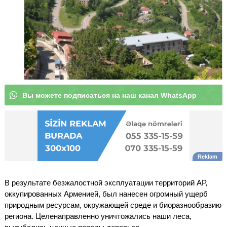
В
ы
м
о
ж
е
т
е
п
о
д
п
и
с
а
т
ь
с
я
н
а
н
а
ш
к
а
н
а
л
|
В результате безжалостной эксплуатации территорий АР,
оккупированных Арменией, был нанесен огромный ущерб
природным ресурсам, окружающей среде и биоразнообразию
региона. Целенаправленно уничтожались наши леса,