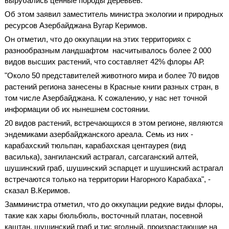
вырубались ценные породы деревьев.
Об этом заявил заместитель министра экологии и природных
ресурсов Азербайджана Вугар Керимов.
Он отметил, что до оккупации на этих территориях с
разнообразным ландшафтом насчитывалось более 2 000
видов высших растений, что составляет 42% флоры АР.
"Около 50 представителей животного мира и более 70 видов
растений региона занесены в Красные книги разных стран, в
том числе Азербайджана. К сожалению, у нас нет точной
информации об их нынешнем состоянии.
20 видов растений, встречающихся в этом регионе, являются
эндемиками азербайджанского ареала. Семь из них -
карабахский тюльпан, карабахская центаурея (вид
василька), зангиланский астрагал, сагсаганский алтей,
шушинский граб, шушинский эспарцет и шушинский астрагал
встречаются только на территории Нагорного Карабаха", -
сказал В.Керимов.
Замминистра отметил, что до оккупации редкие виды флоры,
такие как хары бюльбюль, восточный платан, посевной
каштан, шушинский граб и тис ягодный, произрастающие на