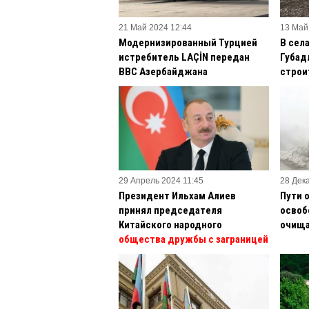
21 Май 2024 12:44
13 Май
Модернизированный Турцией
В сел
истребитель LAÇİN передан
Губад
ВВС Азербайджана
строи
29 Апрель 2024 11:45
28 Дек
Президент Ильхам Алиев
Пути 
принял председателя
освоб
Китайского народного
очища
общества дружбы с заграницей