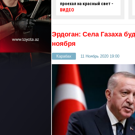
 на красный свет -
автомобиль упал в
нефтяную скважину -
ВИДЕО
Эрдоган:
Села Газаха бу
ноября
Карабах
11 Ноябрь 2020 19:00