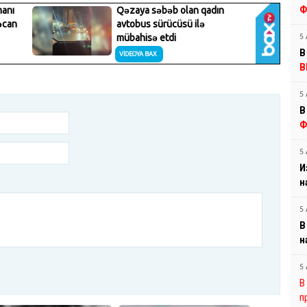
Ф
5 
В
В
5 
В
Ф
5 
И
н
5 
В
н
5 
В
п