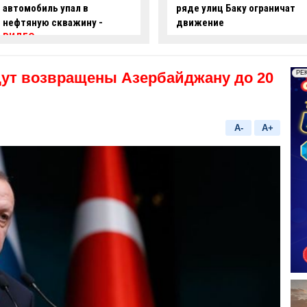
ряде улиц Баку ограничат
опасные действия за рулем
движение
-
ВИДЕО
дут возвращены Азербайджану до 20
A-
A+