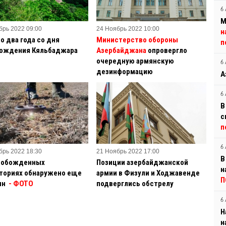
6 
М
брь 2022 09:00
24 Ноябрь 2022 10:00
н
о два года со дня
Министерство обороны
п
ождения Кяльбаджара
Азербайджана
опровергло
очередную армянскую
6 
дезинформацию
А
6 
В
с
п
6 
брь 2022 18:30
21 Ноябрь 2022 17:00
В
вобожденных
Позиции азербайджанской
н
ториях обнаружено еще
армии в Физули и Ходжавенде
П
ин
- ФОТО
подверглись обстрелу
6 
Н
н