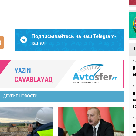
Подписывайтесь на наш Telegram-
канал
6 
В
о
6 
П
ДРУГИЕ НОВОСТИ
о
г
6 
В
п