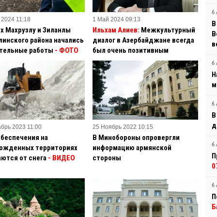
6 
 2024 11:18
1 Май 2024 09:13
В
ах Махрузлу и Зиланлы
Ильхам Алиев:
Межкультурный
B
линского района начались
диалог в Азербайджане всегда
в
тельные работы
- ФОТО
был очень позитивным
6 
Н
м
6 
В
д
абрь 2023 11:00
25 Ноябрь 2022 10:15
обеспечения на
В Минобороны опровергли
6 
ожденных территориях
информацию армянской
П
ются от снега
- ВИДЕО
стороны
0
6 
П
Б