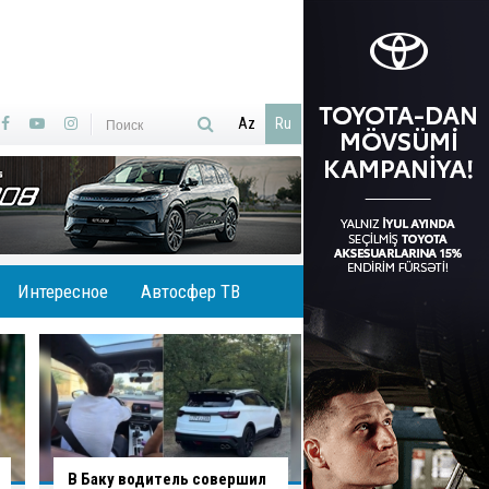
Az
Ru
Интересное
Автосфер ТВ
В Агджабединском районе
В Хырдалане обру