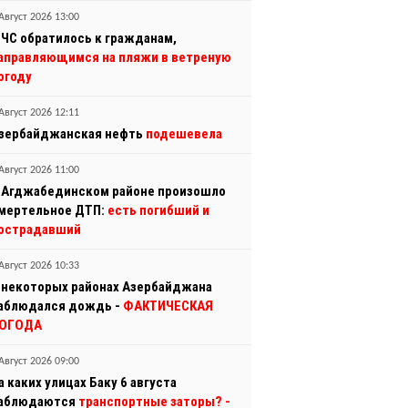
Август 2026 13:00
ЧС обратилось к гражданам,
аправляющимся на пляжи в ветреную
огоду
Август 2026 12:11
зербайджанская нефть
подешевела
Август 2026 11:00
 Агджабединском районе произошло
мертельное ДТП:
есть погибший и
острадавший
Август 2026 10:33
 некоторых районах Азербайджана
аблюдался дождь -
ФАКТИЧЕСКАЯ
ОГОДА
Август 2026 09:00
а каких улицах Баку 6 августа
аблюдаются
транспортные заторы?
-