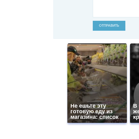
ОТПРАВИТЬ
Не ешьте эту
В
готовую еду из
ж
магазина: список
к