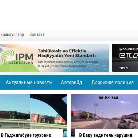
 калькулятор
Контакт
Актуальные новости
Авторейд
Дорожная полиция
+
В Гаджигабуле грузовик
В Баку водитель нарушил