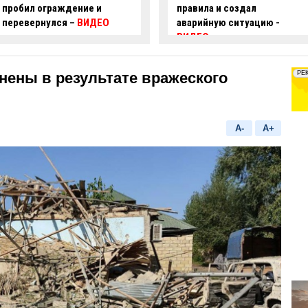
пробил ограждение и
правила и создал
перевернулся –
ВИДЕО
аварийную ситуацию -
ВИДЕО
нены в результате вражеского
A-
A+