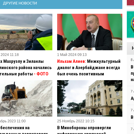
ДРУГИЕ НОВОСТИ
 2024 11:18
1 Май 2024 09:13
8 
ах Махрузлу и Зиланлы
Ильхам Алиев:
Межкультурный
В
линского района начались
диалог в Азербайджане всегда
п
тельные работы
- ФОТО
был очень позитивным
н
7 
А
7 
В
абрь 2023 11:00
25 Ноябрь 2022 10:15
обеспечения на
В Минобороны опровергли
7 
ожденных территориях
информацию армянской