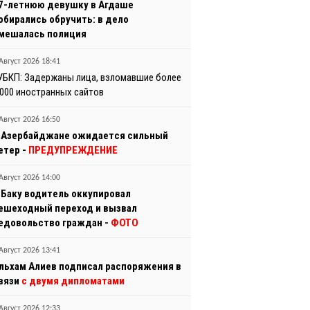
7-летнюю девушку в Агдаше
обирались обручить: в дело
мешалась полиция
Август 2026 18:41
УБКП: Задержаны лица, взломавшие более
 000 иностранных сайтов
Август 2026 16:50
 Азербайджане ожидается сильный
етер -
ПРЕДУПРЕЖДЕНИЕ
Август 2026 14:00
 Баку водитель оккупировал
ешеходный переход и вызвал
едовольство граждан -
ФОТО
Август 2026 13:41
льхам Алиев подписал распоряжения в
вязи
с двумя дипломатами
Август 2026 12:33