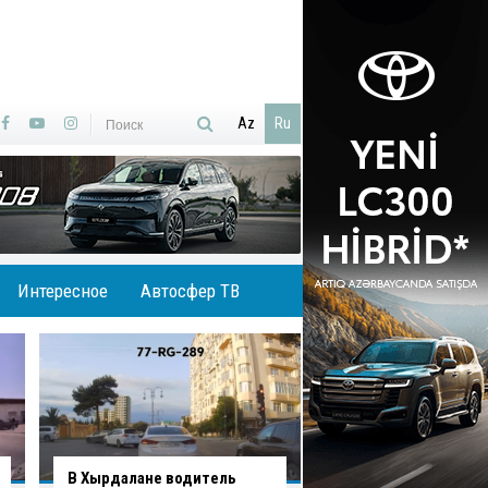
Az
Ru
Интересное
Автосфер ТВ
В Хырдалане водитель
В Баку водитель