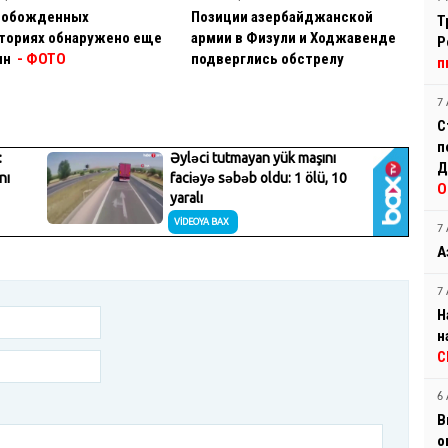
вобожденных
Позиции азербайджанской
Т
ториях обнаружено еще
армии в Физули и Ходжавенде
Р
ин
- ФОТО
подверглись обстрелу
п
7 
С
п
Д
О
7 
А
7 
Н
н
С
6 
В
о