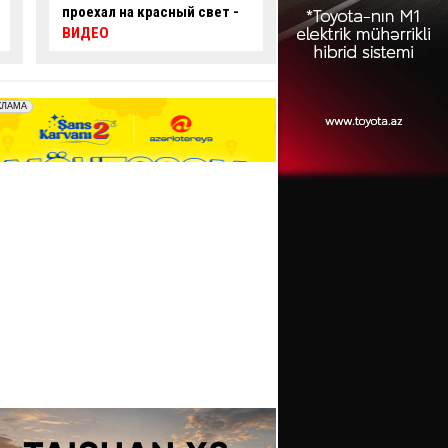
проехал на красный свет -
оккупировал пеше
ВИДЕО
переход и вызвал
недовольство граж
ФОТО