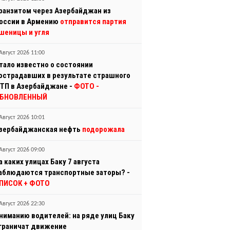
ранзитом через Азербайджан из
оссии в Армению
отправится партия
шеницы и угля
Август 2026 11:00
тало известно о состоянии
острадавших в результате страшного
ТП в Азербайджане -
ФОТО
-
БНОВЛЕННЫЙ
Август 2026 10:01
зербайджанская нефть
подорожала
Август 2026 09:00
а каких улицах Баку 7 августа
аблюдаются транспортные заторы? -
ПИСОК + ФОТО
Август 2026 22:30
ниманию водителей: на ряде улиц Баку
граничат движение