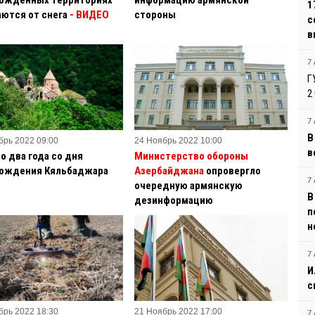
1
ются от снега
- ВИДЕО
стороны
с
в
7 
Г
2
7 
В
брь 2022 09:00
24 Ноябрь 2022 10:00
в
о два года со дня
Министерство обороны
ождения Кяльбаджара
Азербайджана
опровергло
7 
очередную армянскую
В
дезинформацию
п
н
7 
И
с
брь 2022 18:30
21 Ноябрь 2022 17:00
7 