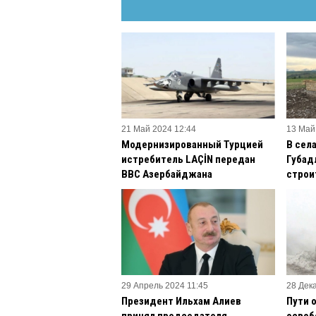
21 Май 2024 12:44
13 Май
Модернизированный Турцией
В сел
истребитель LAÇİN передан
Губад
ВВС Азербайджана
строи
29 Апрель 2024 11:45
28 Дек
Президент Ильхам Алиев
Пути 
принял председателя
освоб