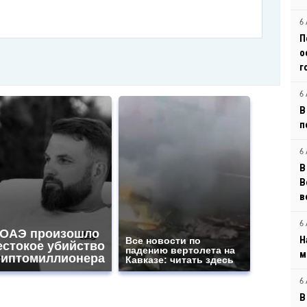
6 
П
о
г
6 
В
п
6 
В
B
в
6 
 ОАЭ произошло
Н
Все новости по
естокое убийство
падению вертолета на
м
риптомиллионера
Кавказе: читать здесь
6 
В