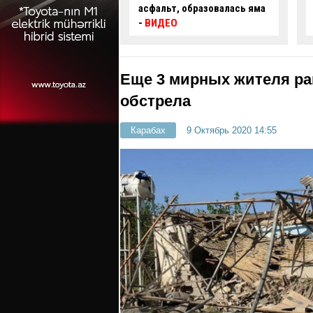
шло смертельное
асфальт, образовалась яма
ть погибший и
-
ВИДЕО
давший
Еще 3 мирных жителя ра
обстрела
Карабах
9 Октябрь 2020 14:55