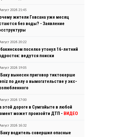
Август 2026 21:45
очему жители Говсана уже месяц
стаются без воды? - Заявление
осструктуры
Август 2026 20:22
 бакинском поселке утонул 16-летний
одросток: ведутся поиски
Август 2026 19:05
 Баку вынесен приговор тиктокерше
eniz по делу о вымогательстве у экс-
озлюбленного
Август 2026 17:00
а этой дороге в Сумгайыте в любой
омент может произойти ДТП -
ВИДЕО
Август 2026 16:32
 Баку водитель совершил опасные