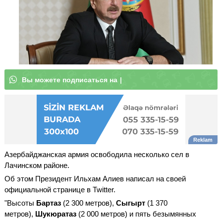
В
ы
м
о
ж
е
т
|
Азербайджанская армия освободила несколько сел в
Лачинском районе.
Oб этом Президент Ильхам Алиев написал на своей
официальной странице в Twitter.
"Высоты
Бартаз
(2 300 метров),
Сыгырт
(1 370
метров),
Шукюратаз
(2 000 метров) и пять безымянных