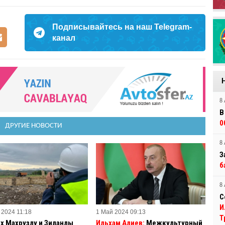
Подписывайтесь на наш Telegram-
канал
8 
В
0
ДРУГИЕ НОВОСТИ
8 
З
б
8 
С
И
 2024 11:18
1 Май 2024 09:13
Т
ах Махрузлу и Зиланлы
Ильхам Алиев:
Межкультурный