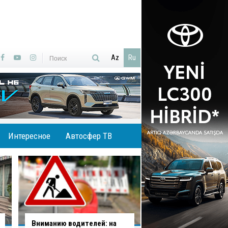
Az
Ru
Интересное
Автосфер ТВ
В Баку водитель совершил
В Агджабединском