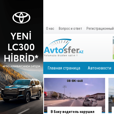
О нас
Вопрос и ответ
Регистрационный
Главная страница
Автоновости
водитель нарушил
В Хырдалане водитель