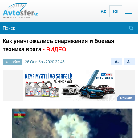
Az
Ru
Как уничтожались снаряжения и боевая
техника врага
- ВИДЕО
A-
A+
Карабах
26 Октябрь 2020 22:46