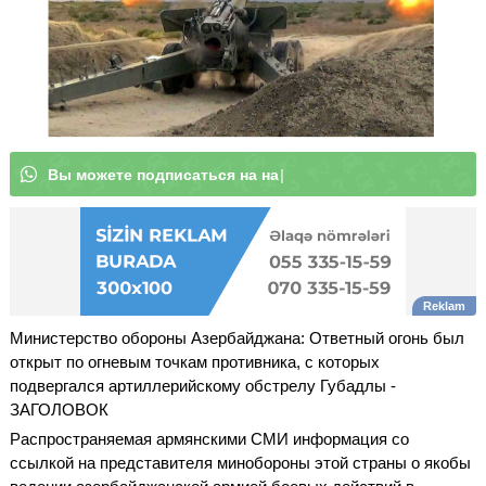
В
ы
м
о
ж
е
т
е
|
Министерство обороны Азербайджана: Ответный огонь был
открыт по огневым точкам противника, с которых
подвергался артиллерийскому обстрелу Губадлы -
ЗАГОЛОВОК
Распространяемая армянскими СМИ информация со
ссылкой на представителя минобороны этой страны о якобы