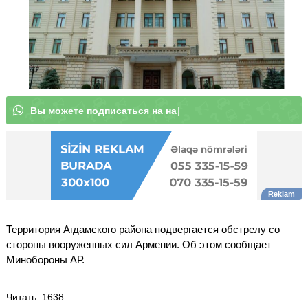
В
ы
м
о
ж
е
т
|
Территория Агдамского района подвергается обстрелу со
стороны вооруженных сил Армении. Об этом сообщает
Минобороны АР.
Читать
: 1638