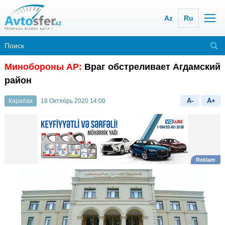
Az
Ru
Минобороны АР:
Враг обстреливает Агдамский
район
A-
A+
Карабах
18 Октябрь 2020 14:00