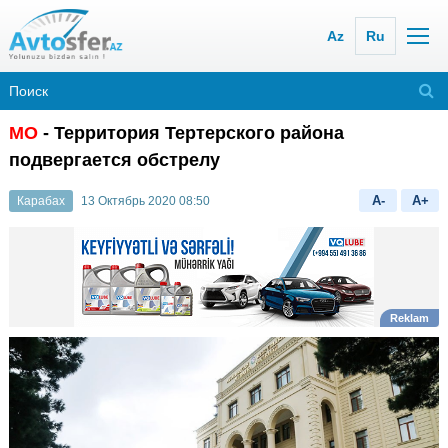
Az
Ru
МО
- Территория Тертерского района
подвергается обстрелу
A-
A+
Карабах
13 Октябрь 2020 08:50