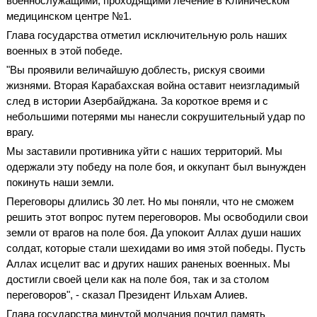
военнослужащими, проходящими лечение в Клиническом
медицинском центре №1.
Глава государства отметил исключительную роль наших
военных в этой победе.
"Вы проявили величайшую доблесть, рискуя своими
жизнями. Вторая Карабахская война оставит неизгладимый
след в истории Азербайджана. За короткое время и с
небольшими потерями мы нанесли сокрушительный удар по
врагу.
Мы заставили противника уйти с наших территорий. Мы
одержали эту победу на поле боя, и оккупант был вынужден
покинуть наши земли.
Переговоры длились 30 лет. Но мы поняли, что не сможем
решить этот вопрос путем переговоров. Мы освободили свои
земли от врагов на поле боя. Да упокоит Аллах души наших
солдат, которые стали шехидами во имя этой победы. Пусть
Аллах исцелит вас и других наших раненых военных. Мы
достигли своей цели как на поле боя, так и за столом
переговоров", - сказал Президент Ильхам Алиев.
Глава государства минутой молчания почтил память