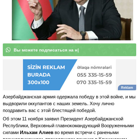
В
ы
м
о
ж
е
т
|
Азербайджанская армия одержала победу в этой войне, и мы
выдворили оккупантов с наших земель. Хочу лично
поздравить вас с этой блестящей победой.
Об этом 11 ноября заявил Президент Азербайджанской
Республики, Верховный главнокомандующий Вооруженными
силами
Ильхам Алиев
во время встречи с ранеными