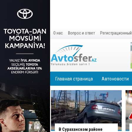
О нас
Вопрос и ответ
Регистрационный
Главная страница
Автоновости
В Сураханском районе
Вниманию водителей: на