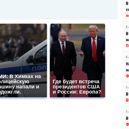
В
с
п
6 
В
н
П
6 
Н
н
МИ: В Химках на
Ф
олицейскую
Где будет встреча
ашину напали и
президентов США
5 
одожгли.
и России: Европа?
В
В
5 
В
Ф