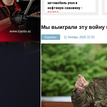
автомобиль упал в
ряде улиц Баку огранича
нефтяную скважину -
движение
ВИДЕО
Мы выиграли эту войну
Карабах
11 Ноябрь 2020 22:52