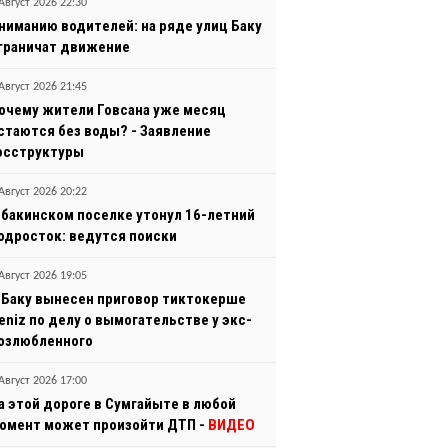
Август 2026 22:30
ниманию водителей: на ряде улиц Баку
граничат движение
Август 2026 21:45
очему жители Говсана уже месяц
стаются без воды? - Заявление
осструктуры
Август 2026 20:22
 бакинском поселке утонул 16-летний
одросток: ведутся поиски
Август 2026 19:05
 Баку вынесен приговор тиктокерше
eniz по делу о вымогательстве у экс-
озлюбленного
Август 2026 17:00
а этой дороге в Сумгайыте в любой
омент может произойти ДТП -
ВИДЕО