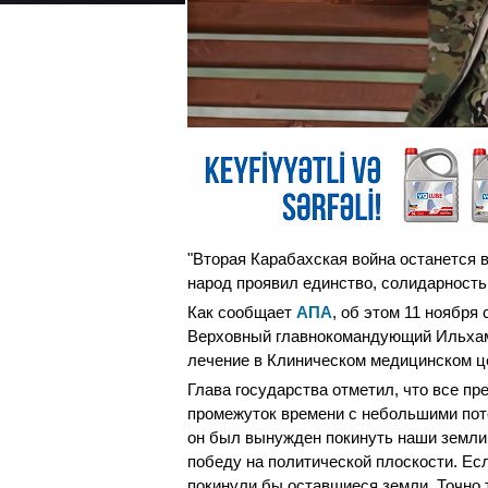
"Вторая Карабахская война останется 
народ проявил единство, солидарность
Как сообщает
АПА
, об этом 11 ноября
Верховный главнокомандующий Ильхам
лечение в Клиническом медицинском це
Глава государства отметил, что все пр
промежуток времени с небольшими пот
он был вынужден покинуть наши земли
победу на политической плоскости. Есл
покинули бы оставшиеся земли. Точно 