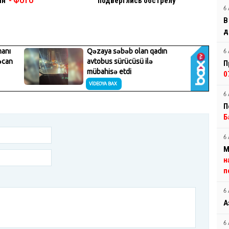
ин
- ФОТО
подверглись обстрелу
6 
В
д
6 
П
0
6 
П
Б
6 
М
н
п
6 
А
6 