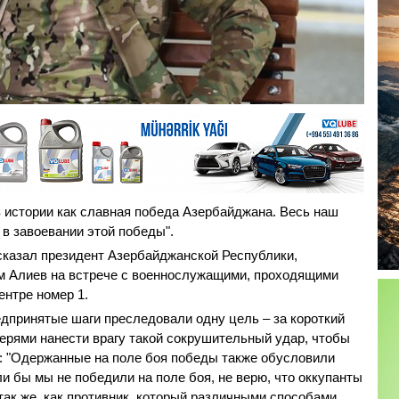
в истории как славная победа Азербайджана. Весь наш
 в завоевании этой победы".
 сказал президент Азербайджанской Республики,
 Алиев на встрече с военнослужащими, проходящими
нтре номер 1.
едпринятые шаги преследовали одну цель – за короткий
ерями нанести врагу такой сокрушительный удар, чтобы
: "Одержанные на поле боя победы также обусловили
и бы мы не победили на поле боя, не верю, что оккупанты
так же, как противник, который различными способами