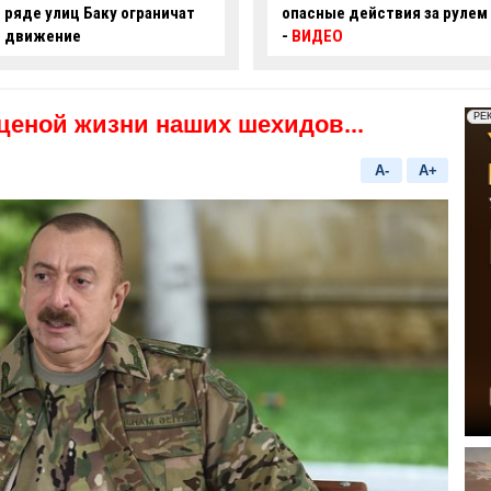
т
опасные действия за рулем
произошло сме
-
ВИДЕО
ДТП:
есть погиб
пострадавший
ценой жизни наших шехидов...
A-
A+