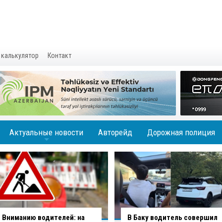
 калькулятор
Контакт
Актуальные новости
Авторейд
Дорожная полиция
+
В Баку водитель совершил
В Агджабединск