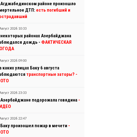
 Агджабединском районе произошло
мертельное ДТП:
есть погибший и
острадавший
Август 2026 10:33
 некоторых районах Азербайджана
аблюдался дождь -
ФАКТИЧЕСКАЯ
ОГОДА
Август 2026 09:00
а каких улицах Баку 6 августа
аблюдаются
транспортные заторы?
-
ОТО
Август 2026 23:33
 Азербайджане подорожала говядина
-
ИДЕО
Август 2026 22:47
 Баку произошел пожар в мечети
-
ОТО