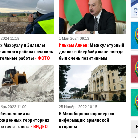
 2024 11:18
1 Май 2024 09:13
ах Махрузлу и Зиланлы
Ильхам Алиев:
Межкультурный
линского района начались
диалог в Азербайджане всегда
тельные работы
- ФОТО
был очень позитивным
абрь 2023 11:00
25 Ноябрь 2022 10:15
обеспечения на
В Минобороны опровергли
ожденных территориях
информацию армянской
ются от снега
- ВИДЕО
стороны