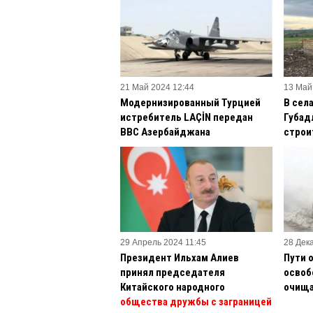
21 Май 2024 12:44
13 Май
Модернизированный Турцией
В сел
истребитель LAÇİN передан
Губад
ВВС Азербайджана
строи
29 Апрель 2024 11:45
28 Дек
Президент Ильхам Алиев
Пути 
принял председателя
освоб
Китайского народного
очища
общества дружбы с заграницей