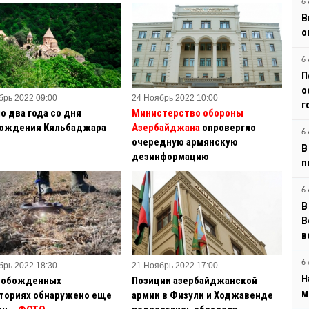
6 
В
о
6 
П
о
брь 2022 09:00
24 Ноябрь 2022 10:00
г
о два года со дня
Министерство обороны
ождения Кяльбаджара
Азербайджана
опровергло
6 
очередную армянскую
В
дезинформацию
п
6 
В
B
в
6 
брь 2022 18:30
21 Ноябрь 2022 17:00
Н
вобожденных
Позиции азербайджанской
м
ториях обнаружено еще
армии в Физули и Ходжавенде