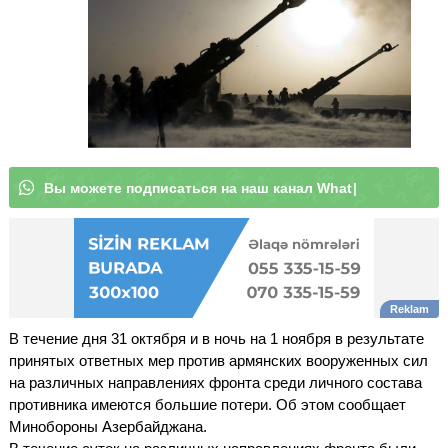
В
ы
м
о
ж
е
т
е
п
о
д
п
и
с
а
т
ь
с
я
н
а
н
а
ш
к
а
н
а
л
W
h
a
t
s
A
p
p
|
В течение дня 31 октября и в ночь на 1 ноября в результате
принятых ответных мер против армянских вооруженных сил
на различных направлениях фронта среди личного состава
противника имеются большие потери. Об этом сообщает
Минобороны Азербайджана.