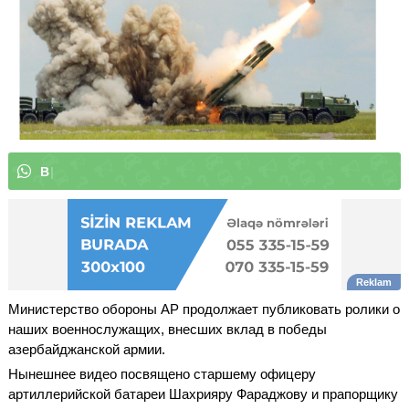
В
ы
м
о
ж
е
т
е
п
о
д
п
и
с
а
т
ь
с
|
Министерство обороны АР продолжает публиковать ролики о
наших военнослужащих, внесших вклад в победы
азербайджанской армии.
Нынешнее видео посвящено старшему офицеру
артиллерийской батареи Шахрияру Фараджову и прапорщику