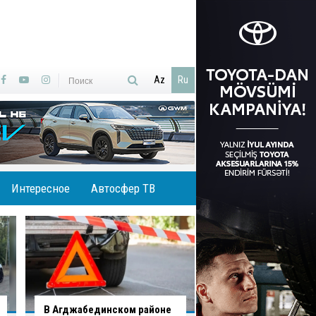
Az
Ru
Интересное
Автосфер ТВ
В Хырдалане обрушился
В Гаджигабуле гру