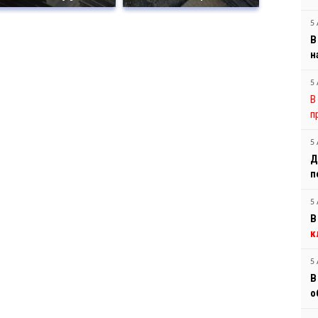
5 
В
н
5 
В
п
5 
Д
п
5 
В
к
5 
В
о