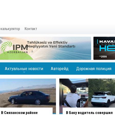
 калькулятор
Контакт
Актуальные новости
Авторейд
Дорожная полиция
+
В Баку водитель совершил
В Агджабединском районе