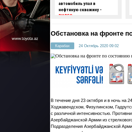
иль упал в
задержаны два
ю скважину -
автохулигана
- ФОТО
-
ВИДЕО
Обстановка на фронте по
Карабах
24 Октябрь 2020 09:02
В течение дня 23 октября и в ночь на 
Ходжавендском, Физулинском, Гадрутс
с различной интенсивностью. Противни
Азербайджанской Армии из стрелкового
Подразделения Азербайджанской Арми