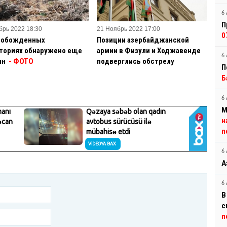
6 
П
брь 2022 18:30
21 Ноябрь 2022 17:00
0
вобожденных
Позиции азербайджанской
ториях обнаружено еще
армии в Физули и Ходжавенде
6 
ин
- ФОТО
подверглись обстрелу
П
Б
6 
М
н
п
6 
А
6 
В
с
п