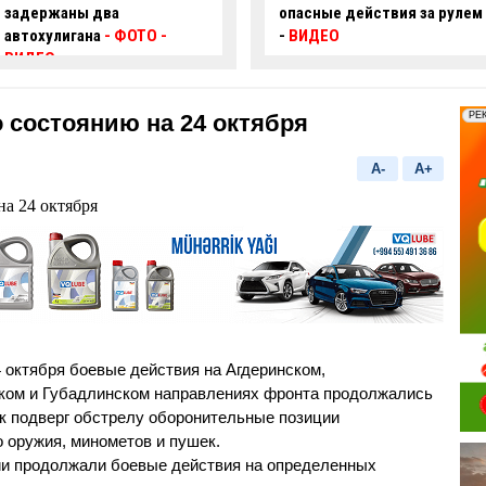
опасные действия за рулем
произошло смертельное
-
ВИДЕО
ДТП:
есть погибший и
пострадавший
 состоянию на 24 октября
A-
A+
24 октября боевые действия на Агдеринском,
ком и Губадлинском направлениях фронта продолжались
к подверг обстрелу оборонительные позиции
 оружия, минометов и пушек.
и продолжали боевые действия на определенных