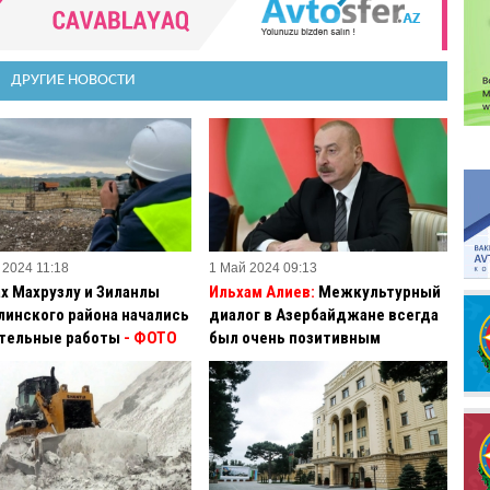
ДРУГИЕ НОВОСТИ
 2024 11:18
1 Май 2024 09:13
ах Махрузлу и Зиланлы
Ильхам Алиев:
Межкультурный
линского района начались
диалог в Азербайджане всегда
тельные работы
- ФОТО
был очень позитивным