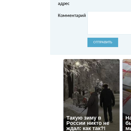
адрес
Комментарий
ОТПРАВИТЬ
Такую зиму в
На
России никто не
б
ждал: как так?!
м