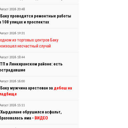
Август 2026 20:48
 Баку проводятся ремонтные работы
а 108 улицах и проспектах
Август 2026 19:31
 одном из торговых центров Баку
роизошел несчастный случай
Август 2026 18:44
ТП в Лянкяранском районе: есть
острадавшие
Август 2026 16:00
 Баку мужчина арестован за
дебош на
ладбище
Август 2026 15:11
 Хырдалане обрушился асфальт,
бразовалась яма -
ВИДЕО