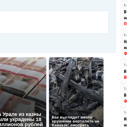
6 
В
н
П
6 
Н
н
Ф
5 
В
В
5 
В
Ф
5 
 Урале из казны
Как выглядит место
ыли украдены 18
И
крушение вертолета на
иллионов рублей
н
Кавказе: смотреть