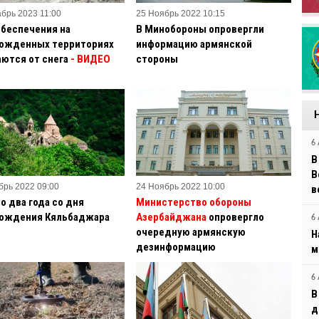
абрь 2023 11:00
25 Ноябрь 2022 10:15
обеспечения на
В Минобороны опровергли
ожденных территориях
информацию армянской
ются от снега
- ВИДЕО
стороны
6 
В
B
брь 2022 09:00
24 Ноябрь 2022 10:00
в
о два года со дня
Министерство обороны
ождения Кяльбаджара
Азербайджана
опровергло
6 
очередную армянскую
Н
дезинформацию
м
6 
В
д