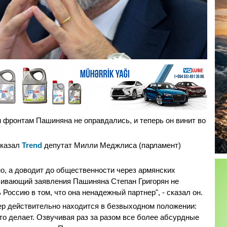
фронтам Пашиняна не оправдались, и теперь он винит во
сказал
Trend
депутат Милли Меджлиса (парламент)
но, а доводит до общественности через армянских
учивающий заявления Пашиняна Степан Григорян не
Россию в том, что она ненадежный партнер", - сказал он.
ер действительно находится в безвыходном положении:
то делает. Озвучивая раз за разом все более абсурдные