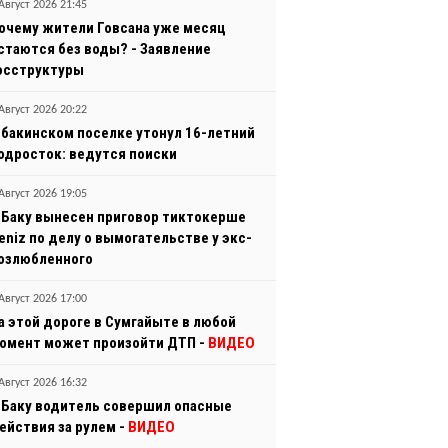
Август 2026 21:45
очему жители Говсана уже месяц
стаются без воды? - Заявление
осструктуры
Август 2026 20:22
 бакинском поселке утонул 16-летний
одросток: ведутся поиски
Август 2026 19:05
 Баку вынесен приговор тиктокерше
eniz по делу о вымогательстве у экс-
озлюбленного
Август 2026 17:00
а этой дороге в Сумгайыте в любой
омент может произойти ДТП -
ВИДЕО
Август 2026 16:32
 Баку водитель совершил опасные
ействия за рулем -
ВИДЕО