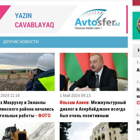
ДРУГИЕ НОВОСТИ
7 
А
7 
Н
 2024 11:18
1 Май 2024 09:13
н
ах Махрузлу и Зиланлы
Ильхам Алиев:
Межкультурный
С
линского района начались
диалог в Азербайджане всегда
тельные работы
- ФОТО
был очень позитивным
6 
В
о