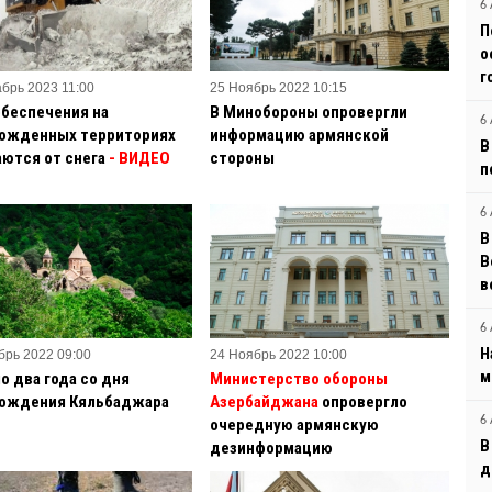
6 
П
о
г
абрь 2023 11:00
25 Ноябрь 2022 10:15
обеспечения на
В Минобороны опровергли
6 
ожденных территориях
информацию армянской
В
ются от снега
- ВИДЕО
стороны
п
6 
В
B
в
6 
Н
брь 2022 09:00
24 Ноябрь 2022 10:00
м
о два года со дня
Министерство обороны
ождения Кяльбаджара
Азербайджана
опровергло
6 
очередную армянскую
В
дезинформацию
д