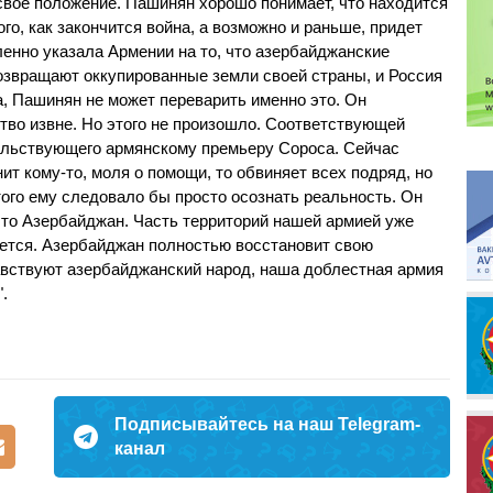
свое положение. Пашинян хорошо понимает, что находится
того, как закончится война, а возможно и раньше, придет
ленно указала Армении на то, что азербайджанские
озвращают оккупированные земли своей страны, и Россия
а, Пашинян не может переварить именно это. Он
во извне. Но этого не произошло. Соответствующей
тельствующего армянскому премьеру Сороса. Сейчас
т кому-то, моля о помощи, то обвиняет всех подряд, но
того ему следовало бы просто осознать реальность. Он
 это Азербайджан. Часть территорий нашей армией уже
ается. Азербайджан полностью восстановит свою
авствуют азербайджанский народ, наша доблестная армия
.
Подписывайтесь на наш Telegram-
канал