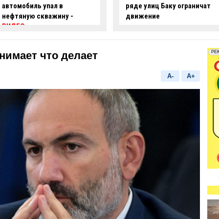
ряде улиц Баку ограничат
опасные действия за рулем
движение
-
ВИДЕО
нимает что делает
A-
A+