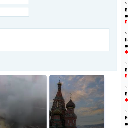
6 
В
н
П
6 
Н
н
Ф
5 
В
В
5 
В
Ф
5 
И
н