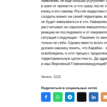
заявления, он еще больше усугубляет 
в шаге от пропасти, и что сразу после 
конец и его самому. Россия недвусмыс
солдаты воюют на своей территории, в
не будет вмешиваться в это. Наверняк
рассчитывал на серьезное вмешательст
реакции не последовало и от покрови
ситуация следующая - Пашинян то звони
только не себя. Однако вместо всего э
должен наконец понять, что Карабах -
освобождена, и этот процесс продолж
территориальную целостность. Да здр
и наш Верховный Главнокомандующий!"
Читать
: 1122
Поделиться в социальных сетях