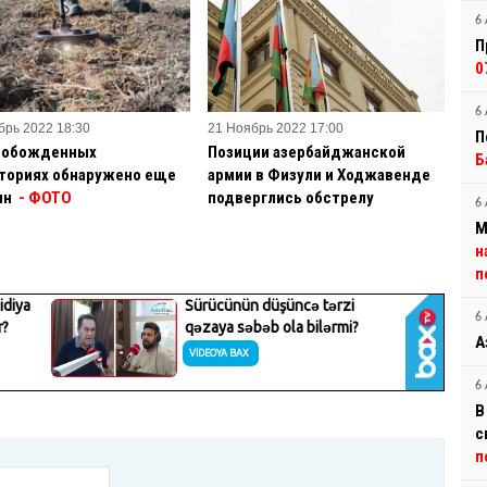
6 
П
0
6 
брь 2022 18:30
21 Ноябрь 2022 17:00
П
вобожденных
Позиции азербайджанской
Б
ториях обнаружено еще
армии в Физули и Ходжавенде
ин
- ФОТО
подверглись обстрелу
6 
М
н
п
6 
А
6 
В
с
п