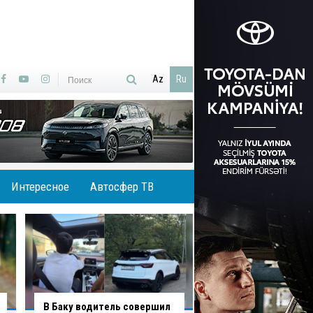
Az
Ru
Интересное
Автосфер ТВ
В Агджабединском районе
В Хырдалане обру