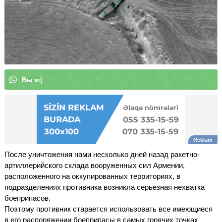
В
ы
м
о
ж
е
т
е
п
о
д
п
и
с
а
т
ь
с
я
н
|
После уничтожения нами несколько дней назад ракетно-
артиллерийского склада вооруженных сил Армении,
расположенного на оккупированных территориях, в
подразделениях противника возникла серьезная нехватка
боеприпасов.
Поэтому противник старается использовать все имеющиеся
в его распоряжении боеприпасы в самых горячих точках