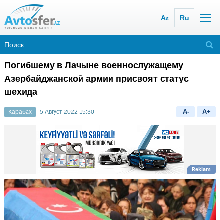
Az
Ru
Погибшему в Лачыне военнослужащему
Азербайджанской армии присвоят статус
шехида
A-
A+
Карабах
5 Август 2022 15:30