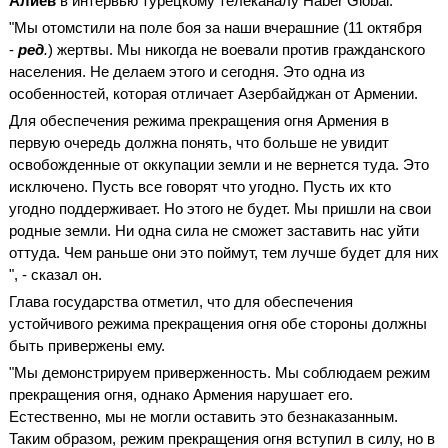
Алиев
в интервью турецкому телеканалу Haber Global.
"Мы отомстили на поле боя за наши вчерашние (11 октября
-
ред
.
) жертвы. Мы никогда не воевали против гражданского
населения. Не делаем этого и сегодня. Это одна из
особенностей, которая отличает Азербайджан от Армении.
Для обеспечения режима прекращения огня Армения в
первую очередь должна понять, что больше не увидит
освобожденные от оккупации земли и не вернется туда. Это
исключено. Пусть все говорят что угодно. Пусть их кто
угодно поддерживает. Но этого не будет. Мы пришли на свои
родные земли. Ни одна сила не сможет заставить нас уйти
оттуда. Чем раньше они это поймут, тем лучше будет для них
", - сказал он.
Глава государства отметил, что для обеспечения
устойчивого режима прекращения огня обе стороны должны
быть привержены ему.
"Мы демонстрируем приверженность. Мы соблюдаем режим
прекращения огня, однако Армения нарушает его.
Естественно, мы не могли оставить это безнаказанным.
Таким образом, режим прекращения огня вступил в силу, но в