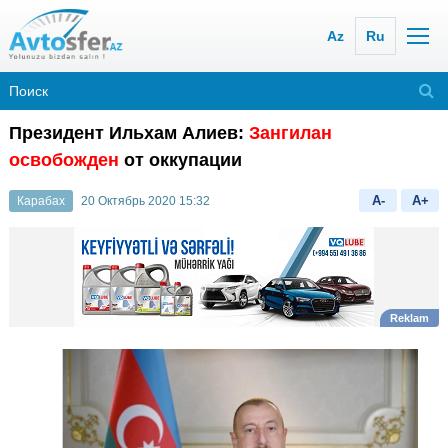
Az
Ru
Президент Ильхам Алиев:
Зангилан
освобожден
от оккупации
A-
A+
Карабах
20 Октябрь 2020 15:32