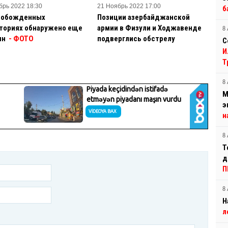
брь 2022 18:30
21 Ноябрь 2022 17:00
б
вобожденных
Позиции азербайджанской
ториях обнаружено еще
армии в Физули и Ходжавенде
8 
ин
- ФОТО
подверглись обстрелу
С
И
Т
8 
М
э
н
8 
Т
д
П
8 
Н
л