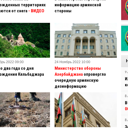
ожденных территориях
информацию армянской
ются от снега
- ВИДЕО
стороны
брь 2022 09:00
24 Ноябрь 2022 10:00
о два года со дня
Министерство обороны
9 
ождения Кяльбаджара
Азербайджана
опровергло
И
очередную армянскую
к
дезинформацию
8 
В
0
8 
З