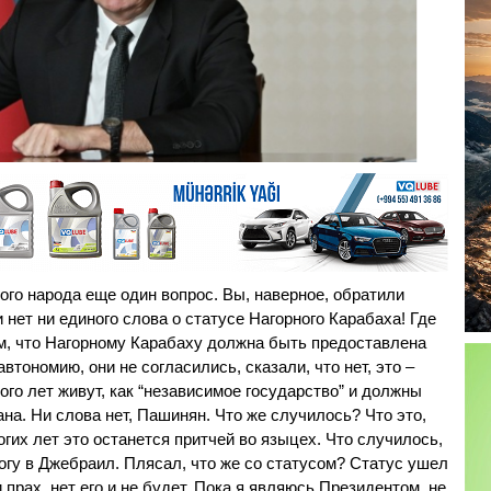
гого народа еще один вопрос. Вы, наверное, обратили
 нет ни единого слова о статусе Нагорного Карабаха! Где
м, что Нагорному Карабаху должна быть предоставлена
втономию, они не согласились, сказали, что нет, это –
ого лет живут, как “независимое государство” и должны
на. Ни слова нет, Пашинян. Что же случилось? Что это,
гих лет это останется притчей во языцех. Что случилось,
гу в Джебраил. Плясал, что же со статусом? Статус ушел
и прах, нет его и не будет. Пока я являюсь Президентом, не