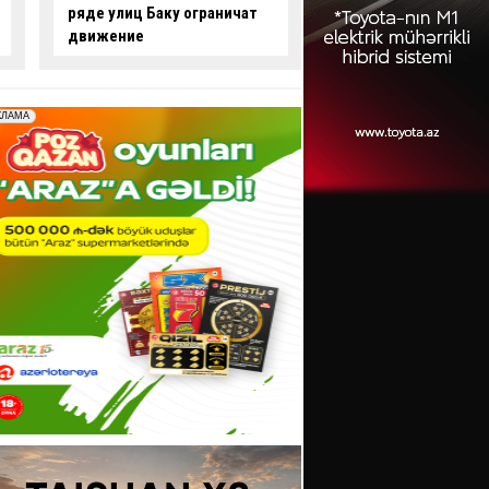
опасные действия за рулем
произошло смерте
-
ВИДЕО
ДТП:
есть погибши
пострадавший