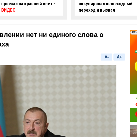
оккупировал пешеходный
ряде улиц Баку ограничат
переход и вызвал
движение
недовольство граждан -
ФОТО
влении нет ни единого слова о
аха
A-
A+