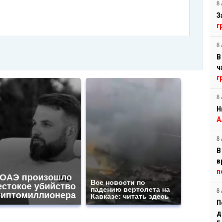
8 
З
г
8 
В
ч
г
8 
Н
А
8 
В
в
п
 ОАЭ произошло
Все новости по
естокое убийство
падению вертолета на
8 
риптомиллионера
Кавказе: читать здесь
П
д