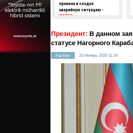
 и создал
проехал на красный свет -
ую ситуацию -
ВИДЕО
Президент:
В данном зая
статусе Нагорного Караб
Карабах
10 Ноябрь 2020 11:24