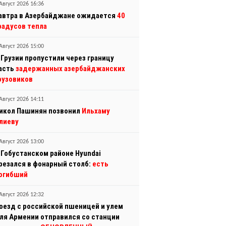
Август 2026 16:36
автра в Азербайджане ожидается
40
радусов тепла
Август 2026 15:00
 Грузии пропустили через границу
асть
задержанных азербайджанских
рузовиков
Август 2026 14:11
икол Пашинян позвонил
Ильхаму
лиеву
Август 2026 13:00
 Гобустанском районе Hyundai
резался в фонарный столб:
есть
огибший
Август 2026 12:32
оезд с российской пшеницей и улем
ля Армении отправился со станции