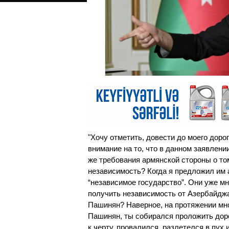
"Хочу отметить, довести до моего доро
внимание на то, что в данном заявлении
же требования армянской стороны о то
независимость? Когда я предложил им а
“независимое государство”. Они уже мн
получить независимость от Азербайджа
Пашинян? Наверное, на протяжении мно
Пашинян, ты собирался проложить доро
к черту, провалился, разлетелся в пух 