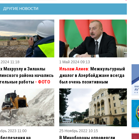
ДРУГИЕ НОВОСТИ
 2024 11:18
1 Май 2024 09:13
ах Махрузлу и Зиланлы
Ильхам Алиев:
Межкультурный
линского района начались
диалог в Азербайджане всегда
тельные работы
- ФОТО
был очень позитивным
абрь 2023 11:00
25 Ноябрь 2022 10:15
обеспечения на
В Минобороны опровергли