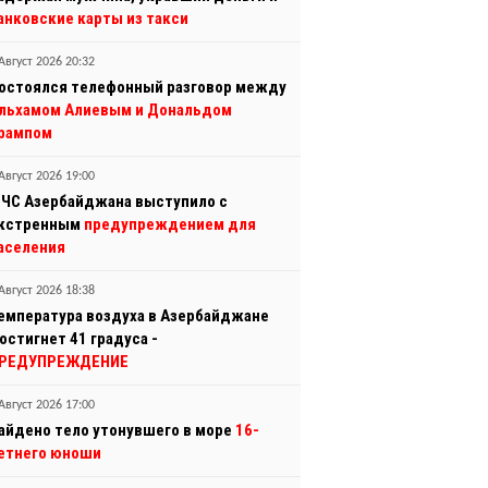
анковские карты из такси
Август 2026 20:32
остоялся телефонный разговор между
льхамом Алиевым и Дональдом
рампом
Август 2026 19:00
ЧС Азербайджана выступило с
кстренным
предупреждением для
аселения
Август 2026 18:38
емпература воздуха в Азербайджане
остигнет 41 градуса -
РЕДУПРЕЖДЕНИЕ
Август 2026 17:00
айдено тело утонувшего в море
16-
етнего юноши