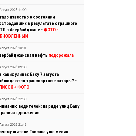
Август 2026 11:00
тало известно о состоянии
острадавших в результате страшного
ТП в Азербайджане -
ФОТО
-
БНОВЛЕННЫЙ
Август 2026 10:01
зербайджанская нефть
подорожала
Август 2026 09:00
а каких улицах Баку 7 августа
аблюдаются транспортные заторы? -
ПИСОК + ФОТО
Август 2026 22:30
ниманию водителей: на ряде улиц Баку
граничат движение
Август 2026 21:45
очему жители Говсана уже месяц