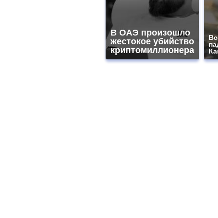
В ОАЭ произошло
Вс
жестокое убийство
па
криптомиллионера
Ка