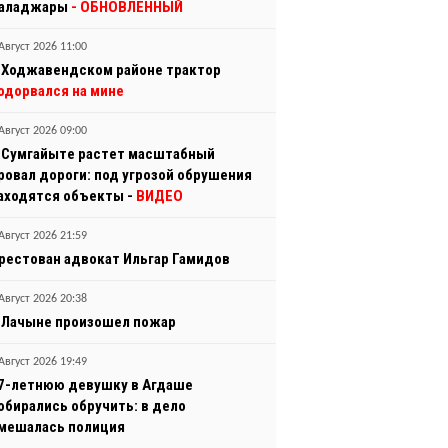
аладжары
- ОБНОВЛЕННЫЙ
Август 2026 11:00
 Ходжавендском районе трактор
одорвался на мине
Август 2026 09:00
 Сумгайыте растет масштабный
ровал дороги: под угрозой обрушения
аходятся объекты -
ВИДЕО
Август 2026 21:59
рестован адвокат Ильгар Гамидов
Август 2026 20:38
 Лачыне произошел пожар
Август 2026 19:49
7-летнюю девушку в Агдаше
обирались обручить: в дело
мешалась полиция