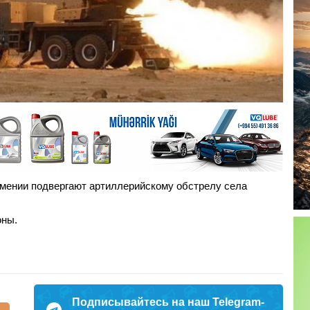
рмении подвергают артиллерийскому обстрелу села
оны.
Подписывайтесь на наш Telegram-