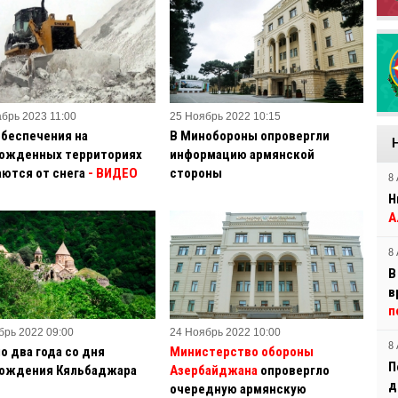
абрь 2023 11:00
25 Ноябрь 2022 10:15
обеспечения на
В Минобороны опровергли
ожденных территориях
информацию армянской
ются от снега
- ВИДЕО
стороны
8 
Н
А
8 
В
в
п
брь 2022 09:00
24 Ноябрь 2022 10:00
8 
о два года со дня
Министерство обороны
П
ождения Кяльбаджара
Азербайджана
опровергло
д
очередную армянскую