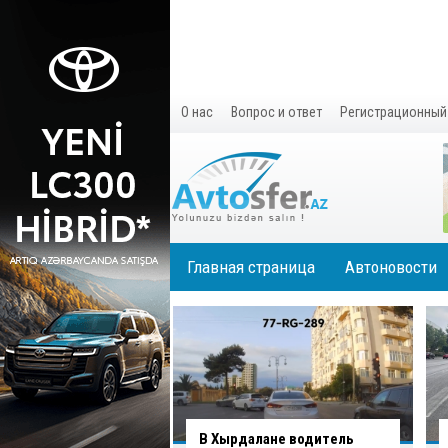
О нас
Вопрос и ответ
Регистрационный
Главная страница
Автоновости
водитель нарушил
В Хырдалане водитель