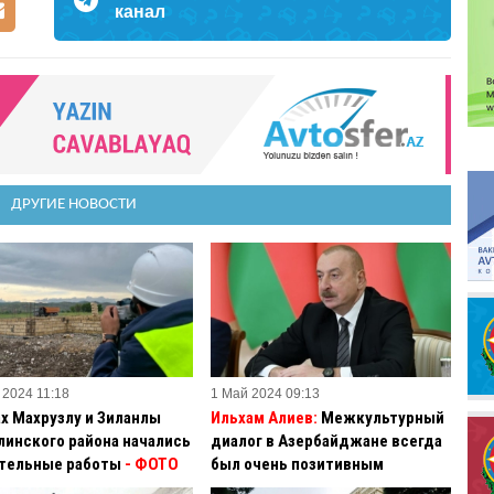
канал
ДРУГИЕ НОВОСТИ
 2024 11:18
1 Май 2024 09:13
ах Махрузлу и Зиланлы
Ильхам Алиев:
Межкультурный
линского района начались
диалог в Азербайджане всегда
тельные работы
- ФОТО
был очень позитивным