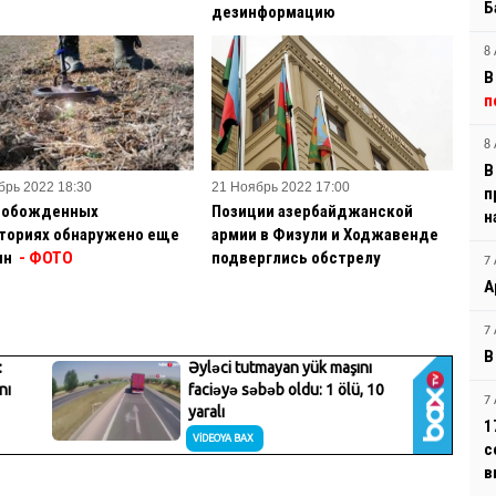
Б
дезинформацию
8 
В
п
8 
В
брь 2022 18:30
21 Ноябрь 2022 17:00
п
вобожденных
Позиции азербайджанской
н
ториях обнаружено еще
армии в Физули и Ходжавенде
ин
- ФОТО
подверглись обстрелу
7 
А
7 
В
7 
1
с
в