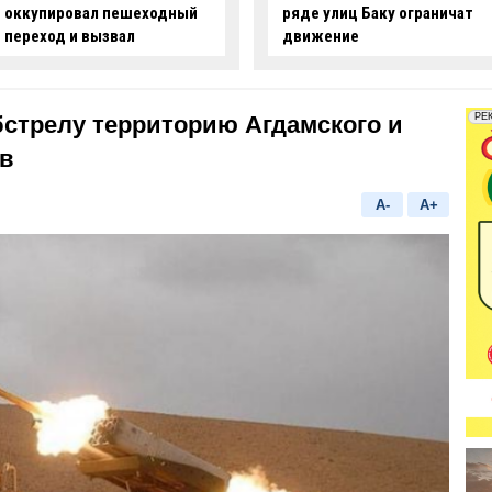
оккупировал пешеходный
ряде улиц Баку ограничат
переход и вызвал
движение
недовольство граждан -
ФОТО
бстрелу территорию Агдамского и
ов
A-
A+