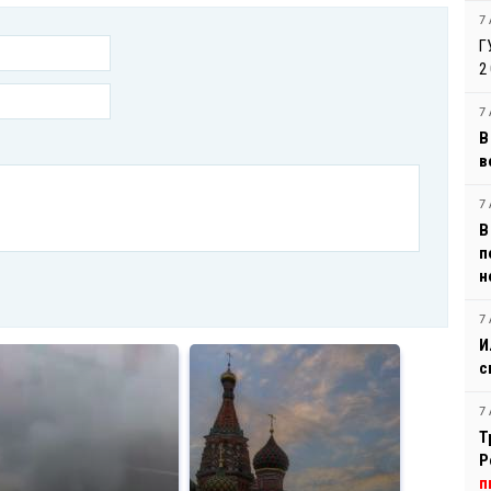
7 
Г
2
7 
В
в
7 
В
п
н
7 
И
с
7 
Т
Р
п