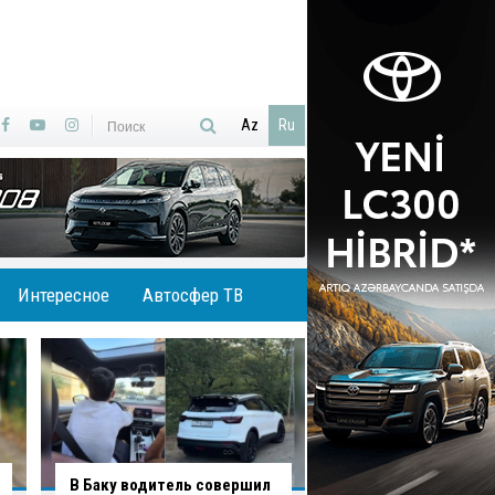
Az
Ru
Интересное
Автосфер ТВ
В Баку водитель совершил
В Агджабединском