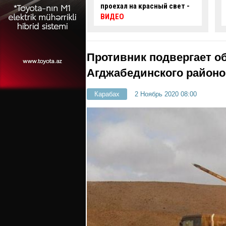
 и создал
проехал на красный свет -
ую ситуацию -
ВИДЕО
Противник подвергает о
Агджабединского район
Карабах
2 Ноябрь 2020 08:00