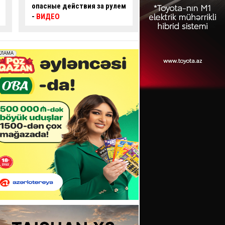
опасные действия за рулем
произошло смерте
-
ВИДЕО
ДТП:
есть погибши
пострадавший