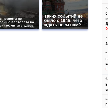
7 
С
Таких событий не
п
е новости по
было с 1945: чего
дению вертолета на
Д
ждать всем нам?
вказе: читать здесь
О
7 
А
7 
Н
н
С
6 
В
о
6 
П