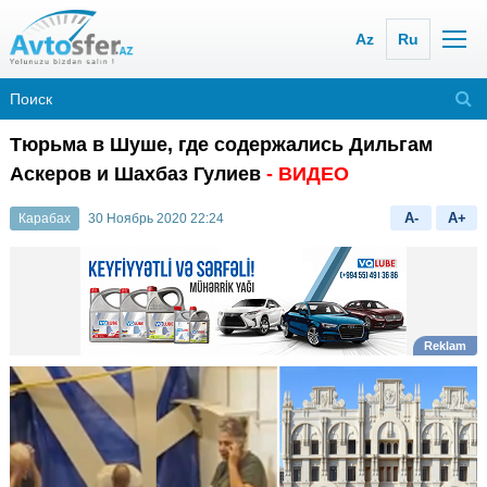
Az
Ru
Тюрьма в Шуше, где содержались Дильгам
Аскеров и Шахбаз Гулиев
- ВИДЕО
A-
A+
Карабах
30 Ноябрь 2020 22:24