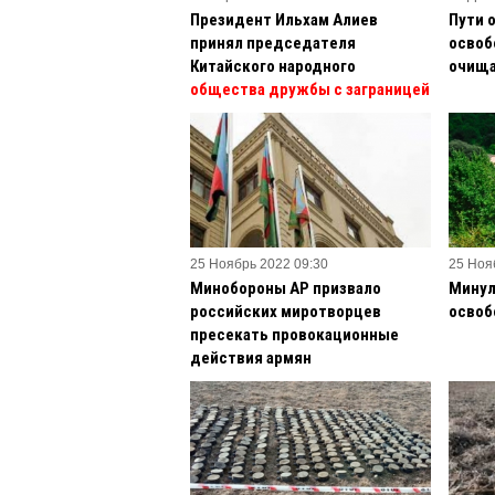
Президент Ильхам Алиев
Пути 
принял председателя
освоб
Китайского народного
очища
общества дружбы с заграницей
25 Ноябрь 2022 09:30
25 Ноя
Минобороны АР призвало
Минул
российских миротворцев
освоб
пресекать провокационные
действия армян