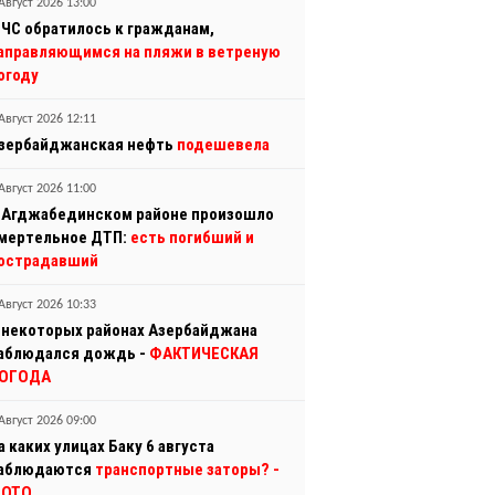
Август 2026 13:00
ЧС обратилось к гражданам,
аправляющимся на пляжи в ветреную
огоду
Август 2026 12:11
зербайджанская нефть
подешевела
Август 2026 11:00
 Агджабединском районе произошло
мертельное ДТП:
есть погибший и
острадавший
Август 2026 10:33
 некоторых районах Азербайджана
аблюдался дождь -
ФАКТИЧЕСКАЯ
ОГОДА
Август 2026 09:00
а каких улицах Баку 6 августа
аблюдаются
транспортные заторы?
-
ОТО