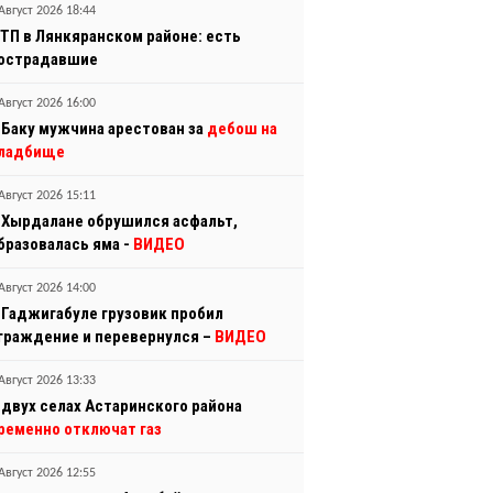
Август 2026 18:44
ТП в Лянкяранском районе: есть
острадавшие
Август 2026 16:00
 Баку мужчина арестован за
дебош на
ладбище
Август 2026 15:11
 Хырдалане обрушился асфальт,
бразовалась яма -
ВИДЕО
Август 2026 14:00
 Гаджигабуле грузовик пробил
граждение и перевернулся –
ВИДЕО
Август 2026 13:33
 двух селах Астаринского района
ременно отключат газ
Август 2026 12:55