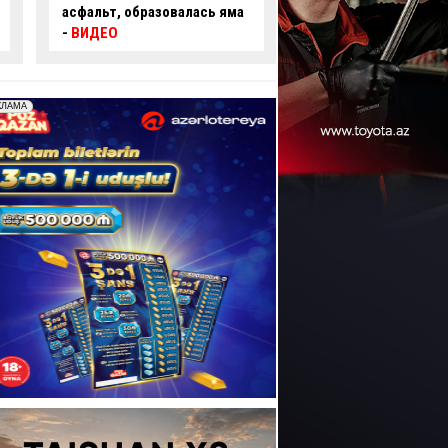
пробил ограждение и
правила и создал
перевернулся –
ВИДЕО
аварийную ситуаци
ВИДЕО