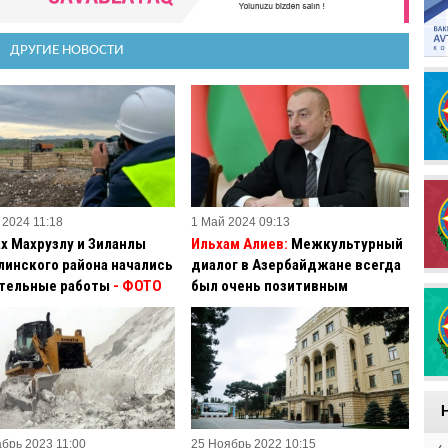
ДРУГИЕ НОВОСТИ
 2024 11:18
1 Май 2024 09:13
ах Махрузлу и Зиланлы
Ильхам Алиев:
Межкультурный
линского района начались
диалог в Азербайджане всегда
тельные работы
- ФОТО
был очень позитивным
абрь 2023 11:00
25 Ноябрь 2022 10:15