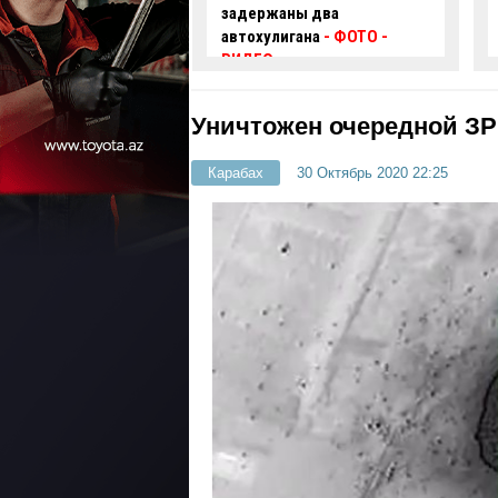
аны два
крупнейшую в своей
игана
- ФОТО
-
истории
партию
электромобилей морским
путем
Уничтожен очередной ЗР
Карабах
30 Октябрь 2020 22:25