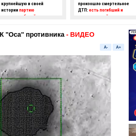
произошло смертельное
асфальт, образовалась яма
ДТП:
есть погибший и
-
ВИДЕО
пострадавший
К "Оса" противника
- ВИДЕО
A-
A+