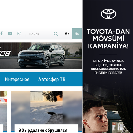
Az
Ru
Интересное
Автосфер ТВ
В Гаджигабуле грузовик
В Баку водитель н