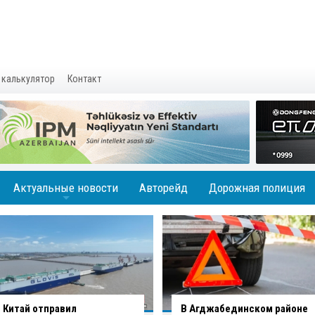
 калькулятор
Контакт
Актуальные новости
Авторейд
Дорожная полиция
+
В Агджабединском районе
В Хырдалане обрушился