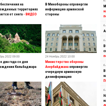
6 
обеспечения на
В Минобороны опровергли
М
ожденных территориях
информацию армянской
н
ются от снега
- ВИДЕО
стороны
п
6 
А
6 
В
с
п
брь 2022 09:00
24 Ноябрь 2022 10:00
о два года со дня
Министерство обороны
6 
ождения Кяльбаджара
Азербайджана
опровергло
В
очередную армянскую
н
дезинформацию
П
6 
Н
н
Ф