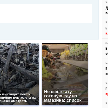
5 
Д
п
5 
В
к
5 
В
о
5 
В
о
5 
В
Не ешьте эту
в
к выглядит место
готовую еду из
ушение вертолета на
магазина: список
вказе: смотреть
5 