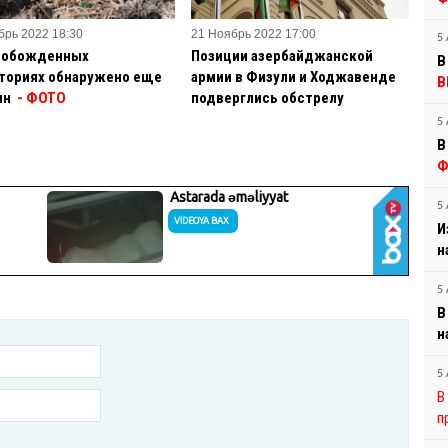
брь 2022 18:30
21 Ноябрь 2022 17:00
5 
вобожденных
Позиции азербайджанской
В
ториях обнаружено еще
армии в Физули и Ходжавенде
В
ин
- ФОТО
подверглись обстрелу
5 
В
Ф
5 
И
н
5 
В
н
5 
В
п