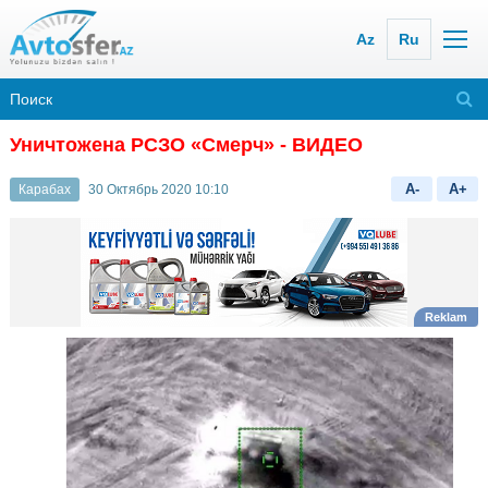
Az
Ru
Уничтожена РСЗО «Смерч»
- ВИДЕО
A-
A+
Карабах
30 Октябрь 2020 10:10