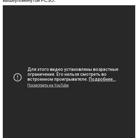
вышеупомянутой РСЗО.