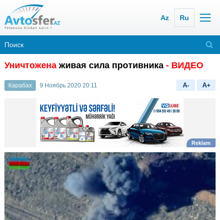
Az
Ru
Уничтожена
живая сила противника
- ВИДЕО
A-
A+
Карабах
9 Ноябрь 2020 20:11