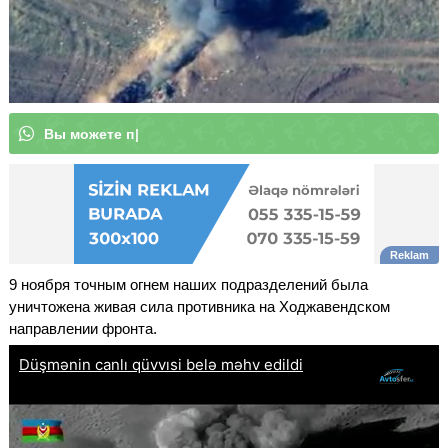
В
ы
м
о
ж
е
|
9 ноября точным огнем наших подразделений была
уничтожена живая сила противника на Ходжавендском
направлении фронта.