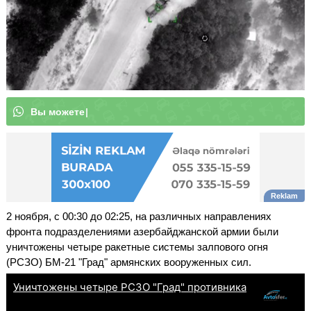
В
ы
м
о
ж
е
т
е
п
|
2 ноября, с 00:30 до 02:25, на различных направлениях
фронта подразделениями азербайджанской армии были
уничтожены четыре ракетные системы залпового огня
(РСЗО) БМ-21 "Град" армянских вооруженных сил.