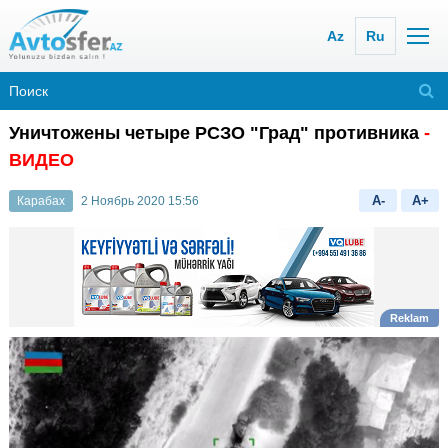
Az
Ru
Уничтожены четыре РСЗО "Град" противника
-
ВИДЕО
A-
A+
Карабах
2 Ноябрь 2020 15:56