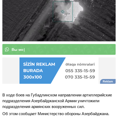
В
ы
м
о
ж
е
т
е
п
о
д
п
и
с
а
т
ь
с
я
н
|
В ходе боев на Губадлинском направлении артиллерийские
подразделения Азербайджанской Армии уничтожили
подразделения армянских вооруженных сил.
Об этом сообщает Министерство обороны Азербайджана.