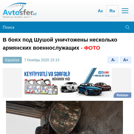
Az
Ru
В боях под Шушой уничтожены несколько
армянских военнослужащих
- ФОТО
A-
A+
Карабах
7 Ноябрь 2020 15:15