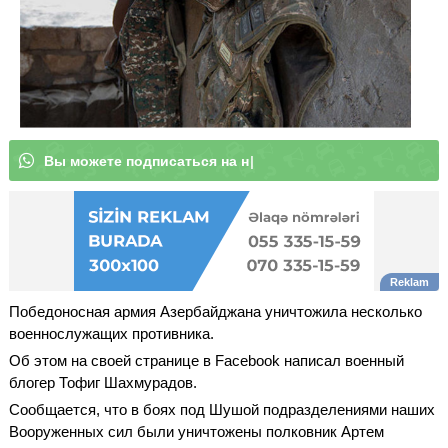
В
ы
м
о
ж
е
т
е
|
Победоносная армия Азербайджана уничтожила несколько
военнослужащих противника.
Об этом на своей странице в Facebook написал военный
блогер Тофиг Шахмурадов.
Сообщается, что в боях под Шушой подразделениями наших
Вооруженных сил были уничтожены полковник Артем