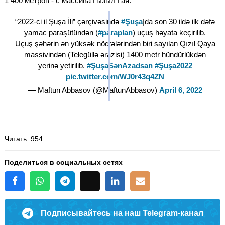
1 400 метров - с массива Гызыл Гая.
“2022-ci il Şuşa İli” çərçivəsində
#Şuşa
|da son 30 ildə ilk dəfə
yamac paraşütündən (
#paraplan
) uçuş həyata keçirilib.
Uçuş şəhərin ən yüksək nöqtələrindən biri sayılan Qızıl Qaya
massivindən (Telegüllə ərazisi) 1400 metr hündürlükdən
yerinə yetirilib.
#ŞuşaSənAzadsan
#Şuşa2022
pic.twitter.com/WJ0r43q4ZN
— Maftun Abbasov (@MaftunAbbasov)
April 6, 2022
Читать
: 954
Поделиться в социальных сетях
Подписывайтесь на наш Telegram-канал