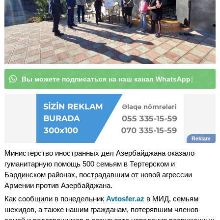
В
ы
м
о
ж
е
т
е
п
о
д
п
и
с
а
т
ь
с
я
н
а
н
а
ш
к
а
н
|
Министерство иностранных дел Азербайджана оказало
гуманитарную помощь 500 семьям в Тертерском и
Бардинском районах, пострадавшим от новой агрессии
Армении против Азербайджана.
Как сообщили в понедельник
Avtosfer.az
в МИД, семьям
шехидов, а также нашим гражданам, потерявшим членов