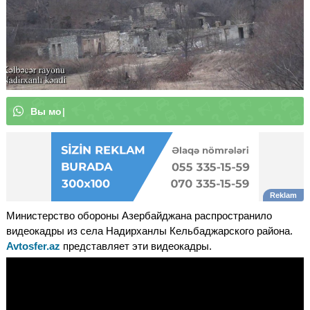
В
ы
м
о
ж
е
т
е
п
о
д
п
и
с
а
т
ь
с
я
н
|
Министерство обороны Азербайджана распространило
видеокадры из села Надирханлы Кельбаджарского района.
Avtosfer.az
представляет эти видеокадры.