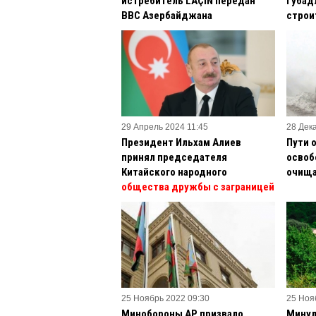
истребитель LAÇİN передан
Губад
ВВС Азербайджана
строи
29 Апрель 2024 11:45
28 Дек
Президент Ильхам Алиев
Пути 
принял председателя
освоб
Китайского народного
очища
общества дружбы с заграницей
25 Ноябрь 2022 09:30
25 Ноя
Минобороны АР призвало
Минул