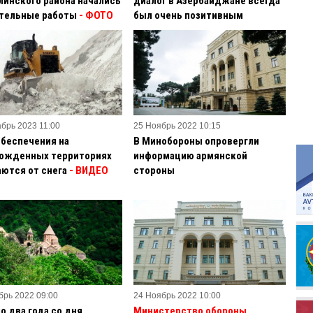
линского района начались
диалог в Азербайджане всегда
тельные работы
- ФОТО
был очень позитивным
абрь 2023 11:00
25 Ноябрь 2022 10:15
обеспечения на
В Минобороны опровергли
ожденных территориях
информацию армянской
ются от снега
- ВИДЕО
стороны
брь 2022 09:00
24 Ноябрь 2022 10:00
о два года со дня
Министерство обороны