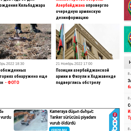
ождения Кяльбаджара
Азербайджана
опровергло
очередную армянскую
дезинформацию
брь 2022 18:30
21 Ноябрь 2022 17:00
вобожденных
Позиции азербайджанской
8 
ториях обнаружено еще
армии в Физули и Ходжавенде
З
ин
- ФОТО
подверглись обстрелу
б
8 
С
И
Т
8 