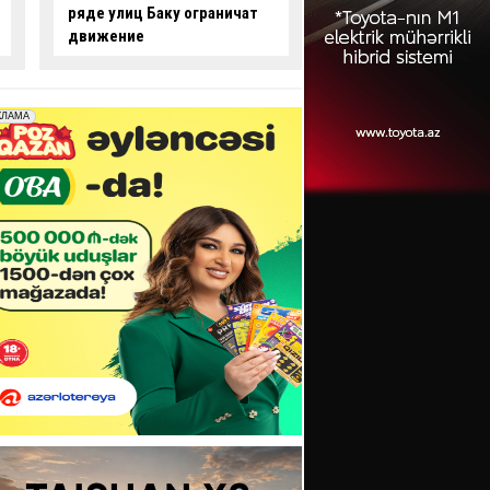
опасные действия за рулем
произошло смерте
-
ВИДЕО
ДТП:
есть погибши
пострадавший