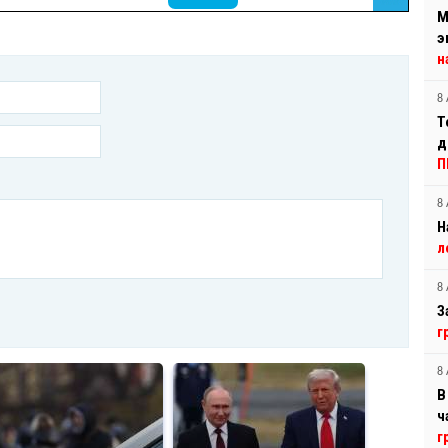
М
э
н
8 
Т
д
П
8 
Н
л
8 
З
г
8 
В
ч
г