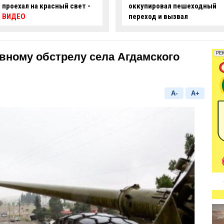
оккупировал пешеходный
ряде улиц Баку ограничат
переход и вызвал
движение
недовольство граждан -
ФОТО
вному обстрелу села Агдамского
A-
A+