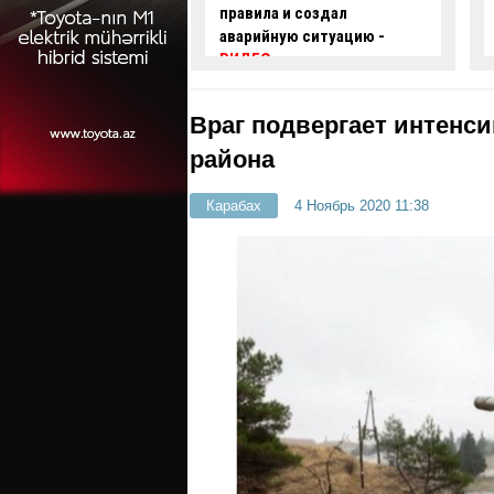
 и создал
проехал на красный свет -
ую ситуацию -
ВИДЕО
Враг подвергает интенси
района
Карабах
4 Ноябрь 2020 11:38