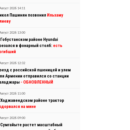
Август 2026 14:11
икол Пашинян позвонил
Ильхаму
лиеву
Август 2026 13:00
 Гобустанском районе Hyundai
резался в фонарный столб:
есть
огибший
Август 2026 12:32
оезд с российской пшеницей и улем
ля Армении отправился со станции
аладжары
- ОБНОВЛЕННЫЙ
Август 2026 11:00
 Ходжавендском районе трактор
одорвался на мине
Август 2026 09:00
 Сумгайыте растет масштабный