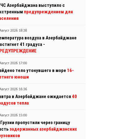
ЧС Азербайджана выступило с
кстренным
предупреждением для
аселения
Август 2026 18:38
емпература воздуха в Азербайджане
остигнет 41 градуса -
РЕДУПРЕЖДЕНИЕ
Август 2026 17:00
айдено тело утонувшего в море
16-
етнего юноши
Август 2026 16:36
автра в Азербайджане ожидается
40
радусов тепла
Август 2026 15:00
 Грузии пропустили через границу
асть
задержанных азербайджанских
рузовиков