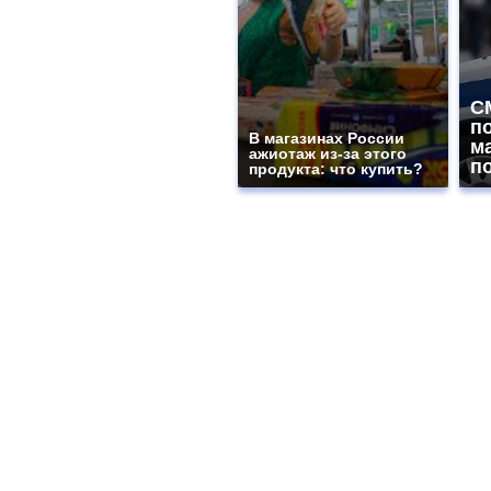
С
п
В магазинах России
м
ажиотаж из-за этого
п
продукта: что купить?