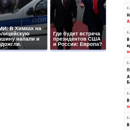
8 
Н
А
МИ: В Химках на
олицейскую
Где будет встреча
8 
ашину напали и
президентов США
В
одожгли.
и России: Европа?
в
п
8 
П
д
Б
8 
В
п
8 
В