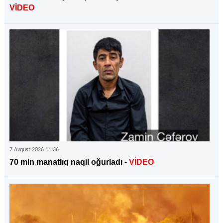
VİDEO
7 Avqust 2026 11:36
70 min manatlıq naqil oğurladı -
VİDEO