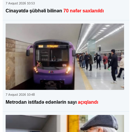
7 Avqust 2026 10:53
Cinayətdə şübhəli bilinən
70 nəfər saxlanıldı
7 Avqust 2026 10:48
Metrodan istifadə edənlərin sayı
açıqlandı