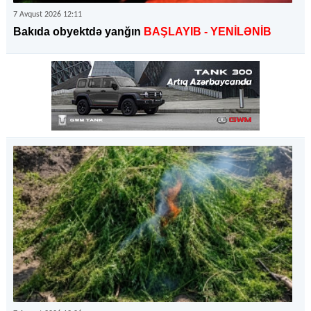
7 Avqust 2026 12:11
Bakıda obyektdə yanğın
BAŞLAYIB
- YENİLƏNİB