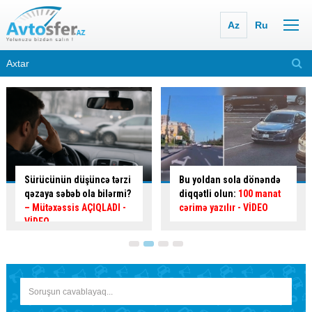
Az
Ru
Sürücünün düşüncə tərzi
Bu yoldan sola dönəndə
qəzaya səbəb ola bilərmi?
diqqətli olun:
100 manat
– Mütəxəssis AÇIQLADI -
cərimə yazılır
- VİDEO
VİDEO