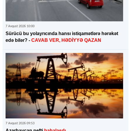
7 Avqust 2026 10:00
Sürücü bu yolayrıcında hansı istiqamətlərə hərəkət
edə bilər? -
CAVAB VER, HƏDİYYƏ QAZAN
7 Avqust 2026 09:53
Azərbaycan nefti
bahalaşdı