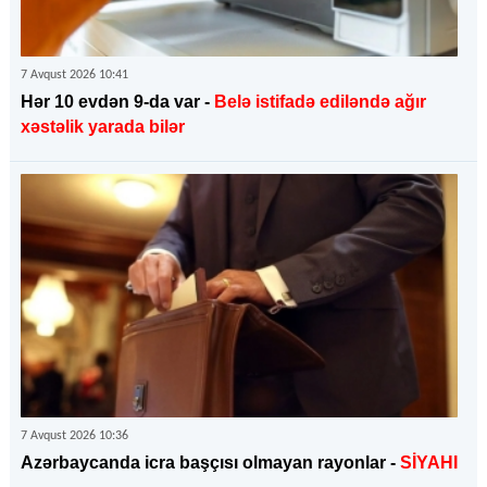
7 Avqust 2026 10:41
Hər 10 evdən 9-da var -
Belə istifadə ediləndə ağır
xəstəlik yarada bilər
7 Avqust 2026 10:36
Azərbaycanda icra başçısı olmayan rayonlar -
SİYAHI