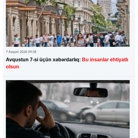
7 Avqust 2026 09:36
Avqustun 7-si üçün xəbərdarlıq:
Bu insanlar ehtiyatlı
olsun