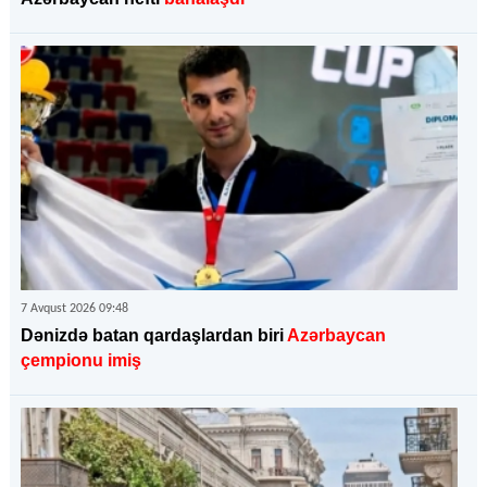
7 Avqust 2026 09:48
Dənizdə batan qardaşlardan biri
Azərbaycan
çempionu imiş