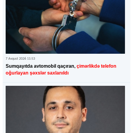
7 Avqust 2026 11:53
Sumqayıtda avtomobil qaçıran,
çimərlikdə telefon
oğurlayan şəxslər saxlanıldı