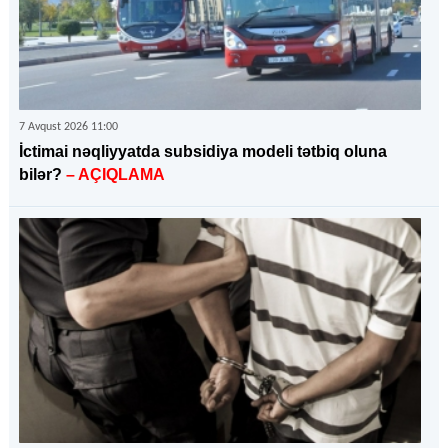
7 Avqust 2026 11:00
İctimai nəqliyyatda subsidiya modeli tətbiq oluna
bilər?
– AÇIQLAMA