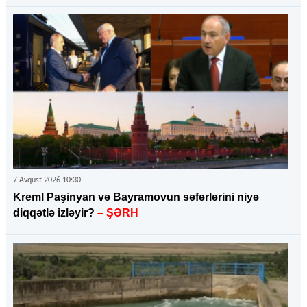
7 Avqust 2026 10:30
Kreml Paşinyan və Bayramovun səfərlərini niyə
diqqətlə izləyir?
– ŞƏRH