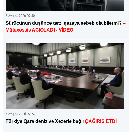
7 Avqust 2026 09:30
Sürücünün düşüncə tərzi qəzaya səbəb ola bilərmi?
–
Mütəxəssis AÇIQLADI - VİDEO
7 Avqust 2026 09:23
Türkiyə Qara dəniz və Xəzərlə bağlı
ÇAĞIRIŞ ETDİ