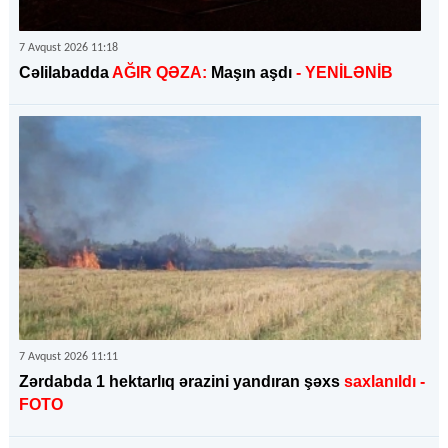
7 Avqust 2026 11:18
Cəlilabadda
AĞIR QƏZA:
Maşın aşdı
- YENİLƏNİB
7 Avqust 2026 11:11
Zərdabda 1 hektarlıq ərazini yandıran şəxs
saxlanıldı
-
FOTO