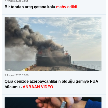
7 Avqust 2026 12:06
Bir tondan artıq çətənə kolu
məhv edildi
7 Avqust 2026 12:00
Qara dənizdə azərbaycanlıların olduğu gəmiyə PUA
hücumu -
ANBAAN VİDEO