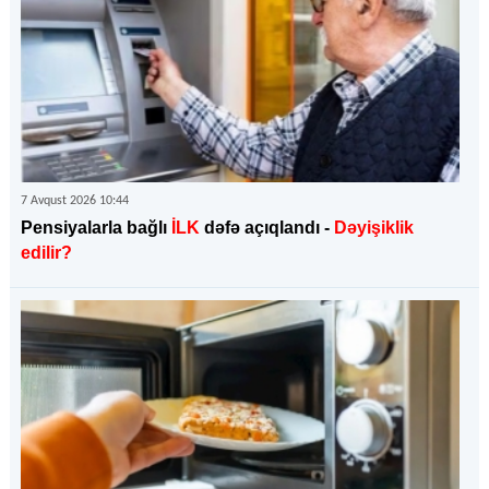
7 Avqust 2026 10:44
Pensiyalarla bağlı
İLK
dəfə açıqlandı -
Dəyişiklik
edilir?