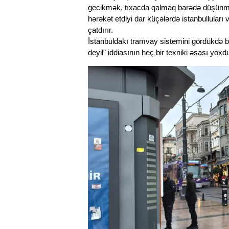
gecikmək, tıxacda qalmaq barədə düşünmür
hərəkət etdiyi dar küçələrdə istanbulluları
çatdırır.
İstanbuldakı tramvay sistemini gördükdə 
deyil” iddiasının heç bir texniki əsası yoxdu