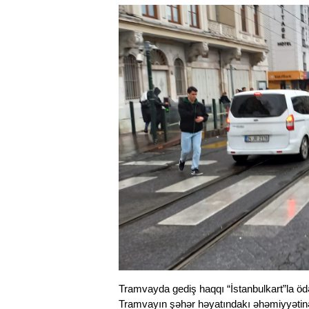
Tramvayda gediş haqqı “İstanbulkart”la ödənd
Tramvayın şəhər həyatındakı əhəmiyyətinə 