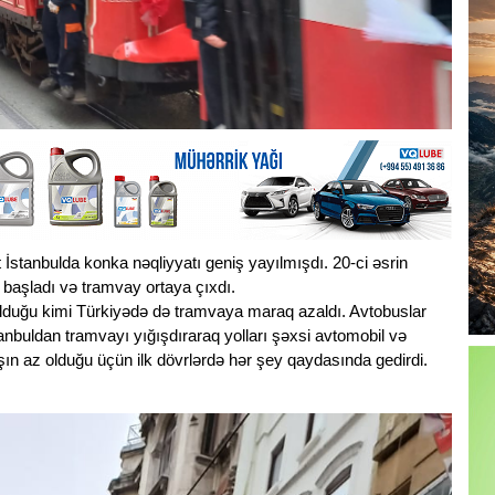
 İstanbulda konka nəqliyyatı geniş yayılmışdı. 20-ci əsrin
ə başladı və tramvay ortaya çıxdı.
 olduğu kimi Türkiyədə də tramvaya maraq azaldı. Avtobuslar
tanbuldan tramvayı yığışdıraraq yolları şəxsi avtomobil və
n az olduğu üçün ilk dövrlərdə hər şey qaydasında gedirdi.