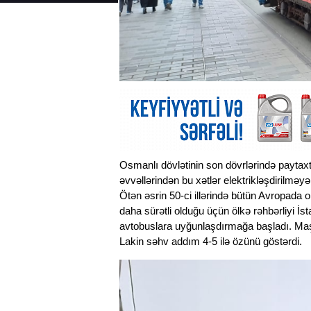
Osmanlı dövlətinin son dövrlərində paytaxt
əvvəllərindən bu xətlər elektrikləşdirilməy
Ötən əsrin 50-ci illərində bütün Avropada
daha sürətli olduğu üçün ölkə rəhbərliyi İs
avtobuslara uyğunlaşdırmağa başladı. Maşı
Lakin səhv addım 4-5 ilə özünü göstərdi.