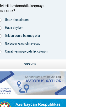
lektrikli avtomobilə keçməyə
azırsınız?
Ucuz olsa alaram
Hazır deyiləm
5 ildən sonra baxmaq olar
Gələcəyi yaxşı olmayacaq
Cavab verməyə çətinlik çəkirəm