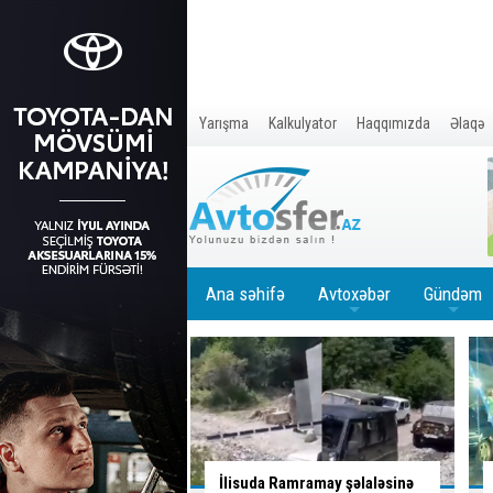
Yarışma
Kalkulyator
Haqqımızda
Əlaqə
Ana səhifə
Avtoxəbər
Gündəm
+
+
Ramramay şəlaləsinə
Qəzaya səbəb olan qadın