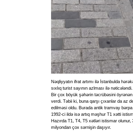
Nəqliyyatın ifrat artımı ilə İstanbulda hərə
sıxlıq turist sayının azlması ilə nəticəl
Bir çox böyük şəhərin təcrübəsini öyrənən
verdi. Təbii ki, buna qarşı çıxanlar da az d
edilməsi oldu. Burada antik tramvay bərpa 
1992-ci ildə isə artıq məşhur T1 xətti istism
Hazırda T1, T4, T5 xətləri istismar olunur,
milyondan çox sərnişin daşıyır.