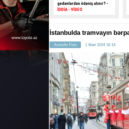
dən ödəniş alınır? -
avtobus sürücüsü ilə
VİDEO
mübahisə etdi
- VİDEO
İstanbulda tramvayın bərp
Avtosfer Foto
1 Mart 2024 16:14