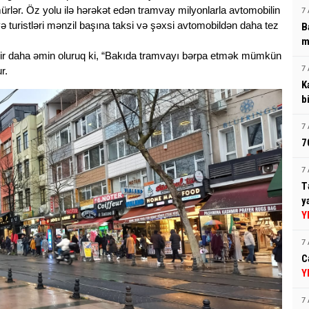
lər. Öz yolu ilə hərəkət edən tramvay milyonlarla avtomobilin
7 
 və turistləri mənzil başına taksi və şəxsi avtomobildən daha tez
B
m
bir daha əmin oluruq ki, “Bakıda tramvayı bərpa etmək mümkün
r.
7 
K
b
7 
7
7 
T
y
Y
7 
C
Y
7 