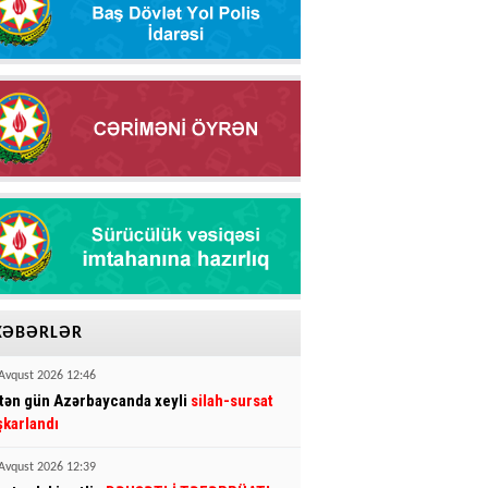
XƏBƏRLƏR
Avqust 2026 12:46
tən gün Azərbaycanda xeyli
silah-sursat
şkarlandı
Avqust 2026 12:39