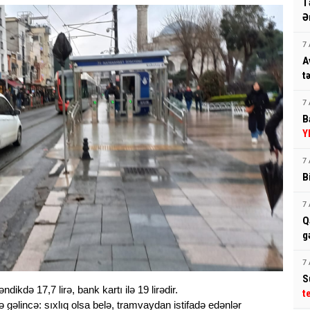
T
Ə
7 
A
t
7 
B
Y
7 
B
7 
Q
g
7 
S
ikdə 17,7 lirə, bank kartı ilə 19 lirədir.
t
gəlincə: sıxlıq olsa belə, tramvaydan istifadə edənlər