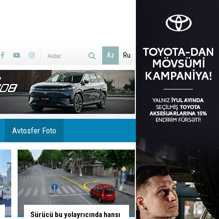
Az
Ru
Avtosfer Foto
Sürücünün düşüncə tərzi
Bu yoldan sola dönə