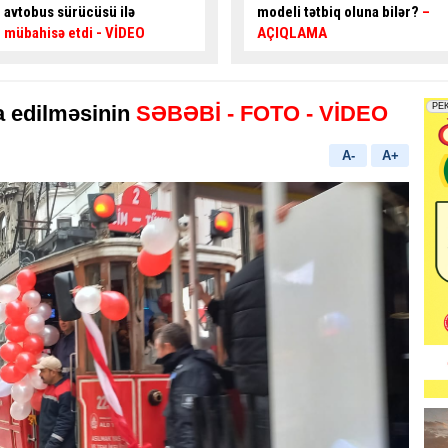
modeli tətbiq oluna bilər?
–
istiqamətlərə hərəkət edə
AÇIQLAMA
bilər? -
CAVAB VER, HƏDİYYƏ
QAZAN
a edilməsinin
SƏBƏBİ
- FOTO
- VİDEO
A-
A+