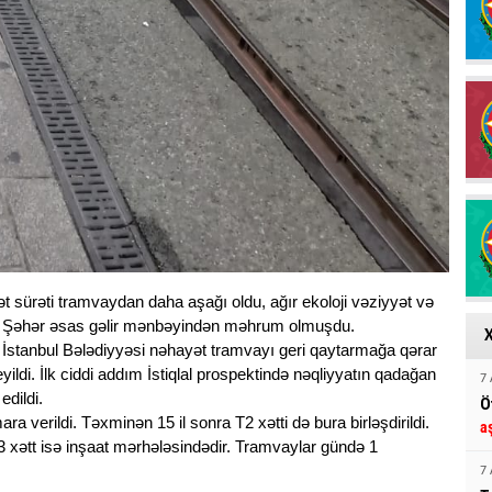
kət sürəti tramvaydan daha aşağı oldu, ağır ekoloji vəziyyət və
əndi. Şəhər əsas gəlir mənbəyindən məhrum olmuşdu.
 İstanbul Bələdiyyəsi nəhayət tramvayı geri qaytarmağa qərar
eyildi. İlk ciddi addım İstiqlal prospektində nəqliyyatın qadağan
7 
edildi.
Ö
ara verildi. Təxminən 15 il sonra T2 xətti də bura birləşdirildi.
a
 3 xətt isə inşaat mərhələsindədir. Tramvaylar gündə 1
7 