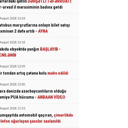
ərtərdəki qətlin
DƏHŞƏTLİ TƏFƏRRÜATI:
r-arvad il mərasiminin badına getdi
Avqust 2026 12:24
vtobus marşrutlarına onlayn bilet satışı
əxminən 2 dəfə artıb -
AYNA
Avqust 2026 12:16
akıda obyektdə yanğın
BAŞLAYIB
-
ENİLƏNİB
Avqust 2026 12:09
ir tondan artıq çətənə kolu
məhv edildi
Avqust 2026 12:00
ara dənizdə azərbaycanlıların olduğu
əmiyə PUA hücumu -
ANBAAN VİDEO
Avqust 2026 11:53
umqayıtda avtomobil qaçıran,
çimərlikdə
elefon oğurlayan şəxslər saxlanıldı