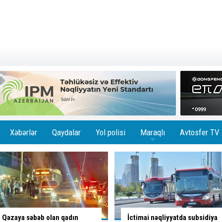
Xəbərlər
Qaydalar
Yol polisi
Maraqlı
Avtosfer TV
+
İctimai nəqliyyatda subsidiya
Sürücü bu yolayrıcında hansı