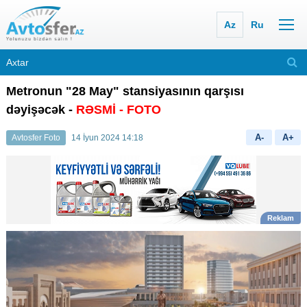
Az
Ru
Metronun "28 May" stansiyasının qarşısı
dəyişəcək -
RƏSMİ
- FOTO
A-
A+
Avtosfer Foto
14 İyun 2024 14:18