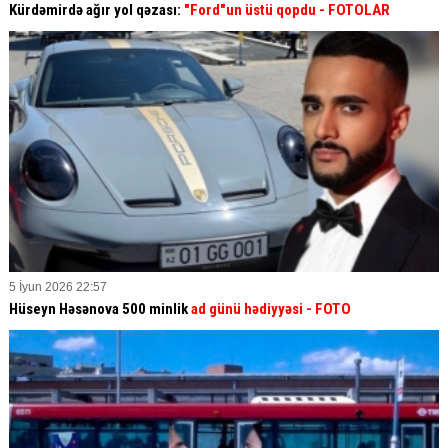
Kürdəmirdə ağır yol qəzası:
"Ford"un üstü qopdu - FOTOLAR
5 İyun 2026 22:57
Hüseyn Həsənova 500 minlik
ad günü hədiyyəsi - FOTO