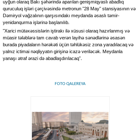
uyğun olaraq Bakı şəhərində aparılan genişmiqyaslı abadlıq
quruculuq işləri çərçivəsində metronun "28 May" stansiyasının və
Dəmiryol vağzalının qarşısındakı meydanda əsaslı təmir-
yenidənqurma işlərinə başlanılıb.
"Xarici mütəxəssislərin iştirakı ilə xüsusi olaraq hazırlanmış və
müasir tələblərə tam cavab verən layihə sənədlərinə əsasən
burada piyadaların hərəkəti üçün təhlükəsiz zona yaradılacaq və
yalnız ictimai nəqliyyatın girişinə icazə veriləcək. Meydanla
yanaşı ətraf ərazi də abadlaşdırılacaq".
FOTO QALEREYA