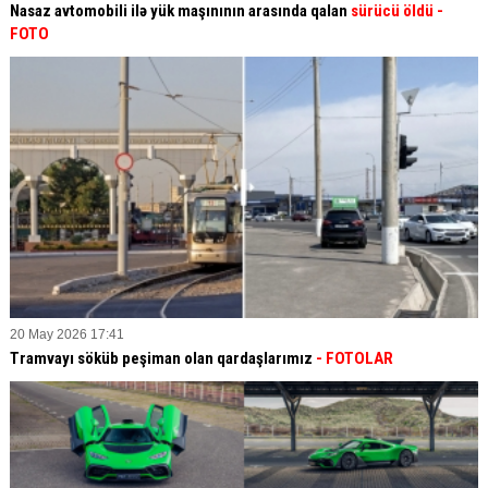
Nasaz avtomobili ilə yük maşınının arasında qalan
sürücü öldü -
FOTO
20 May 2026 17:41
Tramvayı söküb peşiman olan qardaşlarımız
- FOTOLAR