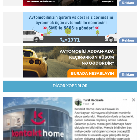
DİGƏR XƏBƏRLƏR