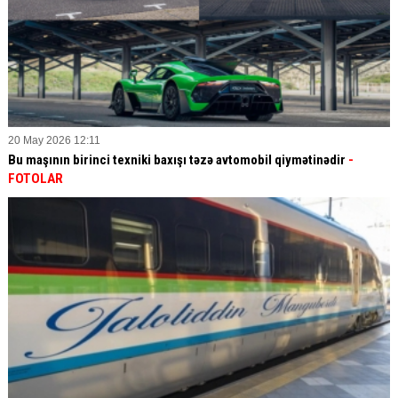
20 May 2026 12:11
Bu maşının birinci texniki baxışı təzə avtomobil qiymətinədir
-
FOTOLAR