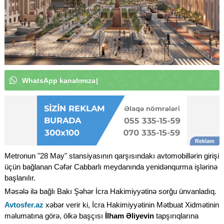
W
h
a
t
s
A
p
p
k
a
n
a
l
ı
m
ı
z
a
a
b
u
n
ə
o
l
u
n
|
Metronun "28 May" stansiyasının qarşısındakı avtomobillərin girişi
üçün bağlanan Cəfər Cabbarlı meydanında yenidənqurma işlərinə
başlanılır.
Məsələ ilə bağlı Bakı Şəhər İcra Hakimiyyətinə sorğu ünvanladıq.
Avtosfer.az
xəbər verir ki, İcra Hakimiyyətinin Mətbuat Xidmətinin
məlumatına görə, ölkə başçısı
İlham Əliyevin
tapşırıqlarına