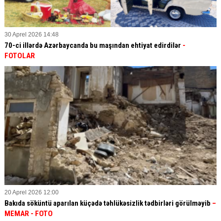
30 Aprel 2026 14:48
70-ci illərdə Azərbaycanda bu maşından ehtiyat edirdilər
-
FOTOLAR
20 Aprel 2026 12:00
Bakıda söküntü aparılan küçədə təhlükəsizlik tədbirləri görülməyib
–
MEMAR - FOTO