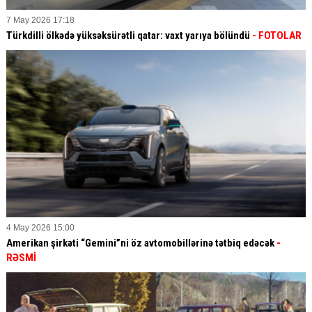
7 May 2026 17:18
Türkdilli ölkədə yüksəksürətli qatar: vaxt yarıya bölündü
- FOTOLAR
4 May 2026 15:00
Amerikan şirkəti “Gemini”ni öz avtomobillərinə tətbiq edəcək
-
RƏSMİ