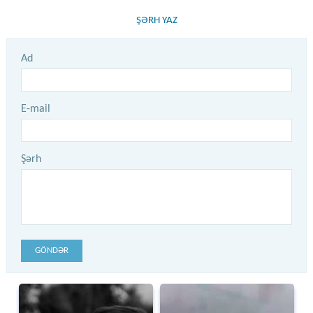
ŞƏRH YAZ
Ad
E-mail
Şərh
GÖNDƏR