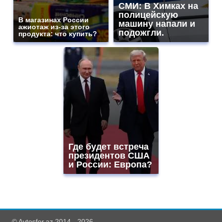
СМИ: В Химках на
полицейскую
В магазинах России
машину напали и
ажиотаж из-за этого
подожгли.
продукта: что купить?
Где будет встреча
президентов США
и России: Европа?
© Avtosfer.az 2014 - 2026