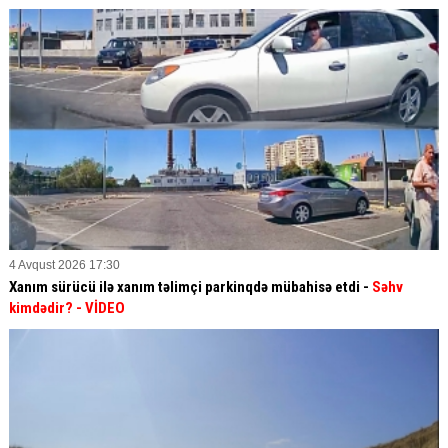
4 Avqust 2026 17:30
Xanım sürücü ilə xanım təlimçi parkinqdə mübahisə etdi -
Səhv
kimdədir?
- VİDEO