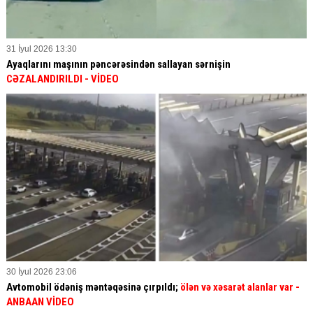
31 İyul 2026 13:30
Ayaqlarını maşının pəncərəsindən sallayan sərnişin
CƏZALANDIRILDI
- VİDEO
30 İyul 2026 23:06
Avtomobil ödəniş məntəqəsinə çırpıldı;
ölən və xəsarət alanlar var -
ANBAAN VİDEO