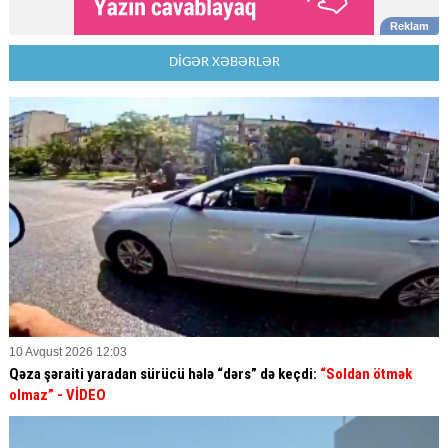
DİGƏR XƏBƏRLƏR
10 Avqust 2026 12:03
Qəza şəraiti yaradan sürücü hələ “dərs” də keçdi:
“Soldan ötmək
olmaz”
- VİDEO