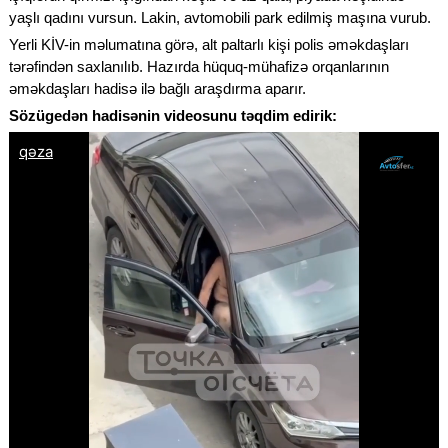
yaşlı qadını vursun. Lakin, avtomobili park edilmiş maşına vurub.
Yerli KİV-in məlumatına görə, alt paltarlı kişi polis əməkdaşları
tərəfindən saxlanılıb. Hazırda hüquq-mühafizə orqanlarının
əməkdaşları hadisə ilə bağlı araşdırma aparır.
Sözügedən hadisənin videosunu təqdim edirik: