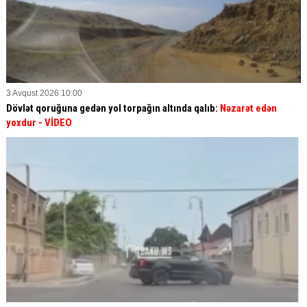
3 Avqust 2026 10:00
Dövlət qoruğuna gedən yol torpağın altında qalıb:
Nəzarət edən
yoxdur
- VİDEO