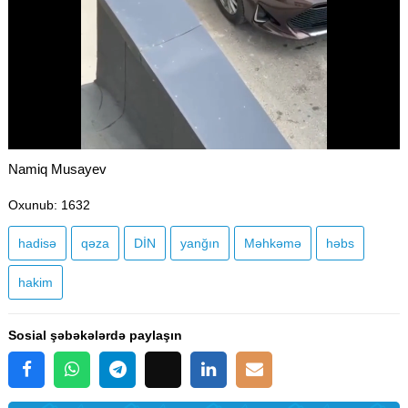
Namiq Musayev
Oxunub
: 1632
hadisə
qəza
DİN
yanğın
Məhkəmə
həbs
hakim
Sosial şəbəkələrdə paylaşın