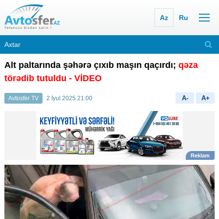
Az
Ru
Alt paltarında şəhərə çıxıb maşın qaçırdı;
qəza
törədib tutuldu - VİDEO
A-
A+
Avtosfer TV
2 İyul 2025 21:00