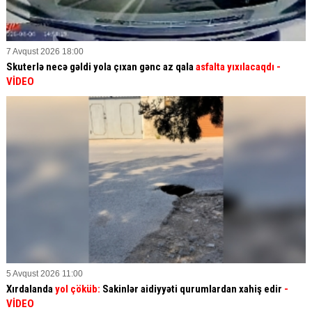
7 Avqust 2026 18:00
Skuterlə necə gəldi yola çıxan gənc az qala
asfalta yıxılacaqdı
-
VİDEO
5 Avqust 2026 11:00
Xırdalanda
yol çöküb:
Sakinlər aidiyyəti qurumlardan xahiş edir
-
VİDEO