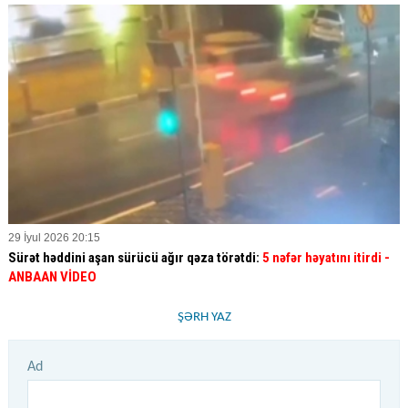
29 İyul 2026 20:15
Sürət həddini aşan sürücü ağır qəza törətdi:
5 nəfər həyatını itirdi -
ANBAAN VİDEO
ŞƏRH YAZ
Ad