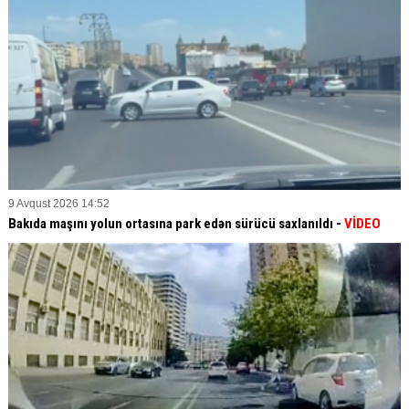
9 Avqust 2026 14:52
Bakıda maşını yolun ortasına park edən sürücü saxlanıldı -
VİDEO