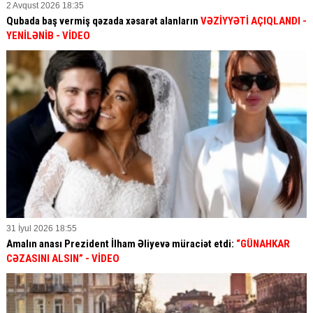
2 Avqust 2026 18:35
Qubada baş vermiş qəzada xəsarət alanların
VƏZİYYƏTİ AÇIQLANDI -
YENİLƏNİB
- VİDEO
31 İyul 2026 18:55
Amalın anası Prezident İlham Əliyevə müraciət etdi:
“GÜNAHKAR
CƏZASINI ALSIN” - VİDEO