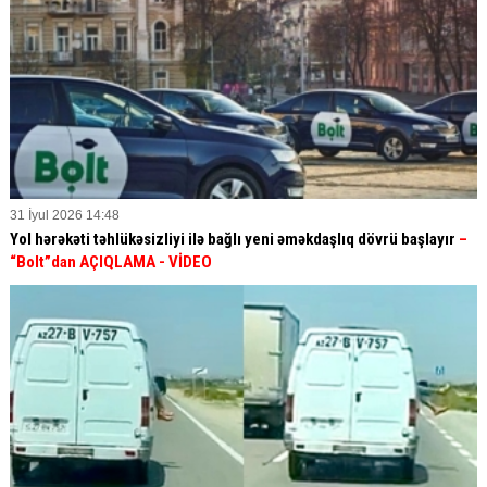
31 İyul 2026 14:48
Yol hərəkəti təhlükəsizliyi ilə bağlı yeni əməkdaşlıq dövrü başlayır
–
“Bolt”dan AÇIQLAMA - VİDEO