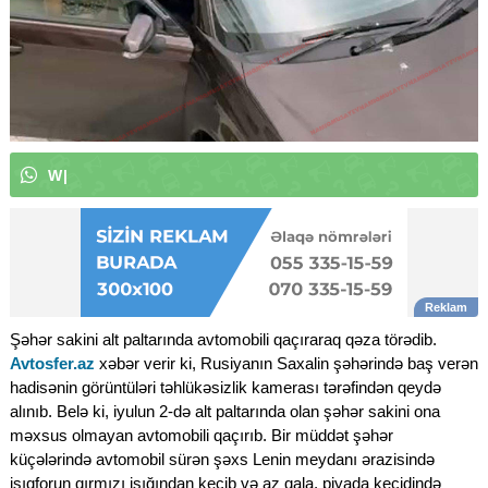
W
h
a
t
s
A
p
p
k
a
n
a
l
ı
m
ı
z
a
|
Şəhər sakini alt paltarında avtomobili qaçıraraq qəza törədib.
Avtosfer.az
xəbər verir ki, Rusiyanın Saxalin şəhərində baş verən
hadisənin görüntüləri təhlükəsizlik kamerası tərəfindən qeydə
alınıb. Belə ki, iyulun 2-də alt paltarında olan şəhər sakini ona
məxsus olmayan avtomobili qaçırıb. Bir müddət şəhər
küçələrində avtomobil sürən şəxs Lenin meydanı ərazisində
işıqforun qırmızı işığından keçib və az qala, piyada keçidində