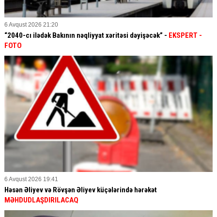
6 Avqust 2026 21:20
“2040-cı ilədək Bakının nəqliyyat xəritəsi dəyişəcək” -
EKSPERT
-
FOTO
6 Avqust 2026 19:41
Həsən Əliyev və Rövşən Əliyev küçələrində hərəkət
MƏHDUDLAŞDIRILACAQ