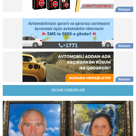
DİGƏR XƏBƏRLƏR