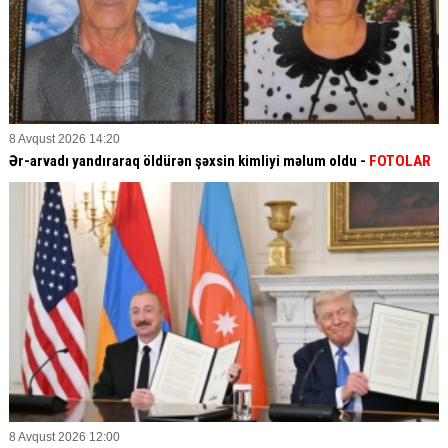
8 Avqust 2026 14:20
Ər-arvadı yandıraraq öldürən şəxsin kimliyi məlum oldu -
FOTOLAR
8 Avqust 2026 12:00