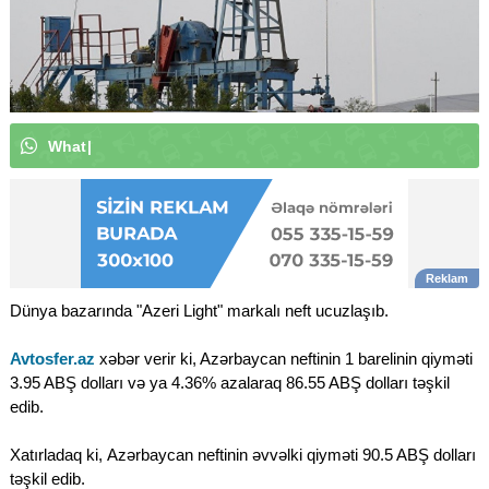
W
h
a
t
s
A
p
p
k
a
n
a
l
ı
m
ı
z
a
a
b
u
|
Dünya bazarında "Azeri Light" markalı neft ucuzlaşıb.
Avtosfer.az
xəbər verir ki, Azərbaycan neftinin 1 barelinin qiyməti
3.95 ABŞ dolları və ya 4.36% azalaraq 86.55 ABŞ dolları təşkil
edib.
Xatırladaq ki, Azərbaycan neftinin əvvəlki qiyməti 90.5 ABŞ dolları
təşkil edib.