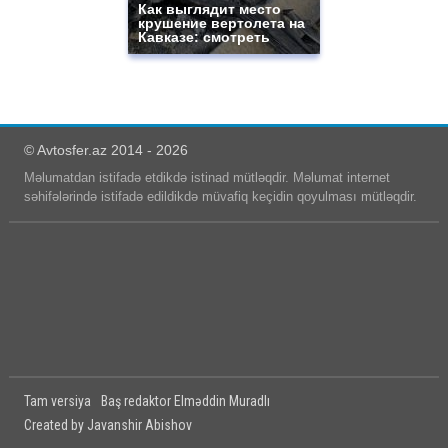
Как выглядит место
крушение вертолета на
Кавказе: смотреть
© Avtosfer.az 2014 - 2026
Məlumatdan istifadə etdikdə istinad mütləqdir. Məlumat internet
səhifələrində istifadə edildikdə müvafiq keçidin qoyulması mütləqdir.
Tam versiya
Baş redaktor Elməddin Muradlı
Created by Javanshir Abishov