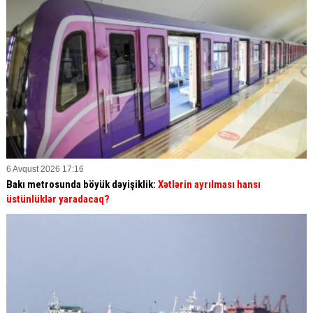
6 Avqust 2026 17:16
Bakı metrosunda böyük dəyişiklik:
Xətlərin ayrılması hansı
üstünlüklər yaradacaq?