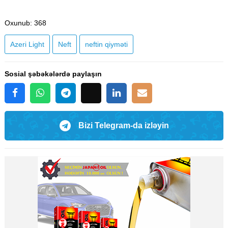
Oxunub
: 368
Azeri Light
Neft
neftin qiyməti
Sosial şəbəkələrdə paylaşın
Bizi Telegram-da izləyin