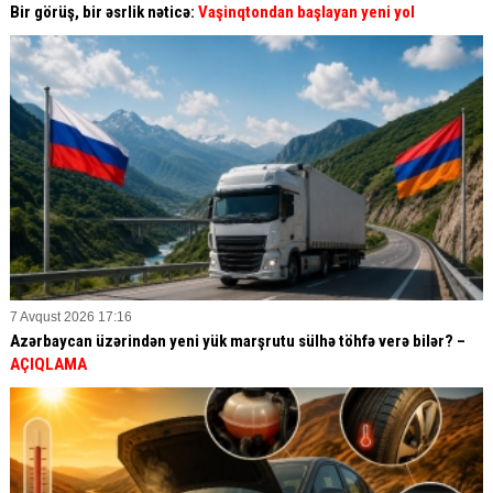
Bir görüş, bir əsrlik nəticə:
Vaşinqtondan başlayan yeni yol
7 Avqust 2026 17:16
Azərbaycan üzərindən yeni yük marşrutu sülhə töhfə verə bilər? –
AÇIQLAMA