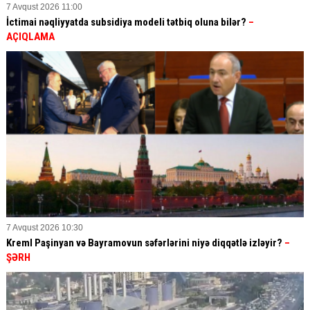
7 Avqust 2026 11:00
İctimai nəqliyyatda subsidiya modeli tətbiq oluna bilər?
–
AÇIQLAMA
7 Avqust 2026 10:30
Kreml Paşinyan və Bayramovun səfərlərini niyə diqqətlə izləyir?
–
ŞƏRH