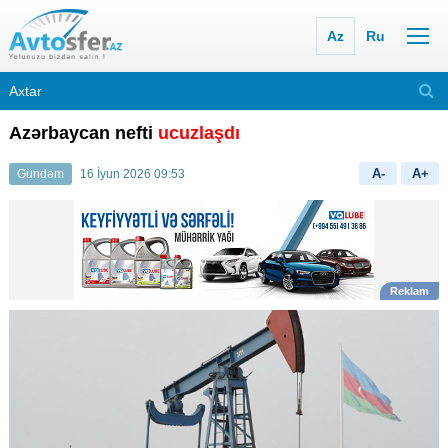
Az
Ru
Azərbaycan nefti
ucuzlaşdı
A-
A+
Gündəm
16 İyun 2026 09:53