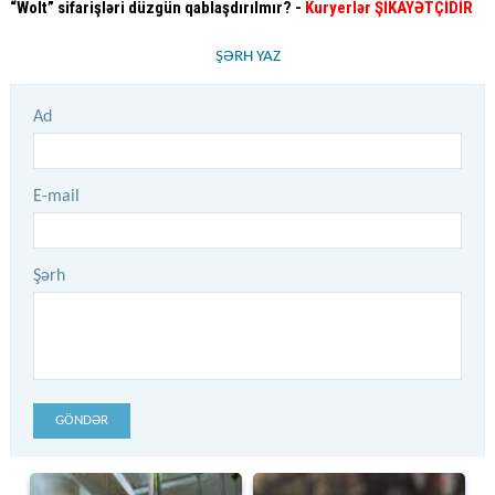
“Wolt” sifarişləri düzgün qablaşdırılmır? -
Kuryerlər ŞİKAYƏTÇİDİR
ŞƏRH YAZ
Ad
E-mail
Şərh
GÖNDƏR