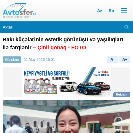
Az
Ru
Bakı küçələrinin estetik görünüşü və yaşıllıqları
ilə fərqlənir
– Çinli qonaq - FOTO
A-
A+
Gündəm
21 May 2026 16:01