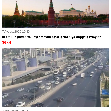
7 Avqust 2026 10:30
Kreml Paşinyan və Bayramovun səfərlərini niyə diqqətlə izləyir?
–
ŞƏRH
7 Avqust 2026 08:48