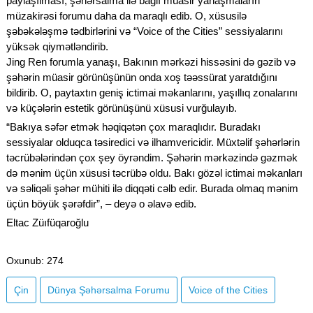
paylaşılması, şəhərsalma ilə bağlı müasir yanaşmaların
müzakirəsi forumu daha da maraqlı edib. O, xüsusilə
şəbəkələşmə tədbirlərini və “Voice of the Cities” sessiyalarını
yüksək qiymətləndirib.
Jing Ren forumla yanaşı, Bakının mərkəzi hissəsini də gəzib və
şəhərin müasir görünüşünün onda xoş təəssürat yaratdığını
bildirib. O, paytaxtın geniş ictimai məkanlarını, yaşıllıq zonalarını
və küçələrin estetik görünüşünü xüsusi vurğulayıb.
“Bakıya səfər etmək həqiqətən çox maraqlıdır. Buradakı
sessiyalar olduqca təsiredici və ilhamvericidir. Müxtəlif şəhərlərin
təcrübələrindən çox şey öyrəndim. Şəhərin mərkəzində gəzmək
də mənim üçün xüsusi təcrübə oldu. Bakı gözəl ictimai məkanları
və səliqəli şəhər mühiti ilə diqqəti cəlb edir. Burada olmaq mənim
üçün böyük şərəfdir”, – deyə o əlavə edib.
Eltac Züıfüqaroğlu
Oxunub
: 274
Çin
Dünya Şəhərsalma Forumu
Voice of the Cities