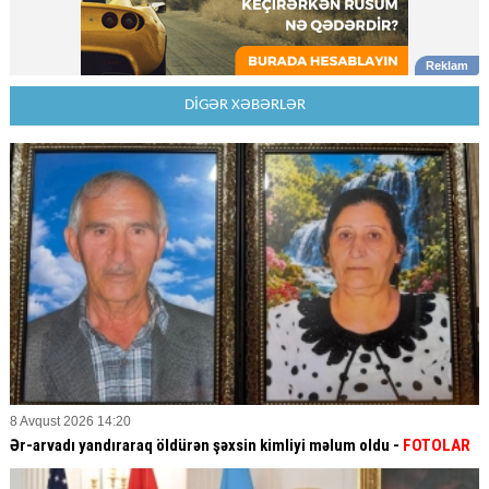
DİGƏR XƏBƏRLƏR
8 Avqust 2026 14:20
Ər-arvadı yandıraraq öldürən şəxsin kimliyi məlum oldu -
FOTOLAR