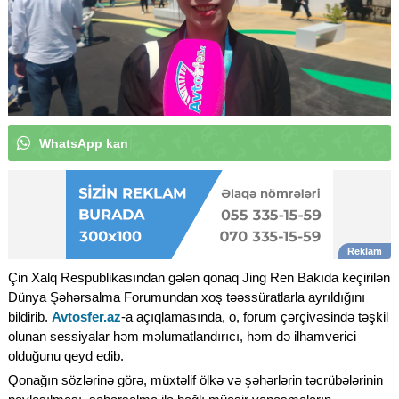
W
h
a
t
s
A
p
p
k
a
n
a
l
ı
m
ı
z
a
a
b
u
n
ə
o
l
u
n
|
Çin Xalq Respublikasından gələn qonaq Jing Ren Bakıda keçirilən
Dünya Şəhərsalma Forumundan xoş təəssüratlarla ayrıldığını
bildirib.
Avtosfer.az
-a açıqlamasında, o, forum çərçivəsində təşkil
olunan sessiyalar həm məlumatlandırıcı, həm də ilhamverici
olduğunu qeyd edib.
Qonağın sözlərinə görə, müxtəlif ölkə və şəhərlərin təcrübələrinin