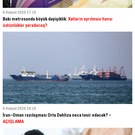
6 Avqust 2026 17:16
Bakı metrosunda böyük dəyişiklik:
Xətlərin ayrılması hansı
üstünlüklər yaradacaq?
6 Avqust 2026 16:16
İran–Oman razılaşması Orta Dəhlizə necə təsir edəcək? –
AÇIQLAMA