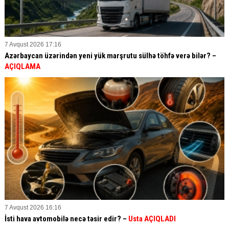
7 Avqust 2026 17:16
Azərbaycan üzərindən yeni yük marşrutu sülhə töhfə verə bilər? –
AÇIQLAMA
7 Avqust 2026 16:16
İsti hava avtomobilə necə təsir edir? –
Usta AÇIQLADI