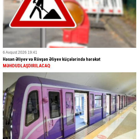
6 Avqust 2026 19:41
Həsən Əliyev və Rövşən Əliyev küçələrində hərəkət
MƏHDUDLAŞDIRILACAQ