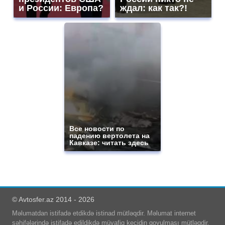
и России: Европа?
ждал: как так?!
Все новости по
падению вертолета на
Кавказе: читать здесь
© Avtosfer.az 2014 - 2026
Məlumatdan istifadə etdikdə istinad mütləqdir. Məlumat internet
səhifələrində istifadə edildikdə müvafiq keçidin qoyulması mütləqdir.