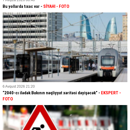
Bu yollarda tıxac var -
SİYAHI
- FOTO
6 Avqust 2026 21:20
“2040-cı ilədək Bakının nəqliyyat xəritəsi dəyişəcək” -
EKSPERT
-
FOTO