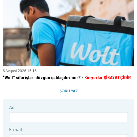
6 Avqust 2026 15:16
“Wolt” sifarişləri düzgün qablaşdırılmır? -
Kuryerlər ŞİKAYƏTÇİDİR
ŞƏRH YAZ
Ad
E-mail