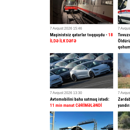
7 Avqust 2026 15:46
7 Avqus
Maşinistsiz qatarlar toqquşdu -
18
Tovuz
İLDƏ İLK DƏFƏ
Öldürü
qohu
7 Avqust 2026 13:30
7 Avqus
Avtomobilini baha satmaq istədi:
Zərdab
11 min manat CƏRİMƏLƏNDİ
yandır