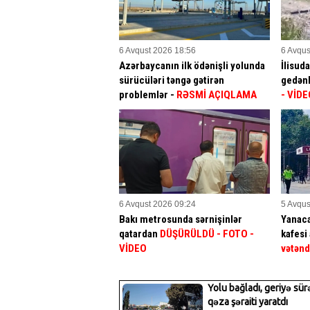
6 Avqust 2026 18:56
6 Avqus
Azərbaycanın ilk ödənişli yolunda
İlisud
sürücüləri təngə gətirən
gedənl
problemlər -
RƏSMİ AÇIQLAMA
- VİDE
6 Avqust 2026 09:24
5 Avqus
Bakı metrosunda sərnişinlər
Yanac
qatardan
DÜŞÜRÜLDÜ - FOTO -
kafesi 
VİDEO
vətənd