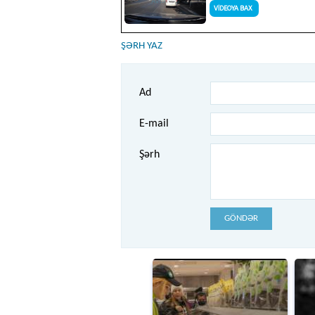
ŞƏRH YAZ
Ad
E-mail
Şərh
GÖNDƏR