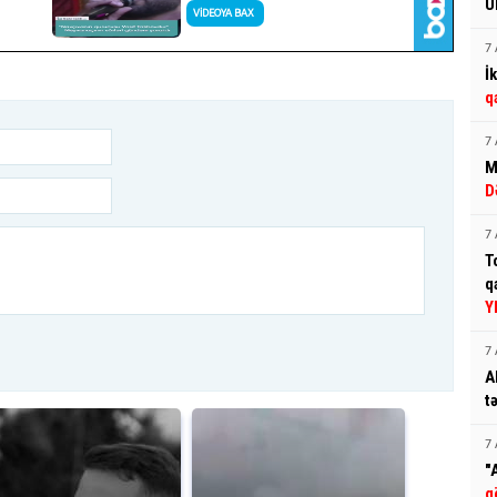
Ü
7 
İ
q
7 
M
D
7 
T
q
Y
7 
A
t
7 
"
g