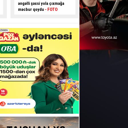
əngəlli şəxsi yola çıxmağa
modeli tətbiq oluna 
məcbur qoydu
- FOTO
AÇIQLAMA