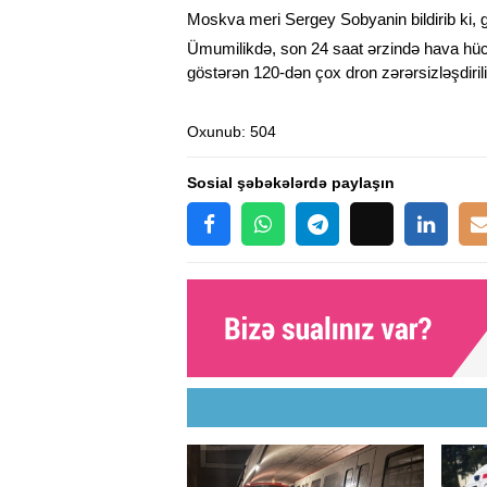
Moskva meri Sergey Sobyanin bildirib ki, 
Ümumilikdə, son 24 saat ərzində hava h
göstərən 120-dən çox dron zərərsizləşdirili
Oxunub
: 504
Sosial şəbəkələrdə paylaşın