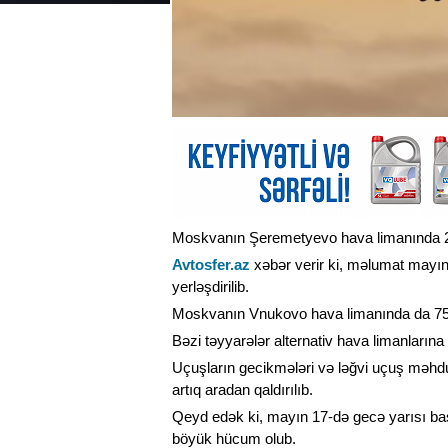
Moskvanın Şeremetyevo hava limanında 200
Avtosfer.az
xəbər verir ki, məlumat mayı
yerləşdirilib.
Moskvanın Vnukovo hava limanında da 75 uç
Bəzi təyyarələr alternativ hava limanlarına 
Uçuşların gecikmələri və ləğvi uçuş məhdudi
artıq aradan qaldırılıb.
Qeyd edək ki, mayın 17-də gecə yarısı b
böyük hücum olub.