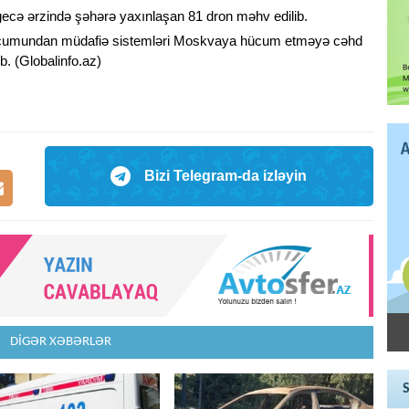
gecə ərzində şəhərə yaxınlaşan 81 dron məhv edilib.
ücumundan müdafiə sistemləri Moskvaya hücum etməyə cəhd
b. (Globalinfo.az)
Bizi Telegram-da izləyin
DİGƏR XƏBƏRLƏR