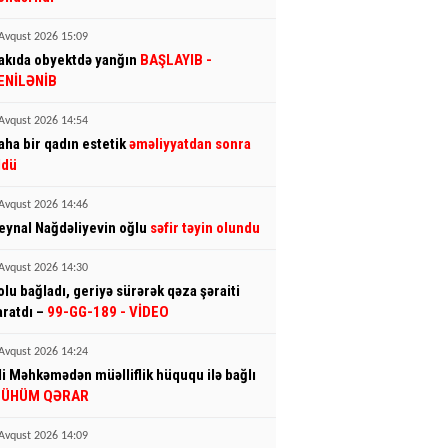
Avqust 2026 15:09
akıda obyektdə yanğın
BAŞLAYIB
-
ENİLƏNİB
Avqust 2026 14:54
aha bir qadın estetik
əməliyyatdan sonra
ldü
Avqust 2026 14:46
eynal Nağdəliyevin oğlu
səfir təyin olundu
Avqust 2026 14:30
olu bağladı, geriyə sürərək qəza şəraiti
aratdı –
99-GG-189
- VİDEO
Avqust 2026 14:24
li Məhkəmədən müəlliflik hüququ ilə bağlı
ÜHÜM QƏRAR
Avqust 2026 14:09