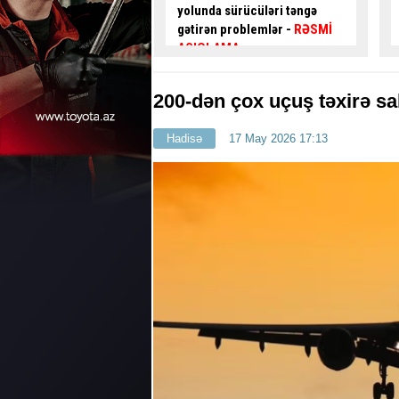
 olun:
100 manat
yolunda sürücüləri təngə
azılır
- VİDEO
gətirən problemlər -
RƏSMİ
AÇIQLAMA
200-dən çox uçuş təxirə sa
Hadisə
17 May 2026 17:13