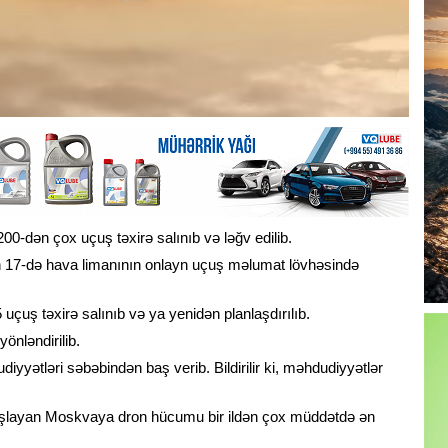
-dən çox uçuş təxirə salınıb və ləğv edilib.
n 17-də hava limanının onlayn uçuş məlumat lövhəsində
uş təxirə salınıb və ya yenidən planlaşdırılıb.
yönləndirilib.
yyətləri səbəbindən baş verib. Bildirilir ki, məhdudiyyətlər
aşlayan Moskvaya dron hücumu bir ildən çox müddətdə ən