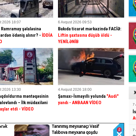
t 2026 18:07
6 Avqust 2026 09:53
a Ramramay şəlaləsinə
Bakıda ticarət mərkəzində FACİƏ:
ərdən ödəniş alınır? -
İDDİA
Liftin şaxtasına düşüb öldü
-
O
YENİLƏNİB
t 2026 13:30
4 Avqust 2026 18:00
aqdoldurma məntəqəsinin
Şamaxı-İsmayıllı yolunda
"Audi"
alovlandı – İlk müdaxiləni
yandı - ANBAAN VİDEO
7 
aşlar etdi
- VİDEO
İ
A
7 