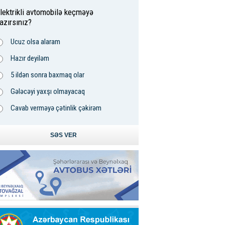
lektrikli avtomobilə keçməyə
azırsınız?
Ucuz olsa alaram
Hazır deyiləm
5 ildən sonra baxmaq olar
Gələcəyi yaxşı olmayacaq
Cavab verməyə çətinlik çəkirəm