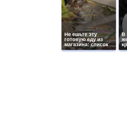
Не ешьте эту
В
готовую еду из
ж
магазина: список
к