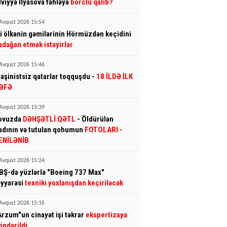
lviyyə İlyasova fəhləyə
borclu qalıb?
Avqust 2026 15:54
ki ölkənin gəmilərinin Hörmüzdən keçidini
adağan etmək istəyirlər
Avqust 2026 15:46
aşinistsiz qatarlar toqquşdu -
18 İLDƏ İLK
ƏFƏ
Avqust 2026 15:39
ovuzda
DƏHŞƏTLİ QƏTL
- Öldürülən
adının və tutulan qohumun
FOTOLARI
-
ENİLƏNİB
Avqust 2026 15:24
BŞ-də yüzlərlə "Boeing 737 Max"
əyyarəsi
texniki yoxlanışdan keçiriləcək
Avqust 2026 15:16
Arzum"un cinayət işi təkrar
ekspertizaya
öndərildi