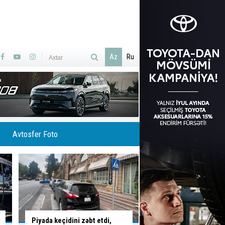
Az
Ru
Avtosfer Foto
Piyada keçidini zəbt etdi,
İctimai nəqliyyatda s