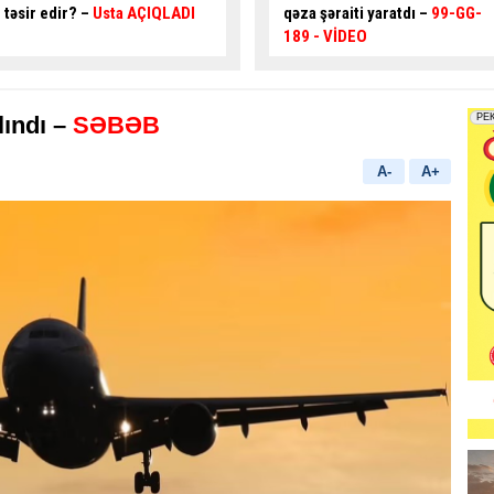
təsir edir? –
Usta AÇIQLADI
qəza şəraiti yaratdı –
99-GG-
189
- VİDEO
lındı –
SƏBƏB
A-
A+