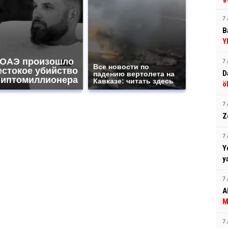
7 
B
Y
 ОАЭ произошло
7 
Все новости по
естокое убийство
D
падению вертолета на
риптомиллионера
Кавказе: читать здесь
ö
7 
Z
7 
Y
y
7 
A
M
7 