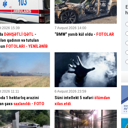
E
h
t 2026 15:39
7 Avqust 2026 14:00
da
DƏHŞƏTLİ QƏTL
-
“BMW” yanıb kül oldu -
FOTOLAR
lən qadının və tutulan
mun
FOTOLARI
- YENİLƏNİB
t 2026 11:11
6 Avqust 2026 23:59
da 1 hektarlıq ərazini
Süni intellekt 5 nəfəri
ölümdən
an şəxs
saxlanıldı
- FOTO
xilas etdi