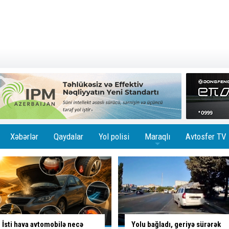
Xəbərlər
Qaydalar
Yol polisi
Maraqlı
Avtosfer TV
+
İsti hava avtomobilə necə
Yolu bağladı, geriyə sürərək