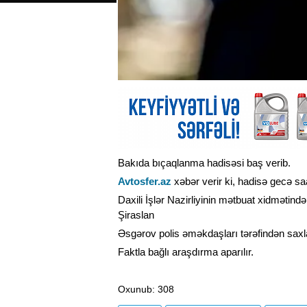
Bakıda bıçaqlanma hadisəsi baş verib.
Avtosfer.az
xəbər verir ki, hadisə gecə s
Daxili İşlər Nazirliyinin mətbuat xidmətindən
Şiraslan
Əsgərov polis əməkdaşları tərəfindən saxla
Faktla bağlı araşdırma aparılır.
Oxunub
: 308