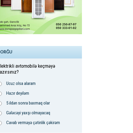
SORĞU
lektrikli avtomobilə keçməyə
azırsınız?
Ucuz olsa alaram
Hazır deyiləm
5 ildən sonra baxmaq olar
Gələcəyi yaxşı olmayacaq
Cavab verməyə çətinlik çəkirəm