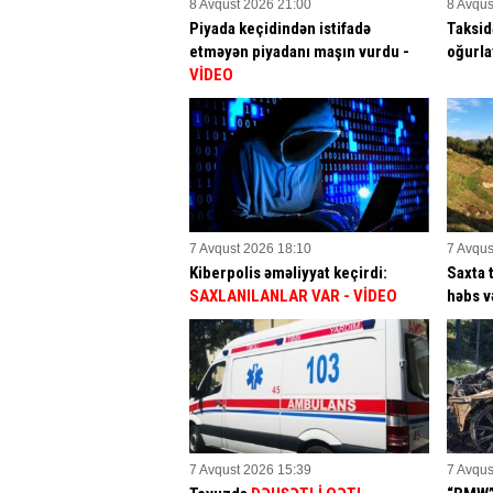
8 Avqust 2026 21:00
8 Avqus
Piyada keçidindən istifadə
Taksid
etməyən piyadanı maşın vurdu -
oğurla
VİDEO
7 Avqust 2026 18:10
7 Avqus
Kiberpolis əməliyyat keçirdi:
Saxta 
SAXLANILANLAR VAR
- VİDEO
həbs v
7 Avqust 2026 15:39
7 Avqus