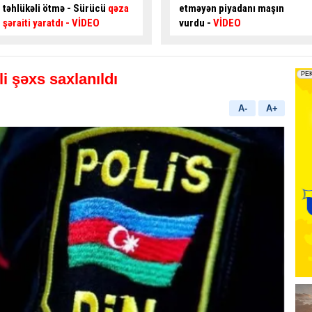
etməyən piyadanı maşın
oğurlayan şəxs
saxlanıldı
vurdu -
VİDEO
i şəxs saxlanıldı
A-
A+