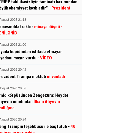
TRIPP təhlükəsizliyin təminatı baxımından
öyük əhəmiyyət kəsb edir" -
Prezident
Avqust 2026 21:13
ocavənddə traktor
minaya düşdü
-
ENİLƏNİB
Avqust 2026 21:00
iyada keçidindən istifadə etməyən
iyadanı maşın vurdu -
VİDEO
Avqust 2026 20:45
rezident Trampa məktub
ünvanladı
Avqust 2026 20:36
mid körpüsündən Zəngəzura: Heydər
liyevin ümidindən
İlham Əliyevin
eallığına
Avqust 2026 20:24
əng Trampın təşəbbüsü ilə baş tutub -
40
əqiqədən çox çəkib