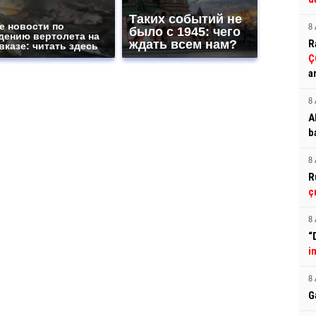
Таких событий не
е новости по
8 
было с 1945: чего
дению вертолета на
ждать всем нам?
R
вказе: читать здесь
Ç
a
8 
A
b
8 
R
ç
8 
“
i
8 
G