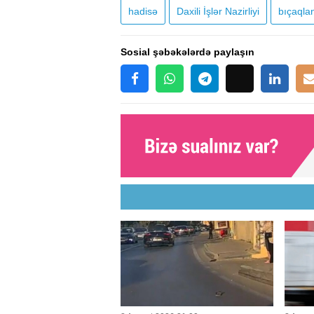
hadisə
Daxili İşlər Nazirliyi
bıçaql
Sosial şəbəkələrdə paylaşın