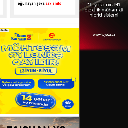
sexi yandı
- VİDEO
Sürücü ÖLDÜ