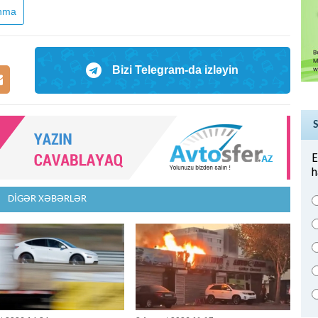
anma
Bizi Telegram-da izləyin
E
h
DİGƏR XƏBƏRLƏR