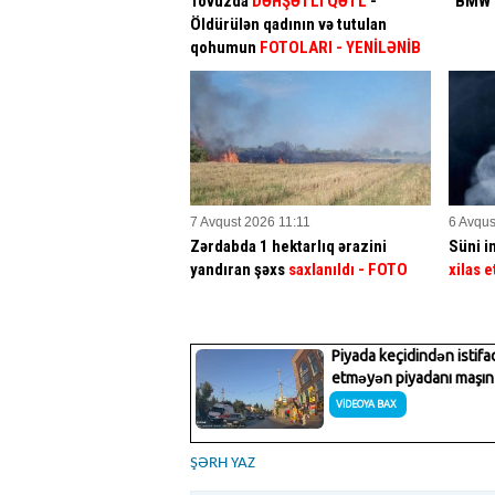
Tovuzda
DƏHŞƏTLİ QƏTL
-
“BMW” 
Öldürülən qadının və tutulan
qohumun
FOTOLARI
- YENİLƏNİB
7 Avqust 2026 11:11
6 Avqus
Zərdabda 1 hektarlıq ərazini
Süni in
yandıran şəxs
saxlanıldı
- FOTO
xilas e
ŞƏRH YAZ