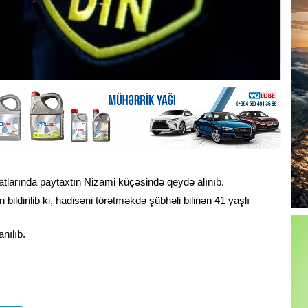
aatlarında paytaxtın Nizami küçəsində qeydə alınıb.
 bildirilib ki, hadisəni törətməkdə şübhəli bilinən 41 yaşlı
nılıb.