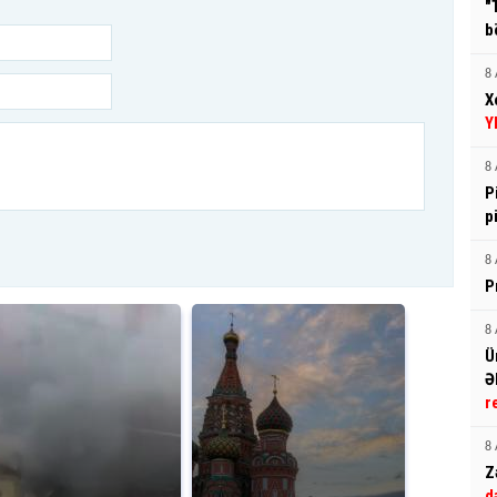
"
b
8 
X
Y
8 
P
p
8 
P
8 
Ü
Ə
r
8 
Z
d