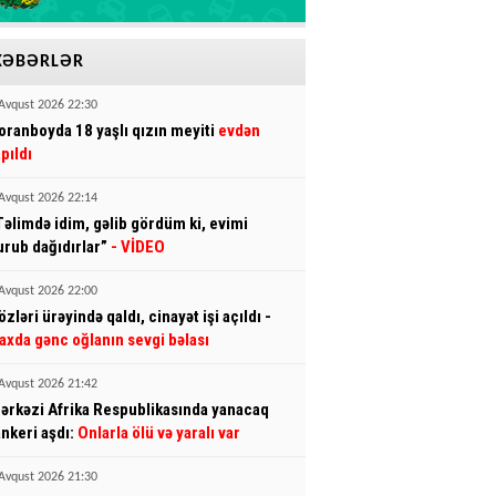
XƏBƏRLƏR
Avqust 2026 22:30
oranboyda 18 yaşlı qızın meyiti
evdən
apıldı
Avqust 2026 22:14
Təlimdə idim, gəlib gördüm ki, evimi
urub dağıdırlar”
- VİDEO
Avqust 2026 22:00
özləri ürəyində qaldı, cinayət işi açıldı -
axda gənc oğlanın sevgi bəlası
Avqust 2026 21:42
ərkəzi Afrika Respublikasında yanacaq
ankeri aşdı:
Onlarla ölü və yaralı var
Avqust 2026 21:30