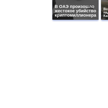
В ОАЭ произошло
Вс
жестокое убийство
па
криптомиллионера
Ка