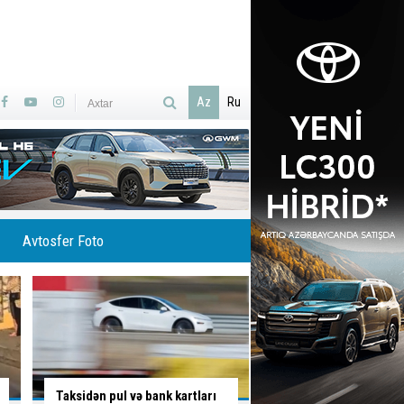
Az
Ru
Avtosfer Foto
Sumqayıtda avtomobil təmiri
Maşın işıq dirəyinə çı