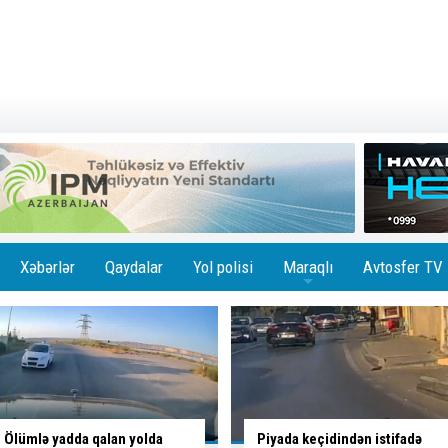
Xəbərlər
Qaydalar
Yol polisi
Maraqlı
Avtosfer TV
+
Piyada keçidindən istifadə
Taksidən pul və bank kartları