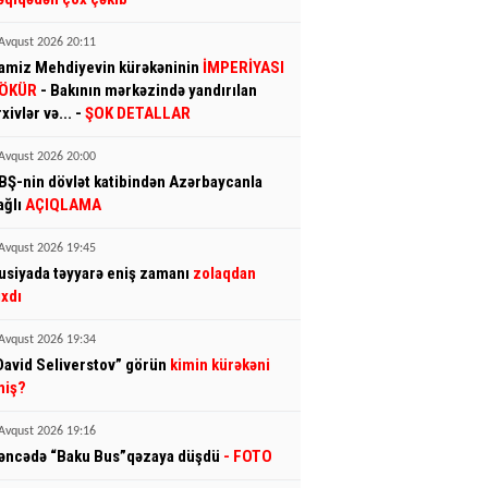
Avqust 2026 20:11
amiz Mehdiyevin kürəkəninin
İMPERİYASI
ÖKÜR
- Bakının mərkəzində yandırılan
rxivlər və... -
ŞOK DETALLAR
Avqust 2026 20:00
BŞ-nin dövlət katibindən Azərbaycanla
ağlı
AÇIQLAMA
Avqust 2026 19:45
usiyada təyyarə eniş zamanı
zolaqdan
ıxdı
Avqust 2026 19:34
David Seliverstov” görün
kimin kürəkəni
miş?
Avqust 2026 19:16
əncədə “Baku Bus”qəzaya düşdü
- FOTO