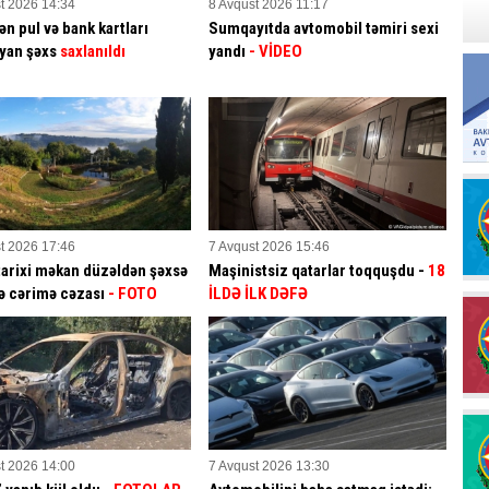
t 2026 14:34
8 Avqust 2026 11:17
ən pul və bank kartları
Sumqayıtda avtomobil təmiri sexi
yan şəxs
saxlanıldı
yandı
- VİDEO
t 2026 17:46
7 Avqust 2026 15:46
tarixi məkan düzəldən şəxsə
Maşinistsiz qatarlar toqquşdu -
18
ə cərimə cəzası
- FOTO
İLDƏ İLK DƏFƏ
t 2026 14:00
7 Avqust 2026 13:30