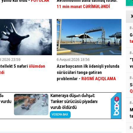
yanıb kül oldu -
FOTOLAR
Avtomobilini baha satmaq istədi:
11 min manat CƏRİMƏLƏNDİ
8 
G
t
8 
“
t 2026 23:59
6 Avqust 2026 18:56
tellekt 5 nəfəri
ölümdən
Azərbaycanın ilk ödənişli yolunda
v
tdi
sürücüləri təngə gətirən
problemlər -
RƏSMİ AÇIQLAMA
8 
S
Q
8 
M
t
8 