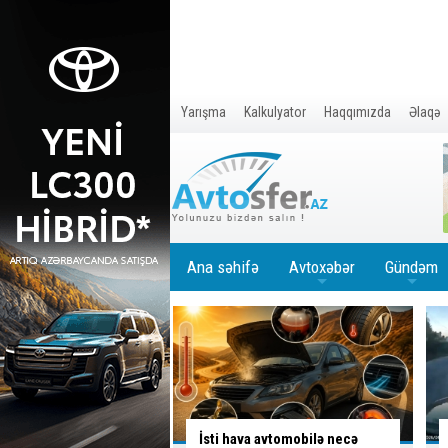
Yarışma
Kalkulyator
Haqqımızda
Əlaqə
Ana səhifə
Avtoxəbər
Gündəm
+
+
a avtomobilə necə
Ölümlə yadda qalan yolda