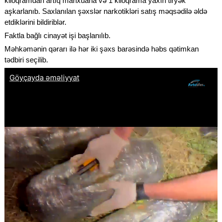
kiloqramdan artıq marixuana və 1 kiloqrama yaxın tiryək
aşkarlanıb. Saxlanılan şəxslər narkotikləri satış məqsədilə əldə
etdiklərini bildiriblər.
Faktla bağlı cinayət işi başlanılıb.
Məhkəmənin qərarı ilə hər iki şəxs barəsində həbs qətimkan
tədbiri seçilib.