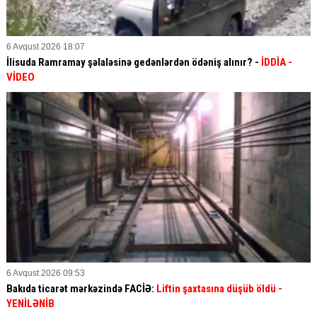
6 Avqust 2026 18:07
İlisuda Ramramay şəlaləsinə gedənlərdən ödəniş alınır? -
İDDİA
-
VİDEO
6 Avqust 2026 09:53
Bakıda ticarət mərkəzində FACİƏ:
Liftin şaxtasına düşüb öldü
-
YENİLƏNİB