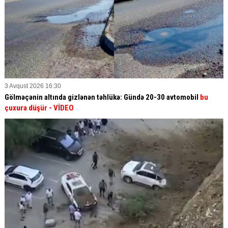
3 Avqust 2026 16:30
Gölməçənin altında gizlənən təhlükə: Gündə 20-30 avtomobil
bu
çuxura düşür
- VİDEO