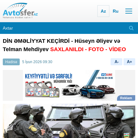
Az
Ru
DİN ƏMƏLİYYAT KEÇİRDİ - Hüseyn Əliyev və
Telman Mehdiyev
SAXLANILDI
- FOTO
- VİDEO
A-
A+
Hadisə
5 İyun 2026 09:30