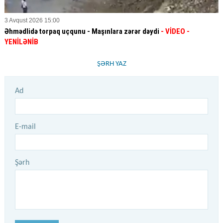
3 Avqust 2026 15:00
Əhmədlidə torpaq uçqunu - Maşınlara zərər dəydi
- VİDEO
-
YENİLƏNİB
ŞƏRH YAZ
Ad
E-mail
Şərh