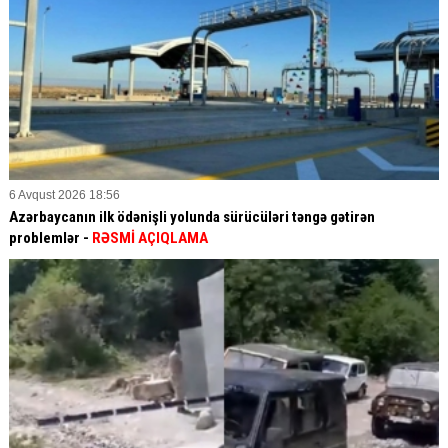
6 Avqust 2026 18:56
Azərbaycanın ilk ödənişli yolunda sürücüləri təngə gətirən
problemlər -
RƏSMİ AÇIQLAMA