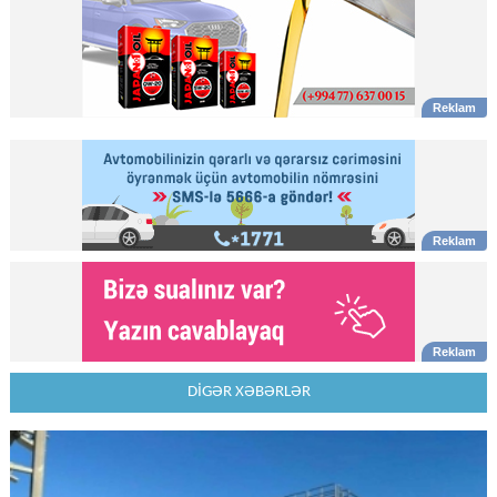
DİGƏR XƏBƏRLƏR