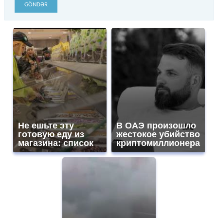
GÖNDƏR
Не ешьте эту
В ОАЭ произошло
готовую еду из
жестокое убийство
магазина: список
криптомиллионера