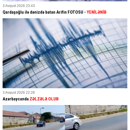
3 Avqust 2026 23:43
Qardaşoğlu ilə dənizdə batan Arifin FOTOSU
-
YENİLƏNİB
3 Avqust 2026 22:28
Azərbaycanda
ZƏLZƏLƏ OLUB