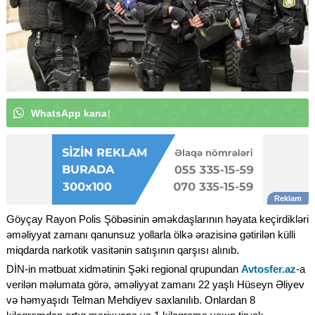
W
h
a
t
s
A
p
p
k
a
n
a
l
ı
m
ı
z
a
a
b
u
n
ə
o
l
u
n
|
Göyçay Rayon Polis Şöbəsinin əməkdaşlarının həyata keçirdikləri
əməliyyat zamanı qanunsuz yollarla ölkə ərazisinə gətirilən külli
miqdarda narkotik vasitənin satışının qarşısı alınıb.
DİN-in mətbuat xidmətinin Şəki regional qrupundan
Avtosfer.az
-a
verilən məlumata görə, əməliyyat zamanı 22 yaşlı Hüseyn Əliyev
və həmyaşıdı Telman Mehdiyev saxlanılıb. Onlardan 8