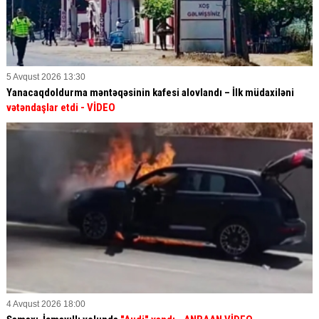
5 Avqust 2026 13:30
Yanacaqdoldurma məntəqəsinin kafesi alovlandı – İlk müdaxiləni
vətəndaşlar etdi
- VİDEO
4 Avqust 2026 18:00