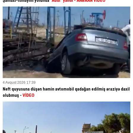
Şamaxı-İsmayıllı yolunda
"Audi" yandı - ANBAAN VİDEO
4 Avqust 2026 17:39
Neft quyusuna düşən həmin avtomobil qadağan edilmiş əraziyə daxil
olubmuş -
VİDEO