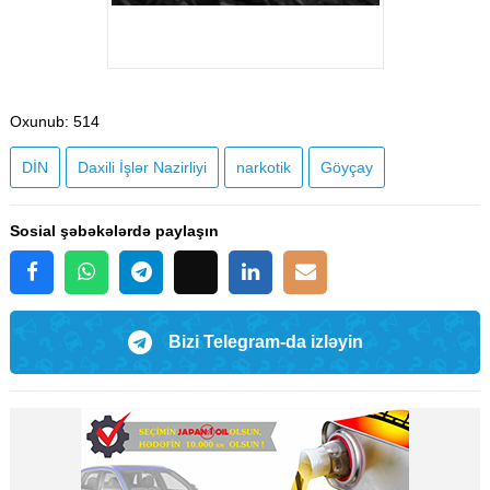
Oxunub
: 514
DİN
Daxili İşlər Nazirliyi
narkotik
Göyçay
Sosial şəbəkələrdə paylaşın
Bizi Telegram-da izləyin