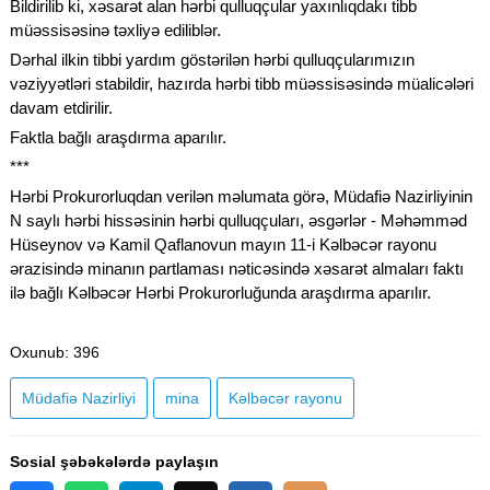
Bildirilib ki, xəsarət alan hərbi qulluqçular yaxınlıqdakı tibb
müəssisəsinə təxliyə ediliblər.
Dərhal ilkin tibbi yardım göstərilən hərbi qulluqçularımızın
vəziyyətləri stabildir, hazırda hərbi tibb müəssisəsində müalicələri
davam etdirilir.
Faktla bağlı araşdırma aparılır.
***
Hərbi Prokurorluqdan verilən məlumata görə, Müdafiə Nazirliyinin
N saylı hərbi hissəsinin hərbi qulluqçuları, əsgərlər - Məhəmməd
Hüseynov və Kamil Qaflanovun mayın 11-i Kəlbəcər rayonu
ərazisində minanın partlaması nəticəsində xəsarət almaları faktı
ilə bağlı Kəlbəcər Hərbi Prokurorluğunda araşdırma aparılır.
Oxunub
: 396
Müdafiə Nazirliyi
mina
Kəlbəcər rayonu
Sosial şəbəkələrdə paylaşın