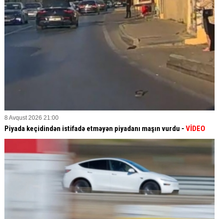
8 Avqust 2026 21:00
Piyada keçidindən istifadə etməyən piyadanı maşın vurdu -
VİDEO