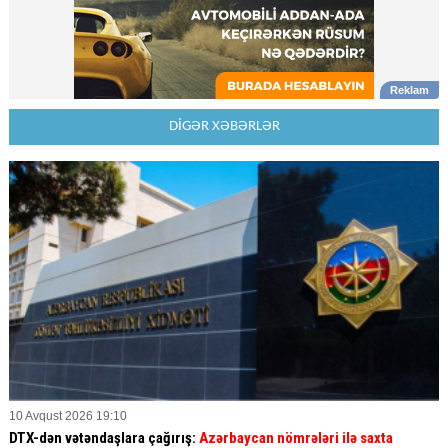
DİGƏR XƏBƏRLƏR
10 Avqust 2026 19:10
DTX-dən vətəndaşlara çağırış:
Azərbaycan nömrələri ilə saxta