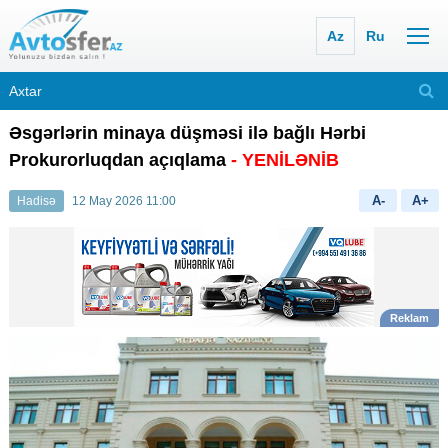
Az
Ru
Əsgərlərin minaya düşməsi ilə bağlı Hərbi
Prokurorluqdan açıqlama
- YENİLƏNİB
A-
A+
Hadisə
12 May 2026 11:00