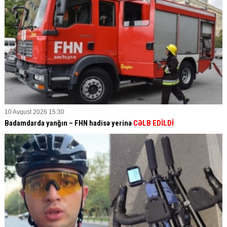
10 Avqust 2026 15:30
Badamdarda yanğın – FHN hadisə yerinə
CƏLB EDİLDİ