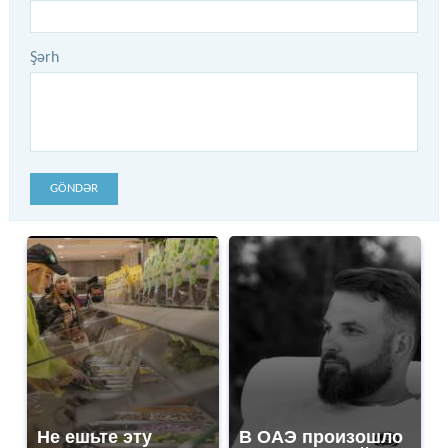
Şərh
GÖNDƏR
Не ешьте эту
В ОАЭ произошло