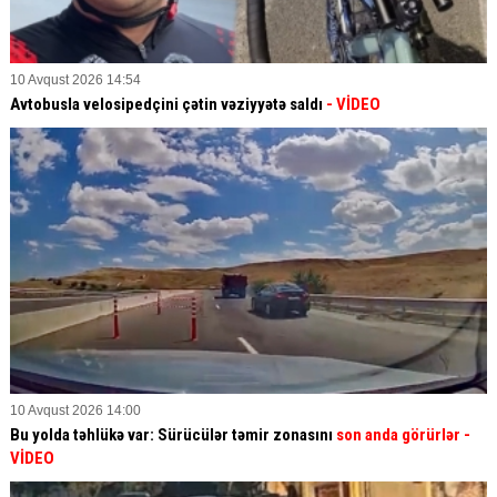
10 Avqust 2026 14:54
Avtobusla velosipedçini çətin vəziyyətə saldı
- VİDEO
10 Avqust 2026 14:00
Bu yolda təhlükə var: Sürücülər təmir zonasını
son anda görürlər
-
VİDEO