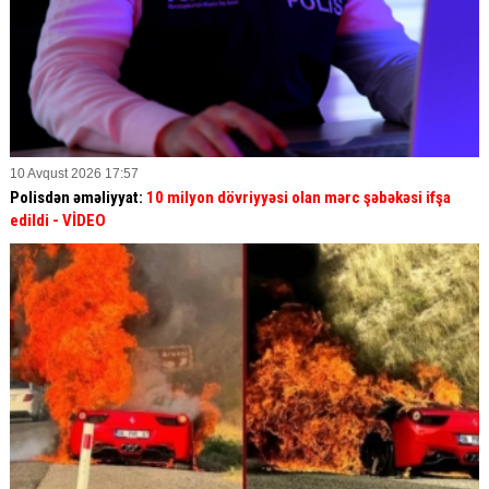
10 Avqust 2026 17:57
Polisdən əməliyyat:
10 milyon dövriyyəsi olan mərc şəbəkəsi ifşa
edildi
- VİDEO