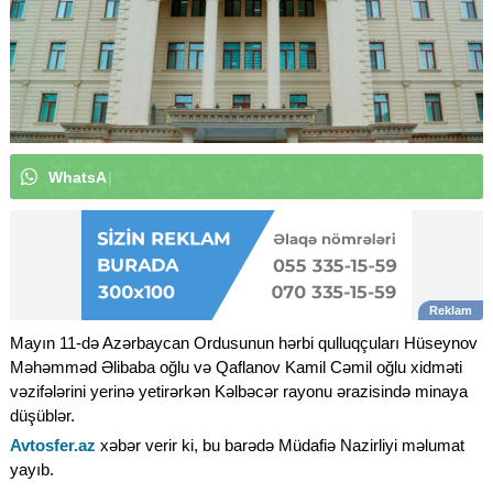
W
h
a
t
s
A
p
p
k
a
n
a
l
ı
m
ı
z
a
a
b
u
n
ə
|
Mayın 11-də Azərbaycan Ordusunun hərbi qulluqçuları Hüseynov
Məhəmməd Əlibaba oğlu və Qaflanov Kamil Cəmil oğlu xidməti
vəzifələrini yerinə yetirərkən Kəlbəcər rayonu ərazisində minaya
düşüblər.
Avtosfer.az
xəbər verir ki, bu barədə Müdafiə Nazirliyi məlumat
yayıb.