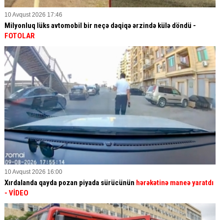
10 Avqust 2026 17:46
Milyonluq lüks avtomobil bir neçə dəqiqə ərzində külə döndü -
FOTOLAR
10 Avqust 2026 16:00
Xırdalanda qayda pozan piyada sürücünün
hərəkətinə maneə yaratdı
- VİDEO