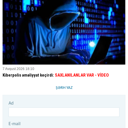
7 Avqust 2026 18:10
Kiberpolis əməliyyat keçirdi:
SAXLANILANLAR VAR
- VİDEO
ŞƏRH YAZ
Ad
E-mail