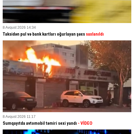
8 Avqust 2026 14:34
Taksidən pul və bank kartları oğurlayan şəxs
saxlanıldı
8 Avqust 2026 11:17
Sumqayıtda avtomobil təmiri sexi yandı
- VİDEO