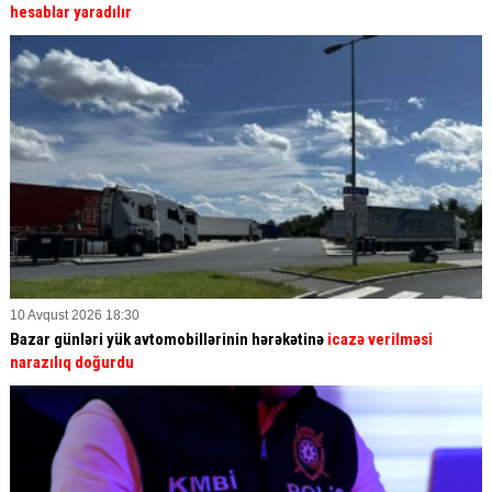
hesablar yaradılır
10 Avqust 2026 18:30
Bazar günləri yük avtomobillərinin hərəkətinə
icazə verilməsi
narazılıq doğurdu