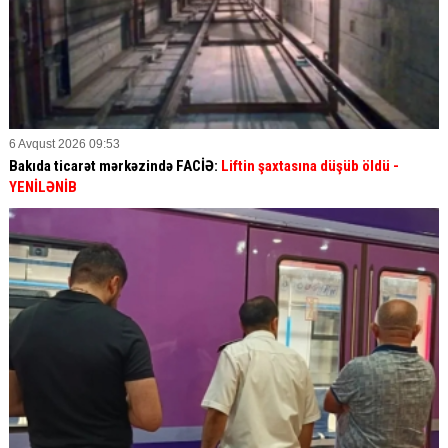
6 Avqust 2026 09:53
Bakıda ticarət mərkəzində FACİƏ:
Liftin şaxtasına düşüb öldü
-
YENİLƏNİB