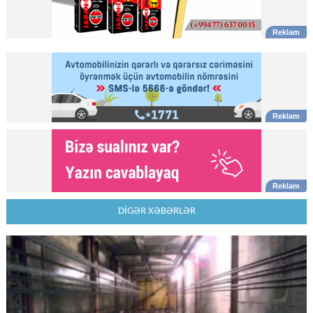
DİGƏR XƏBƏRLƏR