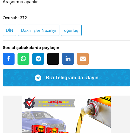
Araşdırma aparılır.
Oxunub
: 372
DİN
Daxili İşlər Nazirliyi
oğurluq
Sosial şəbəkələrdə paylaşın
Bizi Telegram-da izləyin