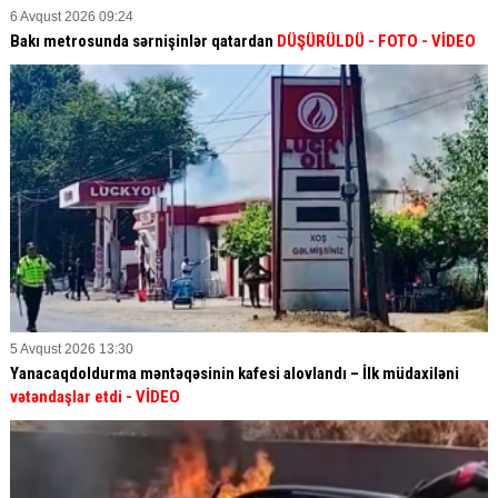
6 Avqust 2026 09:24
Bakı metrosunda sərnişinlər qatardan
DÜŞÜRÜLDÜ - FOTO - VİDEO
5 Avqust 2026 13:30
Yanacaqdoldurma məntəqəsinin kafesi alovlandı – İlk müdaxiləni
vətəndaşlar etdi
- VİDEO