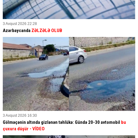
3 Avqust 2026 22:28
Azərbaycanda
ZƏLZƏLƏ OLUB
3 Avqust 2026 16:30
Gölməçənin altında gizlənən təhlükə: Gündə 20-30 avtomobil
bu
çuxura düşür
- VİDEO