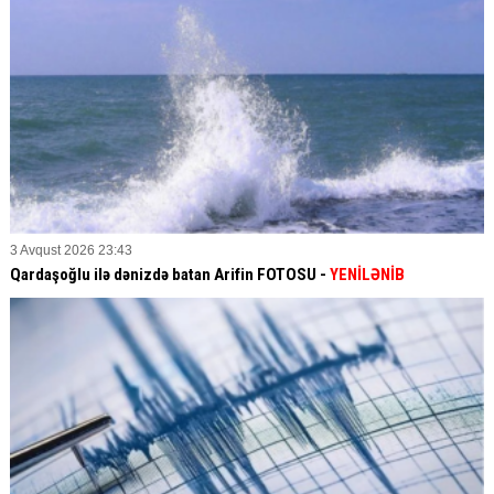
3 Avqust 2026 23:43
Qardaşoğlu ilə dənizdə batan Arifin FOTOSU
-
YENİLƏNİB