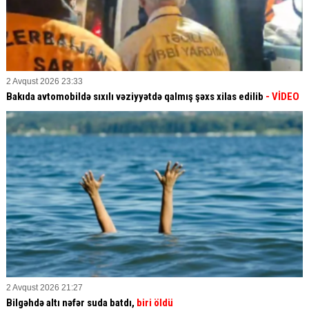
2 Avqust 2026 23:33
Bakıda avtomobildə sıxılı vəziyyətdə qalmış şəxs xilas edilib
- VİDEO
2 Avqust 2026 21:27
Bilgəhdə altı nəfər suda batdı,
biri öldü