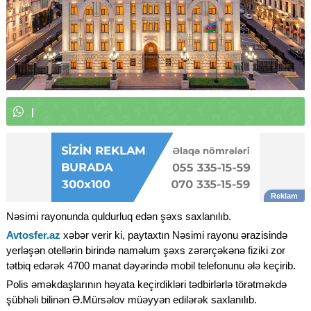
W
h
a
t
s
A
p
p
k
a
n
a
l
ı
m
ı
z
a
|
Nəsimi rayonunda quldurluq edən şəxs saxlanılıb.
Avtosfer.az
xəbər verir ki, paytaxtın Nəsimi rayonu ərazisində
yerləşən otellərin birində naməlum şəxs zərərçəkənə fiziki zor
tətbiq edərək 4700 manat dəyərində mobil telefonunu ələ keçirib.
Polis əməkdaşlarının həyata keçirdikləri tədbirlərlə törətməkdə
şübhəli bilinən Ə.Mürsəlov müəyyən edilərək saxlanılıb.