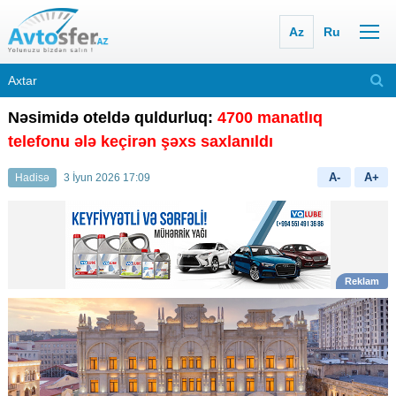
Az
Ru
Nəsimidə oteldə quldurluq:
4700 manatlıq
telefonu ələ keçirən şəxs saxlanıldı
A-
A+
Hadisə
3 İyun 2026 17:09