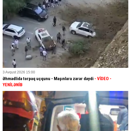
3 Avqust 2026 15:00
Əhmədlidə torpaq uçqunu - Maşınlara zərər dəydi
- VİDEO
-
YENİLƏNİB