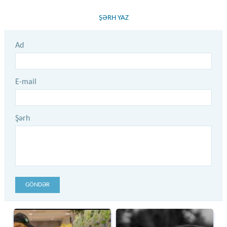
ŞƏRH YAZ
Ad
E-mail
Şərh
GÖNDƏR