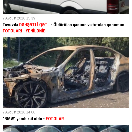
7 Avqust 2026 15:39
Tovuzda
DƏHŞƏTLİ QƏTL
- Öldürülən qadının və tutulan qohumun
FOTOLARI
- YENİLƏNİB
7 Avqust 2026 14:00
“BMW” yanıb kül oldu -
FOTOLAR