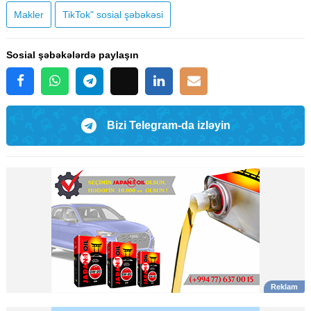
Makler
TikTok" sosial şəbəkəsi
Sosial şəbəkələrdə paylaşın
Bizi Telegram-da izləyin