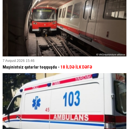
7 Avqust 2026 15:46
Maşinistsiz qatarlar toqquşdu -
18 İLDƏ İLK DƏFƏ