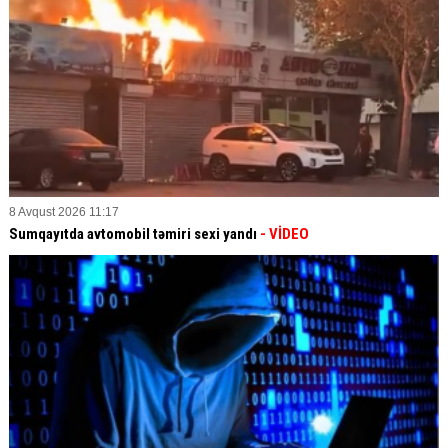
8 Avqust 2026 11:17
Sumqayıtda avtomobil təmiri sexi yandı
- VİDEO