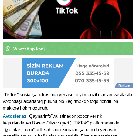
W
h
a
t
s
A
p
p
k
a
n
a
l
ı
m
ı
z
a
a
b
u
n
ə
o
l
u
n
|
"TikTok" sosial şəbəkəsində yerləşdirdiyi mənzil elanları vasitəsilə
vətəndaşı aldadaraq pulunu ələ keçirməkdə təqsirləndirilən
maklerə hökm oxunub.
Avtosfer.az
"Qaynarinfo"ya istinadən xəbər verir ki,
təqsirləndirilən Rəşad Əliyev (şərti) "TikTok" platformasında
"@emlak_baku” adlı səhifədə Xırdalan şəhərində yerləşən