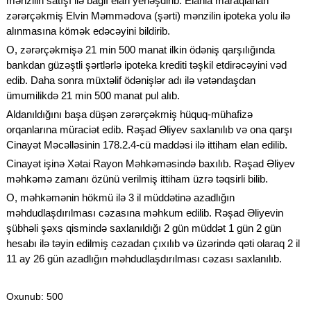
mənzilin satışı ilə bağlı elan yerləşdirib. Elanla maraqlanan
zərərçəkmiş Elvin Məmmədova (şərti) mənzilin ipoteka yolu ilə
alınmasına kömək edəcəyini bildirib.
O, zərərçəkmişə 21 min 500 manat ilkin ödəniş qarşılığında
bankdan güzəştli şərtlərlə ipoteka krediti təşkil etdirəcəyini vəd
edib. Daha sonra müxtəlif ödənişlər adı ilə vətəndaşdan
ümumilikdə 21 min 500 manat pul alıb.
Aldanıldığını başa düşən zərərçəkmiş hüquq-mühafizə
orqanlarına müraciət edib. Rəşad Əliyev saxlanılıb və ona qarşı
Cinayət Məcəlləsinin 178.2.4-cü maddəsi ilə ittiham elan edilib.
Cinayət işinə Xətai Rayon Məhkəməsində baxılıb. Rəşad Əliyev
məhkəmə zamanı özünü verilmiş ittiham üzrə təqsirli bilib.
O, məhkəmənin hökmü ilə 3 il müddətinə azadlığın
məhdudlaşdırılması cəzasına məhkum edilib. Rəşad Əliyevin
şübhəli şəxs qismində saxlanıldığı 2 gün müddət 1 gün 2 gün
hesabı ilə təyin edilmiş cəzadan çıxılıb və üzərində qəti olaraq 2 il
11 ay 26 gün azadlığın məhdudlaşdırılması cəzası saxlanılıb.
Oxunub
: 500