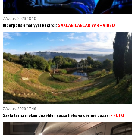
7 Avqust 2026 18:10
Kiberpolis əməliyyat keçirdi:
SAXLANILANLAR VAR
- VİDEO
7 Avqust 2026 17:46
Saxta tarixi məkan düzəldən şəxsə həbs və cərimə cəzası
- FOTO