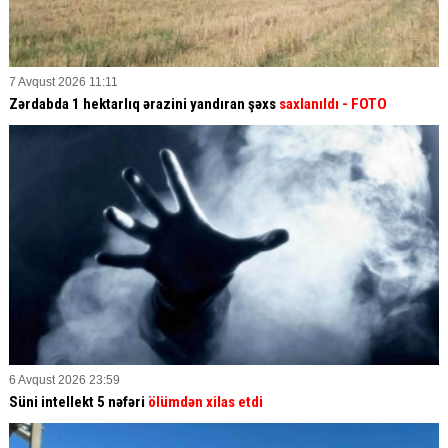
7 Avqust 2026 11:11
Zərdabda 1 hektarlıq ərazini yandıran şəxs
saxlanıldı
- FOTO
6 Avqust 2026 23:59
Süni intellekt 5 nəfəri
ölümdən xilas etdi