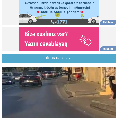
DİGƏR XƏBƏRLƏR