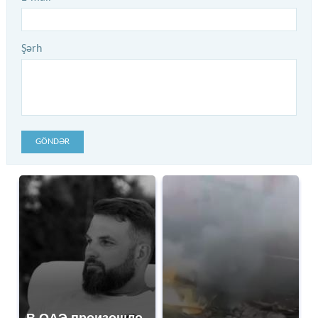
Şərh
GÖNDƏR
В ОАЭ произошло