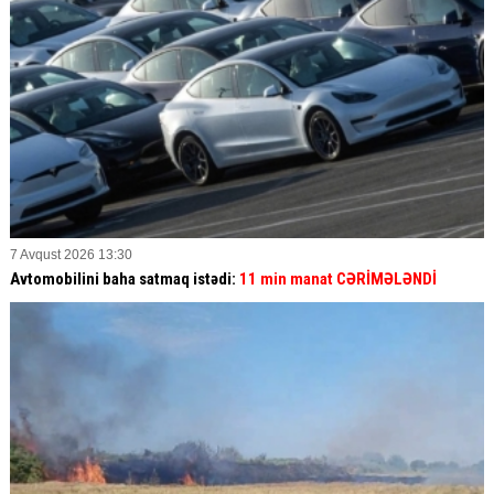
7 Avqust 2026 13:30
Avtomobilini baha satmaq istədi:
11 min manat CƏRİMƏLƏNDİ