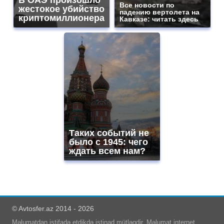
Все новости по
жестокое убийство
падению вертолета на
криптомиллионера
Кавказе: читать здесь
Таких событий не
было с 1945: чего
ждать всем нам?
© Avtosfer.az 2014 - 2026
Məlumatdan istifadə etdikdə istinad mütləqdir. Məlumat internet