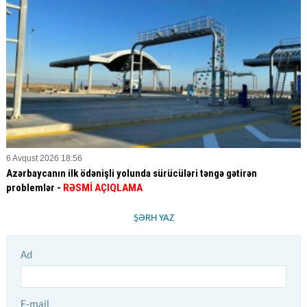
6 Avqust 2026 18:56
Azərbaycanın ilk ödənişli yolunda sürücüləri təngə gətirən
problemlər -
RƏSMİ AÇIQLAMA
ŞƏRH YAZ
Ad
E-mail