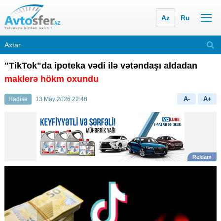
Az
Ru
"TikTok"da ipoteka vədi ilə vətəndaşı aldadan
maklerə hökm oxundu
A-
A+
Hadisə
13 May 2026 22:48