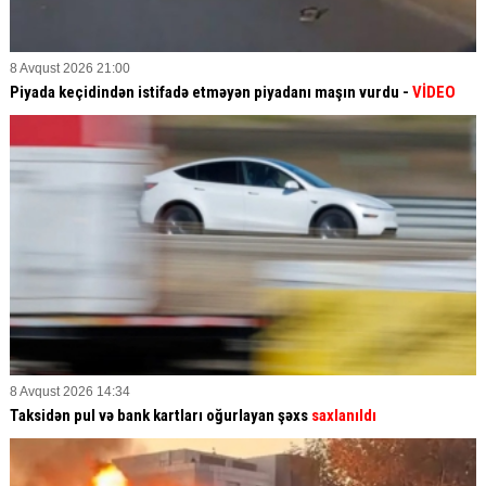
8 Avqust 2026 21:00
Piyada keçidindən istifadə etməyən piyadanı maşın vurdu -
VİDEO
8 Avqust 2026 14:34
Taksidən pul və bank kartları oğurlayan şəxs
saxlanıldı