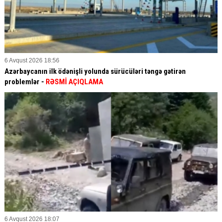
6 Avqust 2026 18:56
Azərbaycanın ilk ödənişli yolunda sürücüləri təngə gətirən
problemlər -
RƏSMİ AÇIQLAMA
6 Avqust 2026 18:07