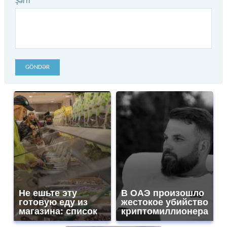
Şərh
GÖNDƏR
Не ешьте эту
В ОАЭ произошло
готовую еду из
жестокое убийство
магазина: список
криптомиллионера