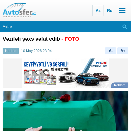
Az
Ru
Vəzifəli şəxs vəfat edib
- FOTO
A-
A+
Hadisə
10 May 2026 23:04