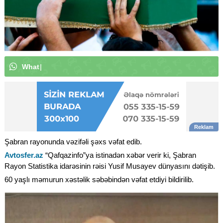
W
h
a
t
s
A
p
p
k
a
n
a
|
Şabran rayonunda vəzifəli şəxs vəfat edib.
Avtosfer.az
“Qafqazinfo”ya istinadən xəbər verir ki, Şabran
Rayon Statistika idarəsinin rəisi Yusif Musayev dünyasını dətişib.
60 yaşlı məmurun xəstəlik səbəbindən vəfat etdiyi bildirilib.