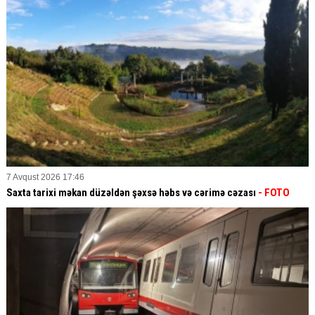
7 Avqust 2026 17:46
Saxta tarixi məkan düzəldən şəxsə həbs və cərimə cəzası
- FOTO