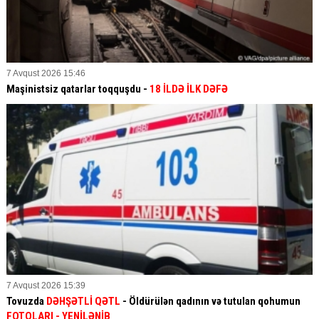
7 Avqust 2026 15:46
Maşinistsiz qatarlar toqquşdu -
18 İLDƏ İLK DƏFƏ
7 Avqust 2026 15:39
Tovuzda
DƏHŞƏTLİ QƏTL
- Öldürülən qadının və tutulan qohumun
FOTOLARI
- YENİLƏNİB