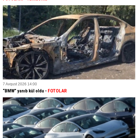
7 Avqust 2026 14:00
“BMW” yanıb kül oldu -
FOTOLAR