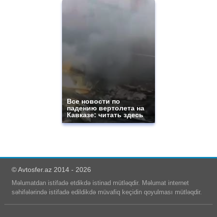
Все новости по
падению вертолета на
Кавказе: читать здесь
© Avtosfer.az 2014 - 2026
Məlumatdan istifadə etdikdə istinad mütləqdir. Məlumat internet
səhifələrində istifadə edildikdə müvafiq keçidin qoyulması mütləqdir.