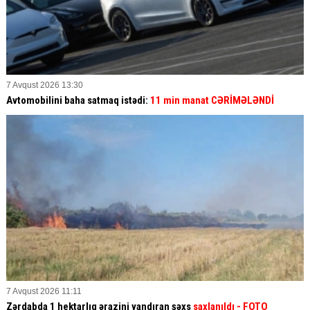
7 Avqust 2026 13:30
Avtomobilini baha satmaq istədi:
11 min manat CƏRİMƏLƏNDİ
7 Avqust 2026 11:11
Zərdabda 1 hektarlıq ərazini yandıran şəxs
saxlanıldı
- FOTO