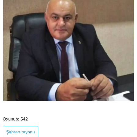
Oxunub
: 542
Şabran rayonu