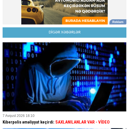
DİGƏR XƏBƏRLƏR
7 Avqust 2026 18:10
Kiberpolis əməliyyat keçirdi:
SAXLANILANLAR VAR
- VİDEO