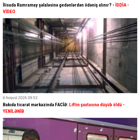
İlisuda Ramramay şəlaləsinə gedənlərdən ödəniş alınır? -
İDDİA
-
VİDEO
6 Avqust 2026 09:53
Bakıda ticarət mərkəzində FACİƏ:
Liftin şaxtasına düşüb öldü
-
YENİLƏNİB