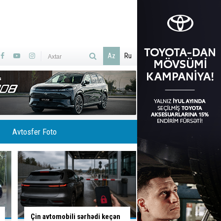
Az
Ru
Avtosfer Foto
Bu yolda hər an qəza baş verə
Bakıda tıxacların həl