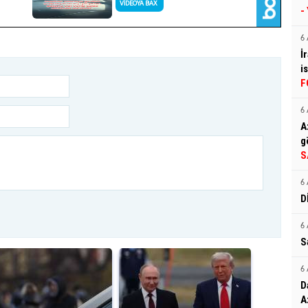
-
6 
İ
i
F
6 
A
g
S
6 
D
6 
S
6 
D
A