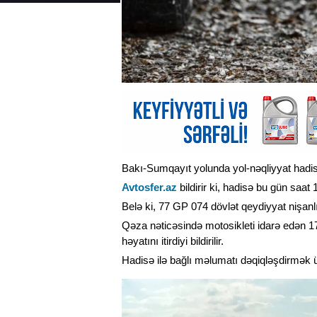
Bakı-Sumqayıt yolunda yol-nəqliyyat hadis
Avtosfer.az
bildirir ki, hadisə bu gün saat
Belə ki, 77 GP 074 dövlət qeydiyyat nişan
Qəza nəticəsində motosikleti idarə edən 17
həyatını itirdiyi bildirilir.
Hadisə ilə bağlı məlumatı dəqiqləşdirmək