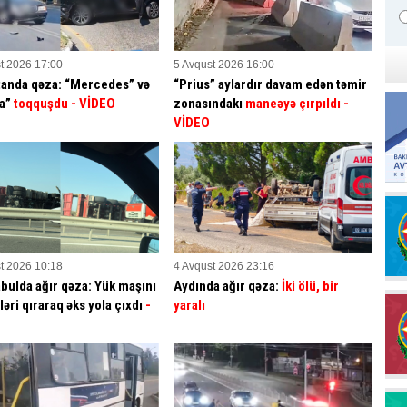
t 2026 17:00
5 Avqust 2026 16:00
anda qəza: “Mercedes” və
“Prius” aylardır davam edən təmir
ta”
toqquşdu
- VİDEO
zonasındakı
maneəyə çırpıldı
-
VİDEO
t 2026 10:18
4 Avqust 2026 23:16
bulda ağır qəza: Yük maşını
Aydında ağır qəza:
İki ölü, bir
əri qıraraq əks yola çıxdı
-
yaralı