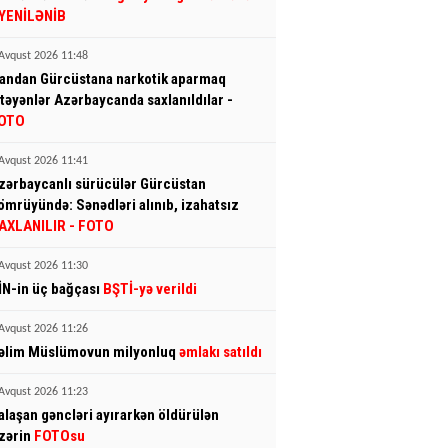
 YENİLƏNİB
Avqust 2026 11:48
randan Gürcüstana narkotik aparmaq
stəyənlər Azərbaycanda saxlanıldılar -
OTO
Avqust 2026 11:41
zərbaycanlı sürücülər Gürcüstan
ömrüyündə: Sənədləri alınıb, izahatsız
AXLANILIR - FOTO
Avqust 2026 11:30
İN-in üç bağçası
BŞTİ-yə verildi
Avqust 2026 11:26
əlim Müslümovun milyonluq
əmlakı satıldı
Avqust 2026 11:23
alaşan gəncləri ayırarkən öldürülən
zərin
FOTOsu