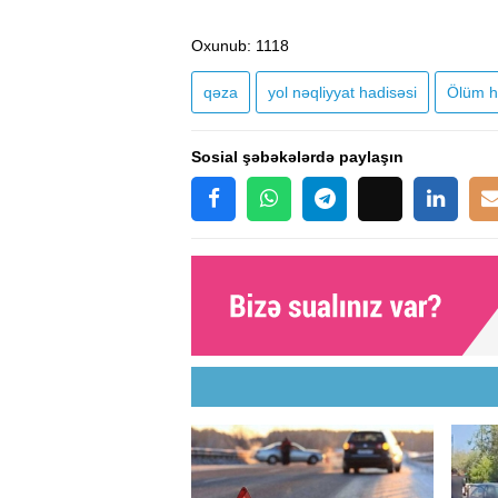
Oxunub
: 1118
qəza
yol nəqliyyat hadisəsi
Ölüm h
Sosial şəbəkələrdə paylaşın