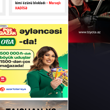
bilər:
Nişanlar görünmür
-
yeni təklif:
Bu yollar
VİDEO
genişləndirilməlidir 
EKSPERT