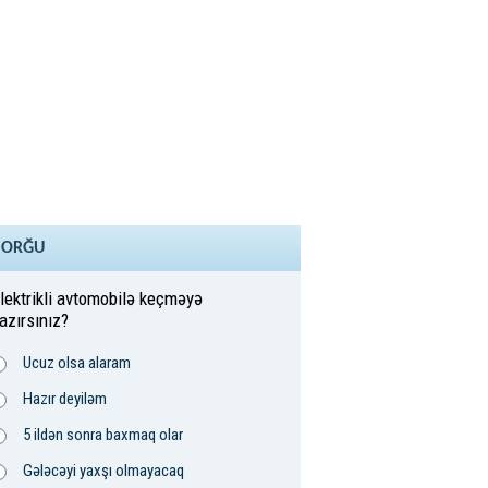
SORĞU
lektrikli avtomobilə keçməyə
azırsınız?
Ucuz olsa alaram
Hazır deyiləm
5 ildən sonra baxmaq olar
Gələcəyi yaxşı olmayacaq