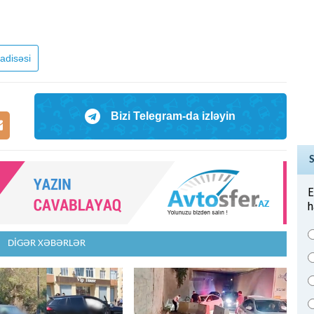
adisəsi
Bizi Telegram-da izləyin
E
h
DİGƏR XƏBƏRLƏR