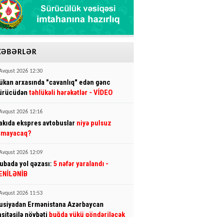
XƏBƏRLƏR
Avqust 2026 12:30
ükan arxasında "cavanlıq" edən gənc
ürücüdən
təhlükəli hərəkətlər
- VİDEO
Avqust 2026 12:16
akıda ekspres avtobuslar
niyə pulsuz
lmayacaq?
Avqust 2026 12:09
ubada yol qəzası:
5 nəfər yaralandı
-
ENİLƏNİB
Avqust 2026 11:53
usiyadan Ermənistana Azərbaycan
asitəsilə növbəti
buğda yükü göndəriləcək