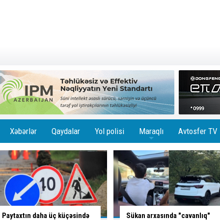
Xəbərlər
Qaydalar
Yol polisi
Maraqlı
Avtosfer TV
+
Sükan arxasında "cavanlıq"
Çin avtomobili sərhədi keçən