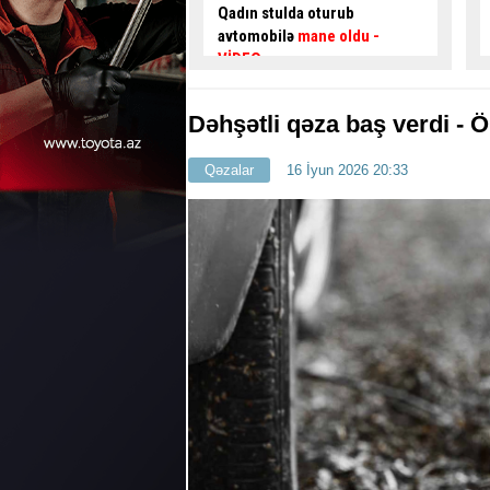
ulda oturub
TƏMİR İŞLƏRİNƏ BAŞLANILIR
ilə
mane oldu
-
Dəhşətli qəza baş verdi - Ö
Qəzalar
16 İyun 2026 20:33