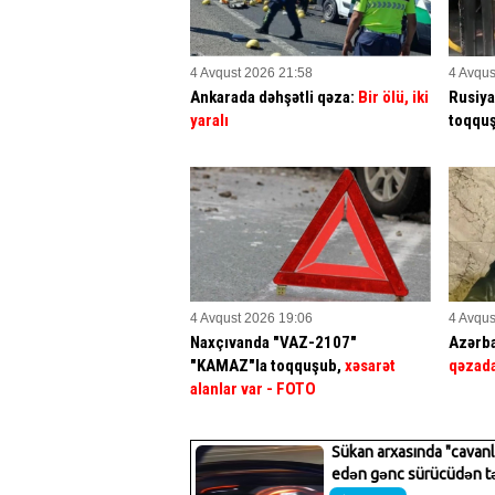
4 Avqust 2026 21:58
4 Avqus
Ankarada dəhşətli qəza:
Bir ölü, iki
Rusiya
yaralı
toqqu
4 Avqust 2026 19:06
4 Avqus
Naxçıvanda "VAZ-2107"
Azərba
"KAMAZ"la toqquşub,
xəsarət
qəzada
alanlar var
- FOTO