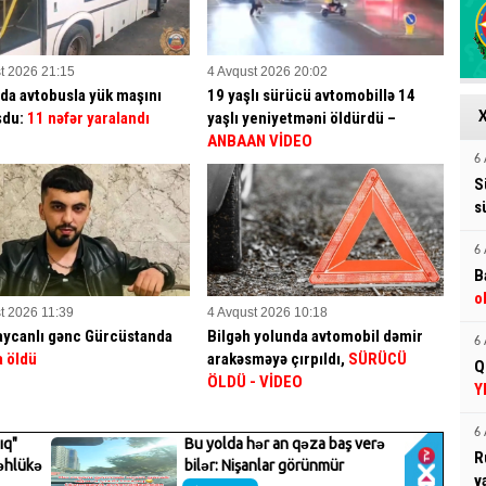
t 2026 21:15
4 Avqust 2026 20:02
da avtobusla yük maşını
19 yaşlı sürücü avtomobillə 14
şdu:
11 nəfər yaralandı
yaşlı yeniyetməni öldürdü –
ANBAAN VİDEO
6 
S
s
6 
B
o
t 2026 11:39
4 Avqust 2026 10:18
ycanlı gənc Gürcüstanda
Bilgəh yolunda avtomobil dəmir
6 
 öldü
arakəsməyə çırpıldı,
SÜRÜCÜ
Q
ÖLDÜ - VİDEO
Y
6 
R
v