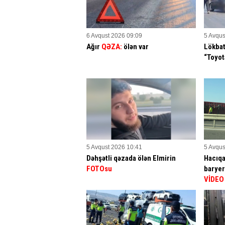
6 Avqust 2026 09:09
5 Avqus
Ağır
QƏZA:
ölən var
Lökbat
“Toyo
5 Avqust 2026 10:41
5 Avqus
Dəhşətli qəzada ölən Elmirin
Hacıqa
FOTOsu
baryerl
VİDEO