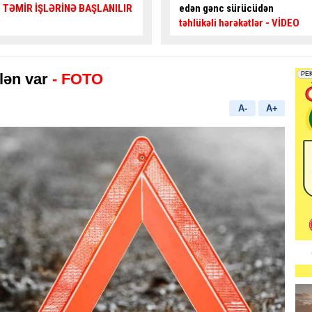
edən gənc sürücüdən
kimi özünü blokladı
– Maraqlı
təhlükəli hərəkətlər
- VİDEO
HADİSƏ
lən var
- FOTO
A-
A+