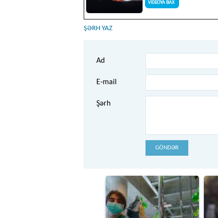
ŞƏRH YAZ
Ad
E-mail
Şərh
GÖNDƏR