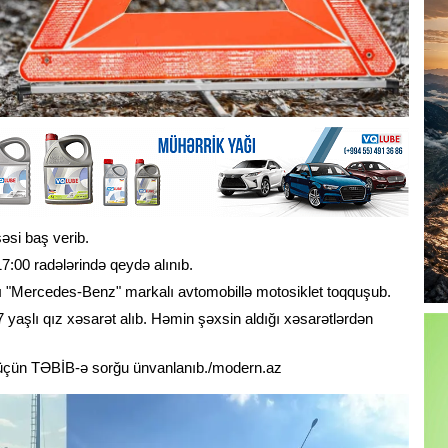
əsi baş verib.
 17:00 radələrində qeydə alınıb.
lı "Mercedes-Benz" markalı avtomobillə motosiklet toqquşub.
 yaşlı qız xəsarət alıb. Həmin şəxsin aldığı xəsarətlərdən
 üçün TƏBİB-ə sorğu ünvanlanıb./modern.az