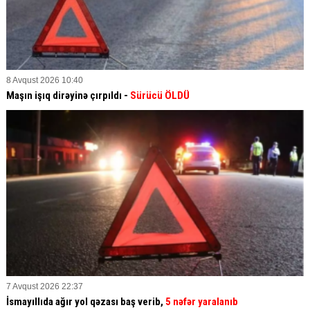
8 Avqust 2026 10:40
Maşın işıq dirəyinə çırpıldı -
Sürücü ÖLDÜ
7 Avqust 2026 22:37
İsmayıllıda ağır yol qəzası baş verib,
5 nəfər yaralanıb