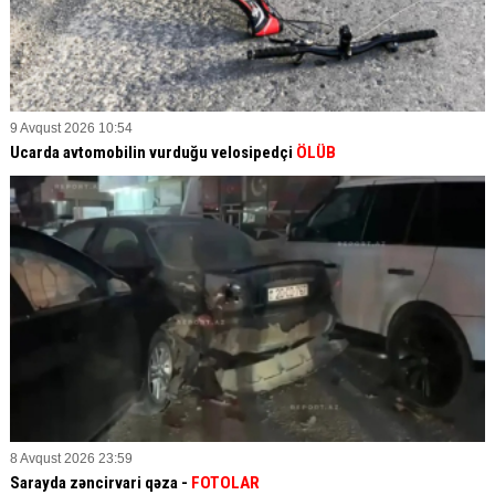
9 Avqust 2026 10:54
Ucarda avtomobilin vurduğu velosipedçi
ÖLÜB
8 Avqust 2026 23:59
Sarayda zəncirvari qəza -
FOTOLAR