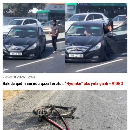
9 Avqust 2026 12:49
Bakıda qadın sürücü qəza törətdi:
“Hyundai” əks yola çıxdı
- VİDEO