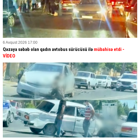
6 Avqust 2026 17:00
Qəzaya səbəb olan qadın avtobus sürücüsü ilə
mübahisə etdi
-
VİDEO