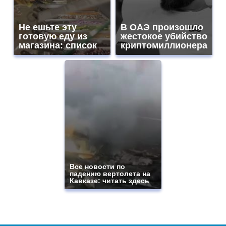
Не ешьте эту
В ОАЭ произошло
готовую еду из
жестокое убийство
магазина: список
криптомиллионера
Все новости по
падению вертолета на
Кавказе: читать здесь