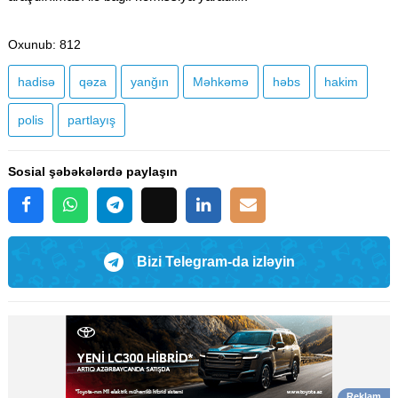
Oxunub
: 812
hadisə
qəza
yanğın
Məhkəmə
həbs
hakim
polis
partlayış
Sosial şəbəkələrdə paylaşın
Bizi Telegram-da izləyin