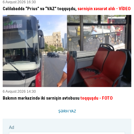
6 Avqust 2026 16:30
Cəlilabadda “Prius” və “VAZ” toqquşdu,
sərnişin xəsarət aldı
- VİDEO
6 Avqust 2026 14:30
Bakının mərkəzində iki sərnişin avtobusu
toqquşdu
- FOTO
ŞƏRH YAZ
Ad