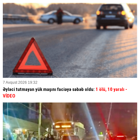
7 Avqust 2026 19:32
Əyləci tutmayan yük maşını faciəyə səbəb oldu:
1 ölü, 10 yaralı
-
VİDEO