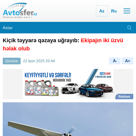
Az
Ru
Kiçik təyyarə qəzaya uğrayıb:
Ekipajın iki üzvü
həlak olub
A-
A+
Qəzalar
22 İyun 2025 20:44