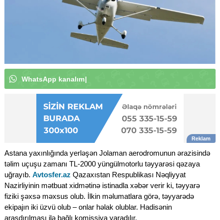
W
h
a
t
s
A
p
p
k
a
n
a
l
ı
m
ı
z
a
a
b
u
n
ə
o
l
u
n
|
Astana yaxınlığında yerləşən Jolaman aerodromunun ərazisində
təlim uçuşu zamanı TL-2000 yüngülmotorlu təyyarəsi qəzaya
uğrayıb.
Avtosfer.az
Qazaxıstan Respublikası Nəqliyyat
Nazirliyinin mətbuat xidmətinə istinadla xəbər verir ki, təyyarə
fiziki şəxsə məxsus olub. İlkin məlumatlara görə, təyyarədə
ekipajın iki üzvü olub – onlar həlak olublar. Hadisənin
araşdırılması ilə bağlı komissiya yaradılır.