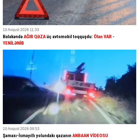
10 Avqust 2026 11:33
Balakəndə
AĞIR QƏZA
üç avtomobil toqquşdu:
Ölən VAR
-
YENİLƏNİB
10 Avqust 2026 09:53
Şamaxı-İsmayıllı yolundakı qəzanın
ANBAAN VİDEOSU