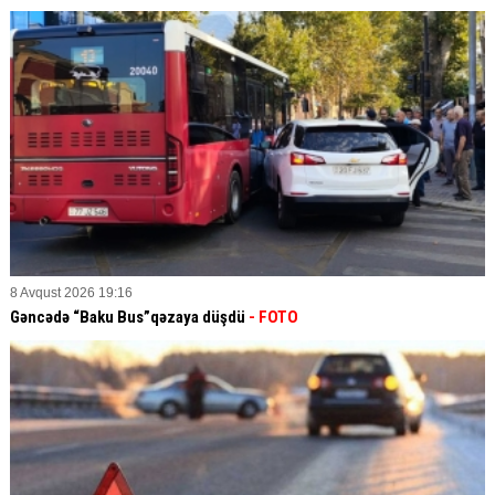
8 Avqust 2026 19:16
Gəncədə “Baku Bus”qəzaya düşdü
- FOTO