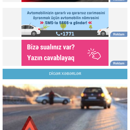
DİGƏR XƏBƏRLƏR