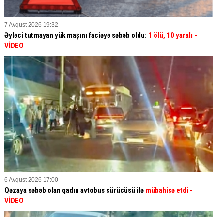
7 Avqust 2026 19:32
Əyləci tutmayan yük maşını faciəyə səbəb oldu:
1 ölü, 10 yaralı
-
VİDEO
6 Avqust 2026 17:00
Qəzaya səbəb olan qadın avtobus sürücüsü ilə
mübahisə etdi
-
VİDEO