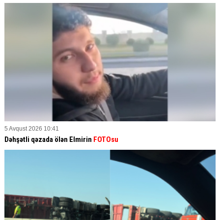
5 Avqust 2026 10:41
Dəhşətli qəzada ölən Elmirin
FOTOsu