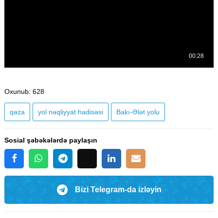
Oxunub
: 628
qəza
yol nəqliyyat hadisəsi
Bakı-Ələt yolu
Sosial şəbəkələrdə paylaşın
Bizi Telegram-da izləyin