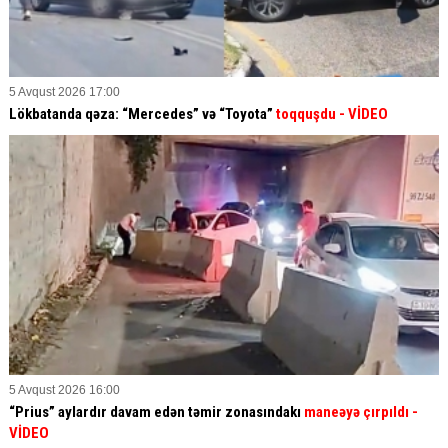
5 Avqust 2026 17:00
Lökbatanda qəza: “Mercedes” və “Toyota”
toqquşdu
- VİDEO
5 Avqust 2026 16:00
“Prius” aylardır davam edən təmir zonasındakı
maneəyə çırpıldı
-
VİDEO