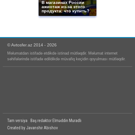
В магазинах России
ажиотаж из-за этого
продукта: что купить?
© Avtosfer.az 2014 - 2026
Məlumatdan istifadə etdikdə istinad mütləqdir. Məlumat internet
səhifələrində istifadə edildikdə müvafiq keçidin qoyulması mütləqdir.
Tam versiya
Baş redaktor Elməddin Muradlı
Created by Javanshir Abishov