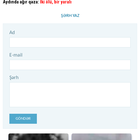
Aydında ağır qəza:
İki ölü, bir yaralı
ŞƏRH YAZ
Ad
E-mail
Şərh
GÖNDƏR