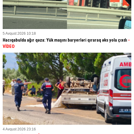
5 Avqust 2026 10:18
Hacıqabulda ağır qəza: Yük maşını baryerləri qıraraq əks yola çıxdı
-
VİDEO
4 Avqust 2026 23:16