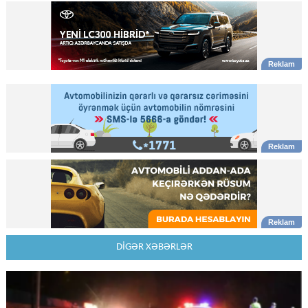
DİGƏR XƏBƏRLƏR