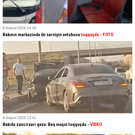
6 Avqust 2026 14:30
Bakının mərkəzində iki sərnişin avtobusu
toqquşdu
- FOTO
6 Avqust 2026 13:41
Bakıda zəncirvari qəza: Beş maşın toqquşdu -
VİDEO