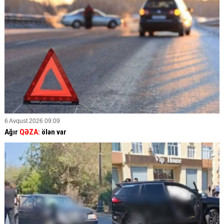
6 Avqust 2026 09:09
Ağır
QƏZA:
ölən var