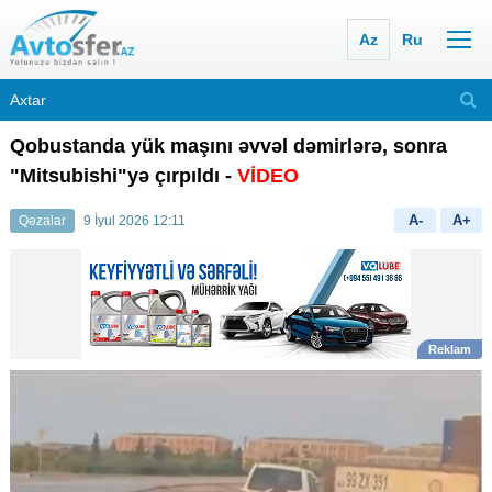
Az
Ru
Qobustanda yük maşını əvvəl dəmirlərə, sonra
"Mitsubishi"yə çırpıldı -
VİDEO
A-
A+
Qəzalar
9 İyul 2026 12:11