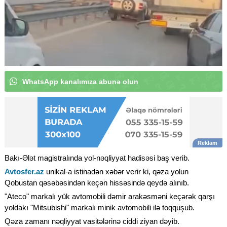
W
h
a
t
s
A
p
p
k
a
n
a
|
Bakı-Ələt magistralında yol-nəqliyyat hadisəsi baş verib.
Avtosfer.az
unikal-a istinadən xəbər verir ki, qəza yolun
Qobustan qəsəbəsindən keçən hissəsində qeydə alınıb.
"Ateco" markalı yük avtomobili dəmir arakəsməni keçərək qarşı
yoldakı "Mitsubishi" markalı minik avtomobili ilə toqquşub.
Qəza zamanı nəqliyyat vasitələrinə ciddi ziyan dəyib.