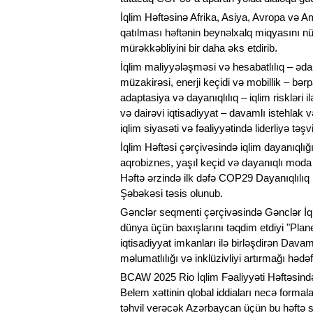
İqlim Həftəsinə Afrika, Asiya, Avropa və A
qatılması həftənin beynəlxalq miqyasını nüm
mürəkkəbliyini bir daha əks etdirib.
İqlim maliyyələşməsi və hesabatlılıq – əda
müzakirəsi, enerji keçidi və mobillik – bər
adaptasiya və dayanıqlılıq – iqlim riskləri
və dairəvi iqtisadiyyat – davamlı istehlak v
iqlim siyasəti və fəaliyyətində liderliyə tə
İqlim Həftəsi çərçivəsində iqlim dayanıqlığı 
aqrobiznes, yaşıl keçid və dayanıqlı moda
Həftə ərzində ilk dəfə COP29 Dayanıqlılıq 
Şəbəkəsi təsis olunub.
Gənclər seqmenti çərçivəsində Gənclər İql
dünya üçün baxışlarını təqdim etdiyi "Plane
iqtisadiyyat imkanları ilə birləşdirən Dava
məlumatlılığı və inklüzivliyi artırmağı hədəf
BCAW 2025 Rio İqlim Fəaliyyəti Həftəsində
Belem xəttinin qlobal iddiaları necə forma
təhvil verəcək Azərbaycan üçün bu həftə s