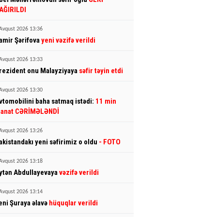
AĞIRILDI
Avqust 2026 13:36
amir Şərifova
yeni vəzifə verildi
Avqust 2026 13:33
rezident onu Malayziyaya
səfir təyin etdi
Avqust 2026 13:30
vtomobilini baha satmaq istədi:
11 min
anat CƏRİMƏLƏNDİ
Avqust 2026 13:26
akistandakı yeni səfirimiz o oldu
- FOTO
Avqust 2026 13:18
ytən Abdullayevaya
vəzifə verildi
Avqust 2026 13:14
eni Şuraya əlavə
hüquqlar verildi