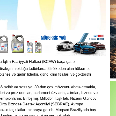
ı İqlim Fəaliyyəti Həftəsi (BCAW) başa çatıb.
ştirakçının olduğu tədbirlərdə 25 ölkədən olan hökumət
iznes və qadın liderlər, gənc iqlim fəalları və çoxtərəfli
46 tədbir və sessiya, 30-dan çox mövzunu əhatə etməklə,
i və prezidentləri, parlament üzvlərini, alimləri, biznes və
m çempionlarını, Birləşmiş Millətlər Təşkilatı, Nizami Gəncəvi
ə Orta Biznesə Dəstək Agentliyi (SEBRAE), Avropa
alq təşkilatları bir araya gətirib. Məqsəd Braziliyada baş
cləndirmək və prosesə təkan vermək olub.