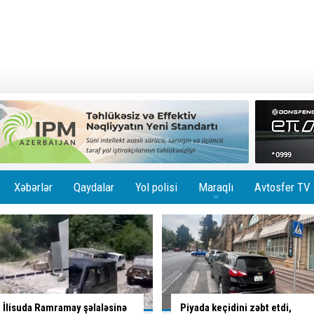
Xəbərlər
Qaydalar
Yol polisi
Maraqlı
Avtosfer TV
+
Piyada keçidini zəbt etdi,
İctimai nəqliyyatda subsidiya