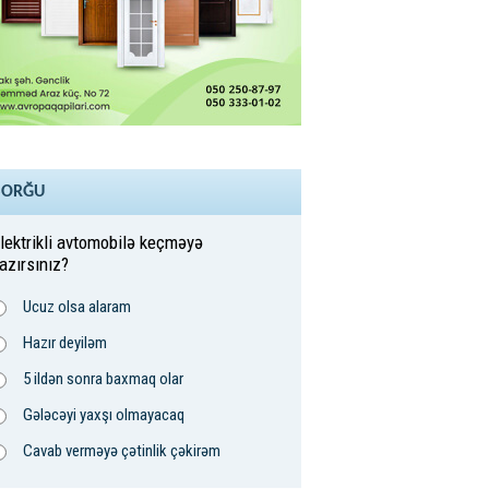
SORĞU
lektrikli avtomobilə keçməyə
azırsınız?
Ucuz olsa alaram
Hazır deyiləm
5 ildən sonra baxmaq olar
Gələcəyi yaxşı olmayacaq
Cavab verməyə çətinlik çəkirəm