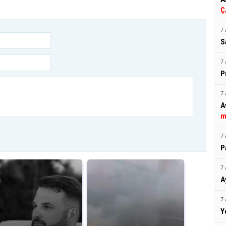
Ç
7 
S
7 
P
7 
A
m
7 
P
7 
A
7 
Y