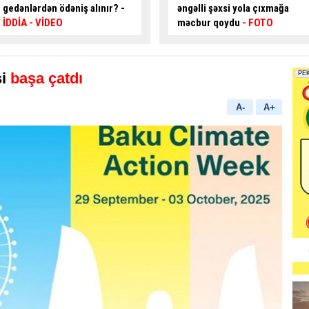
əngəlli şəxsi yola çıxmağa
modeli tətbiq oluna bilər?
–
məcbur qoydu
- FOTO
AÇIQLAMA
si
başa çatdı
A-
A+