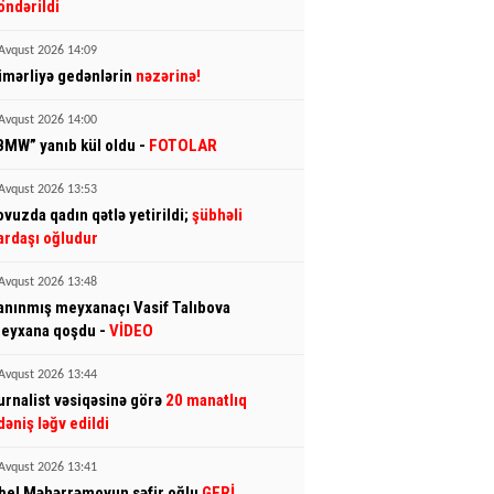
öndərildi
Avqust 2026 14:09
imərliyə gedənlərin
nəzərinə!
Avqust 2026 14:00
BMW” yanıb kül oldu -
FOTOLAR
Avqust 2026 13:53
ovuzda qadın qətlə yetirildi;
şübhəli
ardaşı oğludur
Avqust 2026 13:48
anınmış meyxanaçı Vasif Talıbova
eyxana qoşdu -
VİDEO
Avqust 2026 13:44
urnalist vəsiqəsinə görə
20 manatlıq
dəniş ləğv edildi
Avqust 2026 13:41
bel Məhərrəmovun səfir oğlu
GERİ