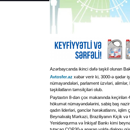
Azərbaycanda ikinci dəfə təşkil olunan Bak
Avtosfer.az
xəbər verir ki, 3000-ə qədər i
nümayəndələri, parlament üzvləri, alimlər, b
təşkilatların təmsilçiləri olub.
Paytaxtın 8-dən çox məkanında keçirilən 
hökumət nümayəndələrini, sabiq baş nazirlər
qadın liderləri, gənclər hərəkatlarını, iqli
Beynəlxalq Mərkəzi, Braziliyanın Kiçik v
Yenidənqurma və İnkişaf Bankı kimi beynəlx
tutacaq COP30-a aparan yolda dialoqu gü