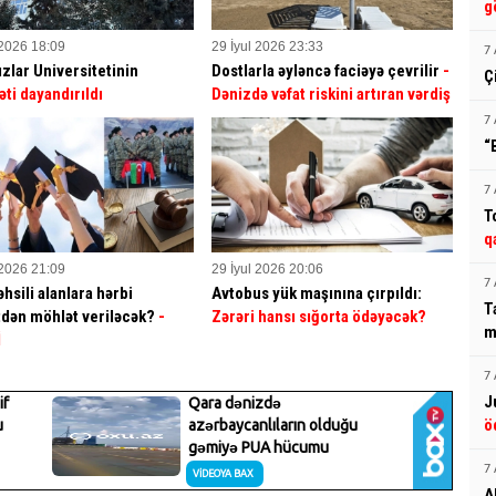
g
 2026 18:09
29 İyul 2026 23:33
7 
ızlar Universitetinin
Dostlarla əyləncə faciəyə çevrilir
-
Ç
əti dayandırıldı
Dənizdə vəfat riskini artıran vərdiş
7 
“
7 
T
q
 2026 21:09
29 İyul 2026 20:06
7 
hsili alanlara hərbi
Avtobus yük maşınına çırpıldı:
T
dən möhlət veriləcək?
-
Zərəri hansı sığorta ödəyəcək?
m
İ
7 
J
ö
7 
A