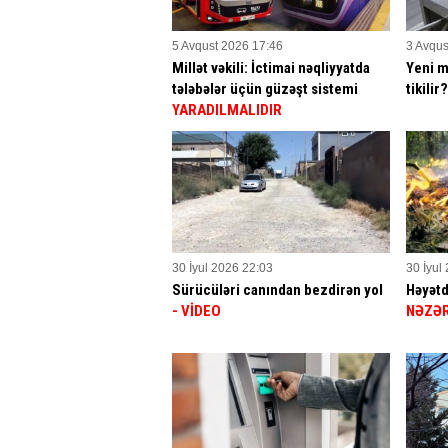
5 Avqust 2026 17:46
3 Avqus
Millət vəkili: İctimai nəqliyyatda
Yeni m
tələbələr üçün güzəşt sistemi
tikilir
YARADILMALIDIR
30 İyul 2026 22:03
30 İyul
Sürücüləri canından bezdirən yol
Həyətd
- VİDEO
NƏZƏR