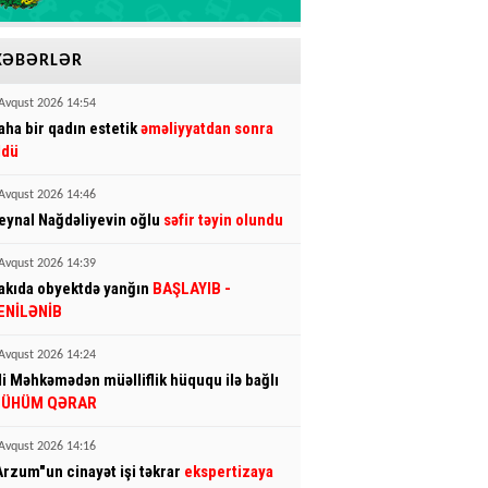
XƏBƏRLƏR
Avqust 2026 14:54
aha bir qadın estetik
əməliyyatdan sonra
ldü
Avqust 2026 14:46
eynal Nağdəliyevin oğlu
səfir təyin olundu
Avqust 2026 14:39
akıda obyektdə yanğın
BAŞLAYIB
-
ENİLƏNİB
Avqust 2026 14:24
li Məhkəmədən müəlliflik hüququ ilə bağlı
ÜHÜM QƏRAR
Avqust 2026 14:16
Arzum"un cinayət işi təkrar
ekspertizaya