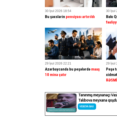
30 İyul 2026 18:54
30 İyul
Bu şəxslərin
pensiyası artırıldı
Bakı Q
fəaliyy
29 İyul 2026 22:21
29 İyul
Azərbaycanda bu peşələrdə
maaş
Peşə tə
10 minə çatır
xidmət
RƏSM