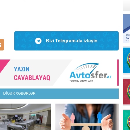
Bizi Telegram-da izləyin
DİGƏR XƏBƏRLƏR