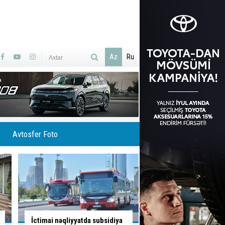
Az
Ru
Avtosfer Foto
Sürücü bu yolayrıcında hansı
Sürücünün düşüncə 