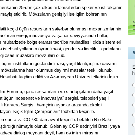
merikanın 25-dən çox ölkəsini təmsil edən spiker və iştirakçının
ayiş etidirib. Mövzuların genişliyi isə iqlim böhranının
lətli keçid üçün resursların səfərbər olunması mexanizmlərinin
paolunan enerji, innovasiya və şəhər səviyyəsində həllər,
 ilə mübarizədə bölgələrarası təcrübə mübadiləsi, qida sistemləri
ə istehsal yollarının öyrənilməsi, gender və liderlik – qadınların
şviqi əsas müzakirə mövzuları olub.
üçün institutların gücləndirilməsi, yaşıl tikinti, iqlimə davamlı
E
 mövzularına həsr olunmuş dəyirmi masalar təşkil olunub.
h
Hesabatı təqdim edildi və Azərbaycan Universitetlərinin İqlim
im Forumu, gənc rəssamların və startapçıların daha yaşıl
t üçün İncəsənət və İnnovasiya" sərgisi, tələbələri yaşıl
mlı Karyera Sərgisi, həmçinin uşaqlar arasında ekoloji
ləyən "Kiçik İqlim Çempionları" tədbirləri keçirilib.
n sonra və COP30-dan əvvəl keçirilib. beləliklə Rio-Bakı-
laşdırdığı nümayiş olunub. Gələn ay COP sədrliyini Braziliyaya
adəcə dialoq meydanı deyil, həm də iqlim mirasını