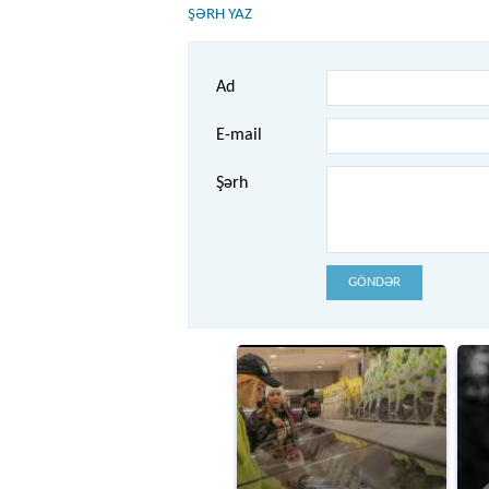
ŞƏRH YAZ
Ad
E-mail
Şərh
GÖNDƏR