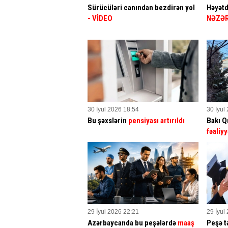
Sürücüləri canından bezdirən yol
Həyətd
- VİDEO
NƏZƏR
30 İyul 2026 18:54
30 İyul
Bu şəxslərin
pensiyası artırıldı
Bakı Q
fəaliyy
29 İyul 2026 22:21
29 İyul
Azərbaycanda bu peşələrdə
maaş
Peşə tə