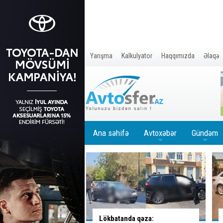
Yarışma
Kalkulyator
Haqqımızda
Əlaqə
Ana səhifə
Avtoxəbər
Gündəm
+
+
nda qəza:
Təhlükəli manevr edən