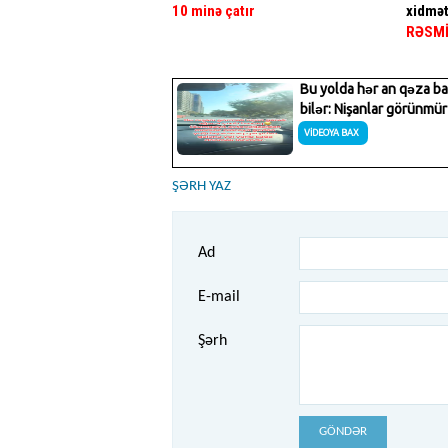
10 minə çatır
xidmət
RƏSM
ŞƏRH YAZ
Ad
E-mail
Şərh
GÖNDƏR