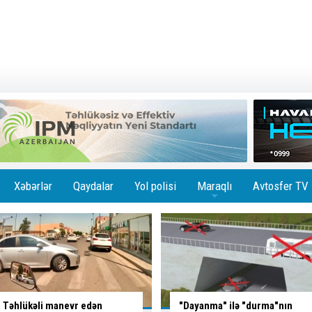
Xəbərlər
Qaydalar
Yol polisi
Maraqlı
Avtosfer TV
+
"Dayanma" ilə "durma"nın
Ağır
QƏZA:
ölən var