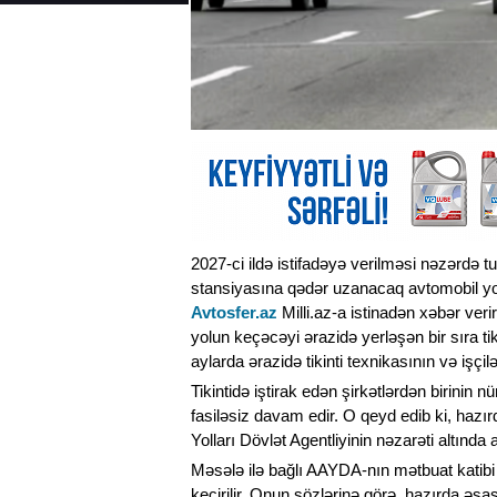
2027-ci ildə istifadəyə verilməsi nəzərdə
stansiyasına qədər uzanacaq avtomobil yolun
Avtosfer.az
Milli.az-a istinadən xəbər verir
yolun keçəcəyi ərazidə yerləşən bir sıra ti
aylarda ərazidə tikinti texnikasının və işçil
Tikintidə iştirak edən şirkətlərdən birinin 
fasiləsiz davam edir. O qeyd edib ki, haz
Yolları Dövlət Agentliyinin nəzarəti altında a
Məsələ ilə bağlı AAYDA-nın mətbuat katibi An
keçirilir. Onun sözlərinə görə, hazırda əs