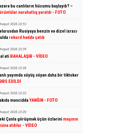
əzərə bu canlıların hücumu başlayıb? –
örüntülər narahatlıq yaratdı
- FOTO
Avqust 2026 22:55
elarusdan Rusiyaya benzin və dizel ixracı
yulda
rekord həddə çatıb
Avqust 2026 22:39
al əti
BAHALAŞIB
- VİDEO
Avqust 2026 22:26
anlı yayımda söyüş söyən daha bir tiktoker
ƏBS EDİLDİ
Avqust 2026 22:22
akıda məsciddə
YANĞIN
- FOTO
Avqust 2026 22:20
eki Çanla görüşmək üçün özlərini
maşının
nünə atdılar
- VİDEO