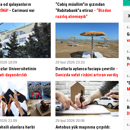
ə od qalayanların
“Cəbiş müəllim”in qızından
İNƏ!
- Cəriməsi var
“Rabitəbank”a etiraz
- “Bizdən
razılıq alınmayıb”
6 
G
v
6 
Y
 2026 18:09
29 İyul 2026 23:33
P
ızlar Universitetinin
Dostlarla əyləncə faciəyə çevrilir
-
əti dayandırıldı
Dənizdə vəfat riskini artıran vərdiş
6 
"
M
6 
B
D
 2026 21:09
29 İyul 2026 20:06
6 
hsili alanlara hərbi
Avtobus yük maşınına çırpıldı: