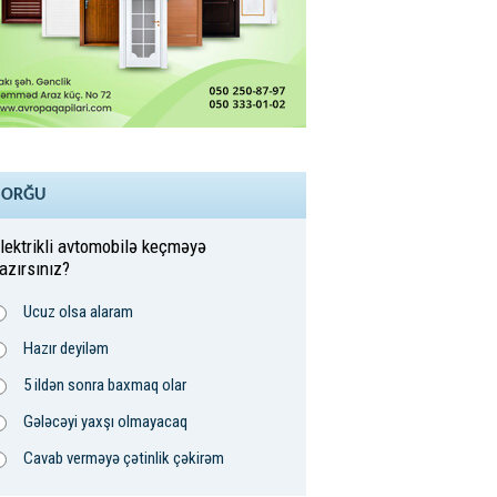
SORĞU
lektrikli avtomobilə keçməyə
azırsınız?
Ucuz olsa alaram
Hazır deyiləm
5 ildən sonra baxmaq olar
Gələcəyi yaxşı olmayacaq
Cavab verməyə çətinlik çəkirəm