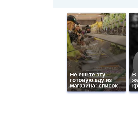
Не ешьте эту
В
готовую еду из
ж
магазина: список
к