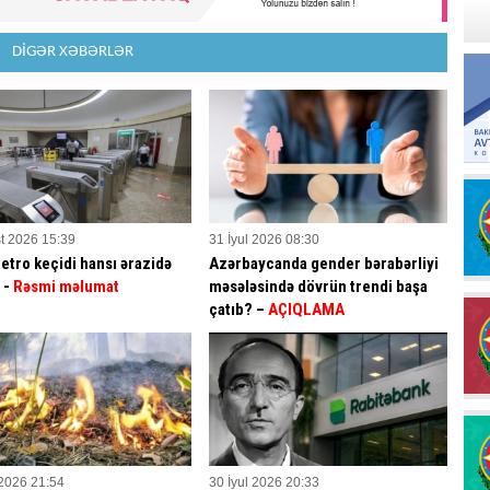
DİGƏR XƏBƏRLƏR
t 2026 15:39
31 İyul 2026 08:30
etro keçidi hansı ərazidə
Azərbaycanda gender bərabərliyi
? -
Rəsmi məlumat
məsələsində dövrün trendi başa
çatıb? –
AÇIQLAMA
 2026 21:54
30 İyul 2026 20:33