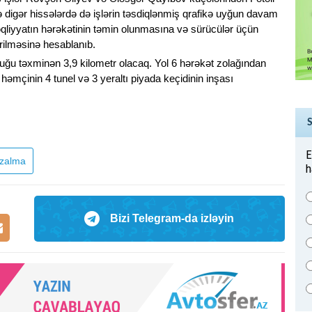
ə digər hissələrdə də işlərin təsdiqlənmiş qrafikə uyğun davam
əqliyyatın hərəkətinin təmin olunmasına və sürücülər üçün
rilməsinə hesablanıb.
uğu təxminən 3,9 kilometr olacaq. Yol 6 hərəkət zolağından
 həmçinin 4 tunel və 3 yeraltı piyada keçidinin inşası
E
zalma
h
Bizi Telegram-da izləyin