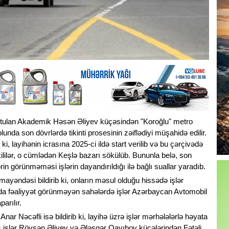
 tutulan Akademik Həsən Əliyev küçəsindən "Koroğlu" metro
da son dövrlərdə tikinti prosesinin zəiflədiyi müşahidə edilir.
 ki, layihənin icrasına 2025-ci ildə start verilib və bu çərçivədə
kililər, o cümlədən Keşlə bazarı sökülüb. Bununla belə, son
ərin görünməməsi işlərin dayandırıldığı ilə bağlı suallar yaradıb.
nümayəndəsi bildirib ki, onların məsul olduğu hissədə işlər
ırda fəaliyyət görünməyən sahələrdə işlər Azərbaycan Avtomobil
parılır.
ar Nəcəfli isə bildirib ki, layihə üzrə işlər mərhələlərlə həyata
as işlər Rövşən Əliyev və Ələsgər Qayıbov küçələrindən Fətəli