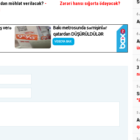
S
dən möhlət veriləcək?
-
Zərəri hansı sığorta ödəyəcək?
İ
6 
A
6 
A
ü
6 
3
n
5 
S
"
5 
A
q
5 