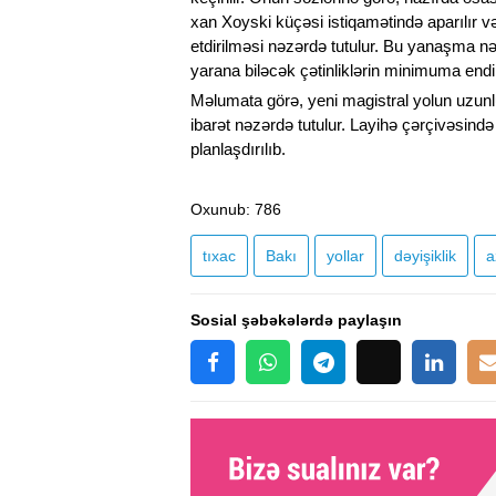
xan Xoyski küçəsi istiqamətində aparılır v
etdirilməsi nəzərdə tutulur. Bu yanaşma n
yarana biləcək çətinliklərin minimuma endi
Məlumata görə, yeni magistral yolun uzunl
ibarət nəzərdə tutulur. Layihə çərçivəsində
planlaşdırılıb.
Oxunub
: 786
tıxac
Bakı
yollar
dəyişiklik
a
Sosial şəbəkələrdə paylaşın