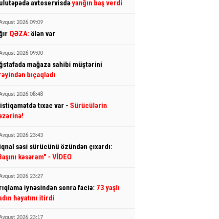
ulutəpədə avtoservisdə
yanğın baş verdi
Avqust 2026 09:09
ğır
QƏZA:
ölən var
Avqust 2026 09:00
ğstafada mağaza sahibi müştərini
rəyindən bıçaqladı
Avqust 2026 08:48
 istiqamətdə tıxac var -
Sürücülərin
əzərinə!
Avqust 2026 23:43
iqnal səsi sürücünü özündən çıxardı:
Başını kəsərəm"
- VİDEO
Avqust 2026 23:27
rıqlama iynəsindən sonra faciə:
73 yaşlı
adın həyatını itirdi
Avqust 2026 23:17