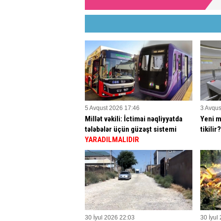
5 Avqust 2026 17:46
3 Avqus
Millət vəkili: İctimai nəqliyyatda
Yeni m
tələbələr üçün güzəşt sistemi
tikilir
YARADILMALIDIR
30 İyul 2026 22:03
30 İyul