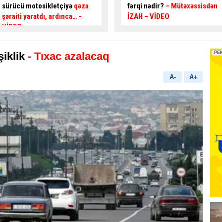
fərqi nədir?
– Mütəxəssisdən
İZAH – VİDEO
iklik
- Tıxac azalacaq
A-
A+