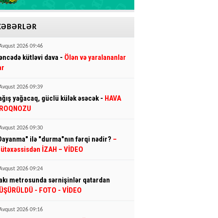
XƏBƏRLƏR
Avqust 2026 09:46
əncədə kütləvi dava -
Ölən və yaralananlar
ar
Avqust 2026 09:39
ağış yağacaq, güclü külək əsəcək -
HAVA
ROQNOZU
Avqust 2026 09:30
Dayanma" ilə "durma"nın fərqi nədir?
–
ütəxəssisdən İZAH – VİDEO
Avqust 2026 09:24
akı metrosunda sərnişinlər qatardan
ÜŞÜRÜLDÜ - FOTO - VİDEO
Avqust 2026 09:16