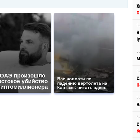
X
G
5 
B
i
5 
M
5 
 ОАЭ произошло
C
Все новости по
естокое убийство
падению вертолета на
H
риптомиллионера
Кавказе: читать здесь
5 
B
5 
C
ö